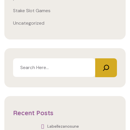
Stake Slot Games
Uncategorized
Buscar
Recent Posts
Labellezanosune