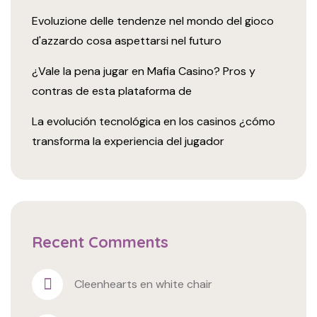
Evoluzione delle tendenze nel mondo del gioco
d'azzardo cosa aspettarsi nel futuro
¿Vale la pena jugar en Mafia Casino? Pros y
contras de esta plataforma de
La evolución tecnológica en los casinos ¿cómo
transforma la experiencia del jugador
Recent Comments
cleenhearts
 en 
white chair