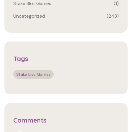
Stake Slot Games
(1)
Uncategorized
(243)
Tags
Stake Live Games
Comments