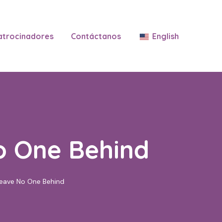
atrocinadores
Contáctanos
English
o One Behind
eave No One Behind