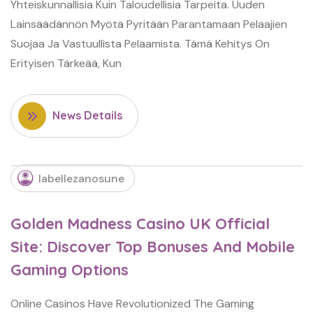
Yhteiskunnallisia Kuin Taloudellisia Tarpeita. Uuden
Lainsäädännön Myötä Pyritään Parantamaan Pelaajien
Suojaa Ja Vastuullista Pelaamista. Tämä Kehitys On
Erityisen Tärkeää, Kun
News Details
labellezanosune
Golden Madness Casino UK Official
Site: Discover Top Bonuses And Mobile
Gaming Options
Online Casinos Have Revolutionized The Gaming