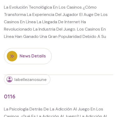
La Evolución Tecnológica En Los Casinos ¿cómo
Transforma La Experiencia Del Jugador El Auge De Los
Casinos En Línea La Llegada De Internet Ha
Revolucionado La Industria Del Juego. Los Casinos En
Línea Han Ganado Una Gran Popularidad Debido A Su
News Details
labellezanosune
0116
La Psicología Detrás De La Adicción Al Juego En Los
Casinos ¿Qué Es La Adicción Al Juego? La Adicción Al