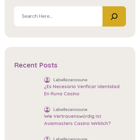
Buscar
Recent Posts
Labellezanosune
¿Es Necesario Verificar Identidad
En Runa Casino
Labellezanosune
Wie Vertrauenswürdig Ist
Aviamasters Casino Wirklich?
Labellezanosune