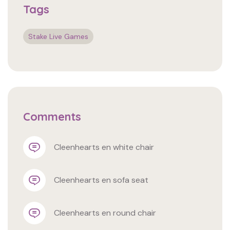
Tags
Stake Live Games
Comments
cleenhearts
 en 
white chair
cleenhearts
 en 
sofa seat
cleenhearts
 en 
round chair