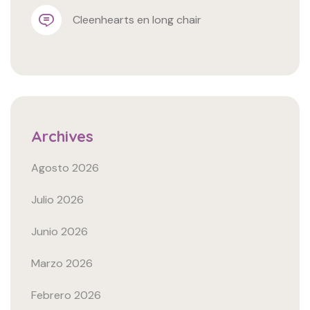
cleenhearts
 en 
long chair
Archives
Agosto 2026
Julio 2026
Junio 2026
Marzo 2026
Febrero 2026