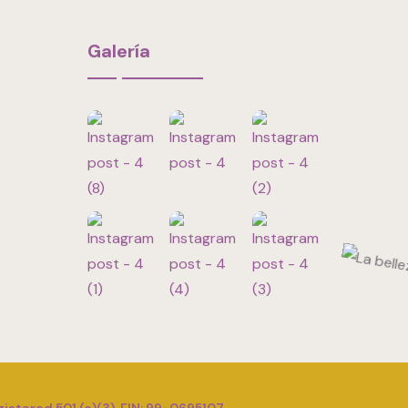
Galería
istered 501 (c)(3). EIN: 99-0695107