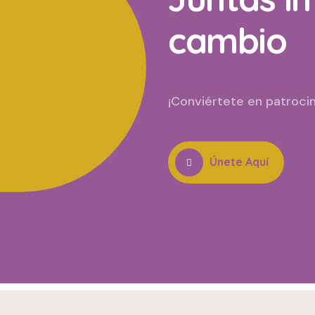
cambio
¡Conviértete en patrocin
Únete Aquí