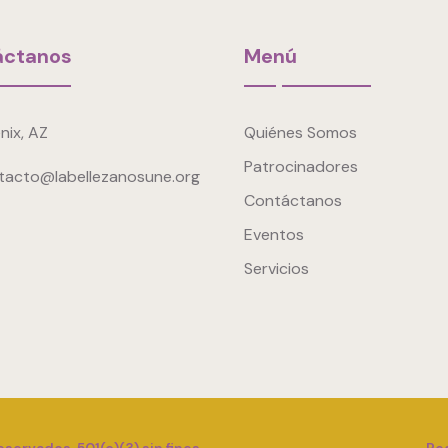
áctanos
Menú
nix, AZ
Quiénes Somos
Patrocinadores
tacto@labellezanosune.org
Contáctanos
Eventos
Servicios
ervados. 501(c)(3) sin fines
Reg