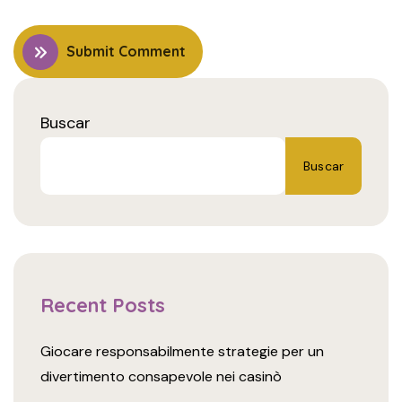
Submit Comment
Buscar
Buscar
Recent Posts
Giocare responsabilmente strategie per un
divertimento consapevole nei casinò