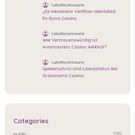
Labellezanosune
¿Es Necesario Verificar Identidad
En Runa Casino
Labellezanosune
Wie Vertrauenswürdig Ist
Aviamasters Casino Wirklich?
Labellezanosune
Spielerschutz Und Lizenzstatus Bei
Gratorama Casino
Categories
public
(31)