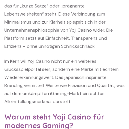
das für „kurze Sätze“ oder „prägnante
Lebensweisheiten“ steht. Diese Verbindung zum
Minimalismus und zur Klarheit spiegelt sich in der
Unternehmensphilosophie von Yoji Casino wider. Die
Plattform setzt auf Einfachheit, Transparenz und
Effizienz – ohne unnötigen Schnickschnack.
Im Kern will Yoji Casino nicht nur ein weiteres
Glücksspielportal sein, sondern eine Marke mit echtem
Wiedererkennungswert. Das japanisch inspirierte
Branding vermittelt Werte wie Präzision und Qualität, was
auf dem umkämpften iGaming-Markt ein echtes
Alleinstellungsmerkmal darstellt.
Warum steht Yoji Casino für
modernes Gaming?