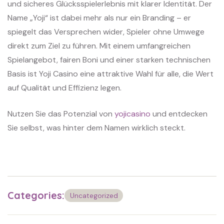
und sicheres Glücksspielerlebnis mit klarer Identität. Der
Name „Yoji“ ist dabei mehr als nur ein Branding – er
spiegelt das Versprechen wider, Spieler ohne Umwege
direkt zum Ziel zu führen. Mit einem umfangreichen
Spielangebot, fairen Boni und einer starken technischen
Basis ist Yoji Casino eine attraktive Wahl für alle, die Wert
auf Qualität und Effizienz legen.
Nutzen Sie das Potenzial von
yojicasino
und entdecken
Sie selbst, was hinter dem Namen wirklich steckt.
Categories:
Uncategorized