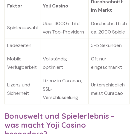
Durchschnitt
Faktor
Yoji Casino
im Markt
Über 3000+ Titel
Durchschnittlich
Spieleauswahl
von Top-Providern
ca. 2000 Spiele
Ladezeiten
3-5 Sekunden
Mobile
Vollständig
Oft nur
Verfügbarkeit
optimiert
eingeschränkt
Lizenz in Curacao,
Lizenz und
Unterschiedlich,
SSL-
Sicherheit
meist Curacao
Verschlüsselung
Bonuswelt und Spielerlebnis –
was macht Yoji Casino
besonders?