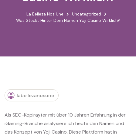
La Belleza Nos Une
Uncategorized
Was Steckt Hinter Dem Namen Yoji Casino Wirklich?
labellezanosune
Als SEO-Kopiraуter mit über 10 Jahren Erfahrung in der
iGaming-Branche analysiere ich heute den Namen und
das Konzept von Yoji Casino. Diese Plattform hat in