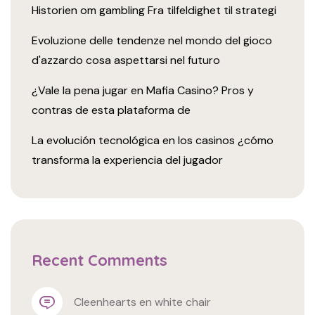
Historien om gambling Fra tilfeldighet til strategi
Evoluzione delle tendenze nel mondo del gioco
d'azzardo cosa aspettarsi nel futuro
¿Vale la pena jugar en Mafia Casino? Pros y
contras de esta plataforma de
La evolución tecnológica en los casinos ¿cómo
transforma la experiencia del jugador
Recent Comments
cleenhearts
 en 
white chair