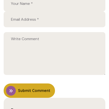
Submit Comment