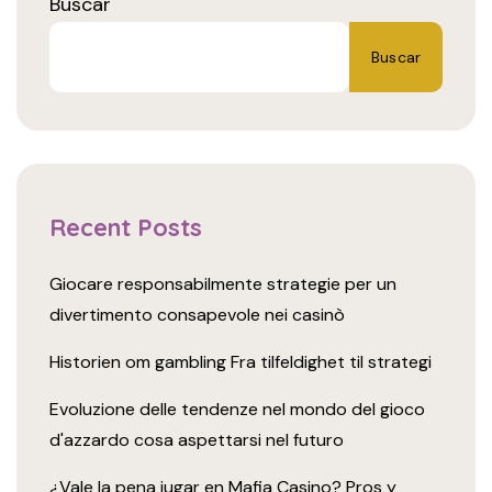
Buscar
Buscar
Recent Posts
Giocare responsabilmente strategie per un
divertimento consapevole nei casinò
Historien om gambling Fra tilfeldighet til strategi
Evoluzione delle tendenze nel mondo del gioco
d'azzardo cosa aspettarsi nel futuro
¿Vale la pena jugar en Mafia Casino? Pros y