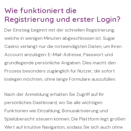
Wie funktioniert die
Registrierung und erster Login?
Der Einstieg beginnt mit der schnellen Registrierung,
welche in wenigen Minuten abgeschlossen ist. Sugar
Casino verlangt nur die notwendigsten Daten, um Ihren
Account anzulegen: E-Mail-Adresse, Passwort und
grundlegende persönliche Angaben. Dies macht den
Prozess besonders zugänglich für Nutzer, die sofort
loslegen möchten, ohne lange Formulare auszufüllen.
Nach der Anmeldung erhalten Sie Zugriff auf Ihr
persönliches Dashboard, wo Sie alle wichtigen
Funktionen wie Einzahlung, Bonusaktivierung und
Spielübersicht steuern können. Die Plattform legt großen
Wert auf intuitive Navigation, sodass Sie sich auch ohne