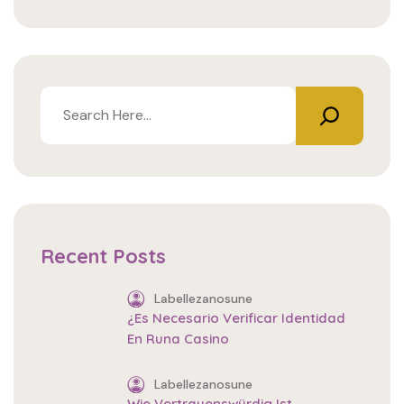
Buscar
Recent Posts
Labellezanosune
¿Es Necesario Verificar Identidad
En Runa Casino
Labellezanosune
Wie Vertrauenswürdig Ist