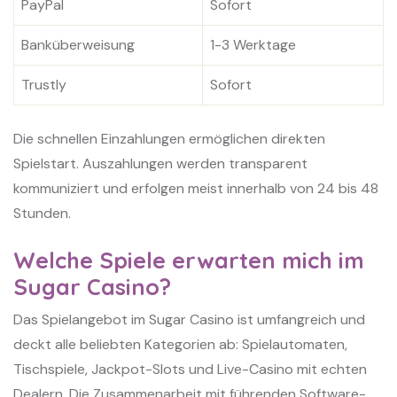
PayPal
Sofort
Banküberweisung
1-3 Werktage
Trustly
Sofort
Die schnellen Einzahlungen ermöglichen direkten
Spielstart. Auszahlungen werden transparent
kommuniziert und erfolgen meist innerhalb von 24 bis 48
Stunden.
Welche Spiele erwarten mich im
Sugar Casino?
Das Spielangebot im Sugar Casino ist umfangreich und
deckt alle beliebten Kategorien ab: Spielautomaten,
Tischspiele, Jackpot-Slots und Live-Casino mit echten
Dealern. Die Zusammenarbeit mit führenden Software-