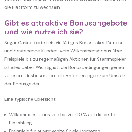
die Plattform zu wechseln.“
Gibt es attraktive Bonusangebote
und wie nutze ich sie?
Sugar Casino bietet ein vielfältiges Bonuspaket für neue
und bestehende Kunden. Vom Willkommensbonus über
Freispiele bis zu regelmäßigen Aktionen für Stammspieler
ist alles dabei. Wichtig ist, die Bonusbedingungen genau
zu lesen – insbesondere die Anforderungen zum Umsatz
der Bonusgelder.
Eine typische Übersicht:
Willkommensbonus von bis zu 100 % auf die erste
Einzahlung
Freispiele für ausgewählte Spielautomaten