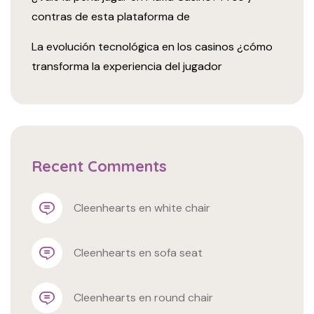
contras de esta plataforma de
La evolución tecnológica en los casinos ¿cómo
transforma la experiencia del jugador
Recent Comments
cleenhearts
 en 
white chair
cleenhearts
 en 
sofa seat
cleenhearts
 en 
round chair