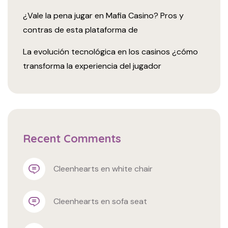
¿Vale la pena jugar en Mafia Casino? Pros y
contras de esta plataforma de
La evolución tecnológica en los casinos ¿cómo
transforma la experiencia del jugador
Recent Comments
cleenhearts
 en 
white chair
cleenhearts
 en 
sofa seat