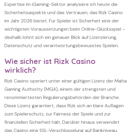
Expertise im iGaming-Sektor analysiere ich heute die
Sicherheitsaspekte und das Vertrauen, das Rizk Casino
im Jahr 2026 bietet. Für Spieler ist Sicherheit eine der
wichtigsten Voraussetzungen beim Online-Glücksspiel –
deshalb lohnt sich ein genauer Blick auf Lizenzierung,
Datenschutz und verantwortungsbewusstes Spielen.
Wie sicher ist Rizk Casino
wirklich?
Rizk Casino operiert unter einer gültigen Lizenz der Malta
Gaming Authority (MGA), einem der strengsten und
renommiertesten Regulierungsbehörden der Branche.
Diese Lizenz garantiert, dass Rizk sich an klare Auflagen
zum Spielerschutz, zur Fairness der Spiele und zur
finanziellen Sicherheit hält. Darüber hinaus verwendet
das Casino eine SSL-Verschlüsselung auf Bankniveau,