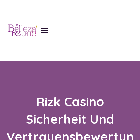
Skip
to
content
Rizk Casino
Sicherheit Und
Vertrauensbewertun