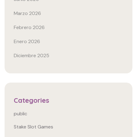
Marzo 2026
Febrero 2026
Enero 2026
Diciembre 2025
Categories
public
Stake Slot Games