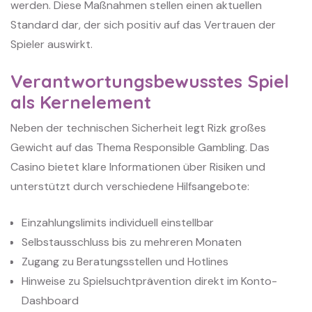
werden. Diese Maßnahmen stellen einen aktuellen
Standard dar, der sich positiv auf das Vertrauen der
Spieler auswirkt.
Verantwortungsbewusstes Spiel
als Kernelement
Neben der technischen Sicherheit legt Rizk großes
Gewicht auf das Thema Responsible Gambling. Das
Casino bietet klare Informationen über Risiken und
unterstützt durch verschiedene Hilfsangebote:
Einzahlungslimits individuell einstellbar
Selbstausschluss bis zu mehreren Monaten
Zugang zu Beratungsstellen und Hotlines
Hinweise zu Spielsuchtprävention direkt im Konto-
Dashboard