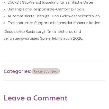
256-Bit SSL-Verschlüsselung für sämtliche Daten
Umfangreiche Responsible-Gambling-Tools
Automatisierte Betrugs- und Geldwäschekontrollen
Transparenter Support mit schneller Kommunikation
Diese solide Basis sorgt für ein sicheres und
vertrauenswürdiges Spielerlebnis auch 2026.
Categories:
Uncategorized
Leave a Comment