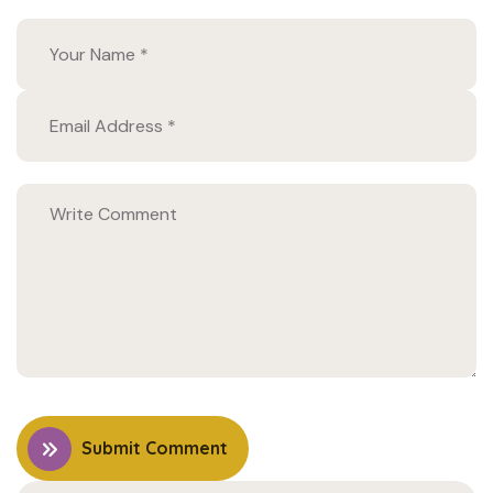
Submit Comment