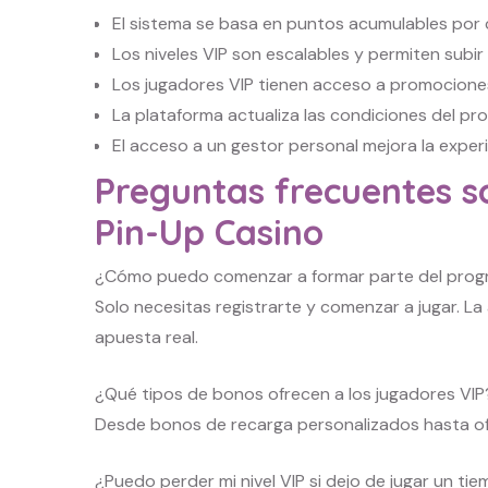
El sistema se basa en puntos acumulables por 
Los niveles VIP son escalables y permiten subir 
Los jugadores VIP tienen acceso a promociones
La plataforma actualiza las condiciones del p
El acceso a un gestor personal mejora la experi
Preguntas frecuentes s
Pin-Up Casino
¿Cómo puedo comenzar a formar parte del prog
Solo necesitas registrarte y comenzar a jugar. 
apuesta real.
¿Qué tipos de bonos ofrecen a los jugadores VIP
Desde bonos de recarga personalizados hasta ofe
¿Puedo perder mi nivel VIP si dejo de jugar un ti