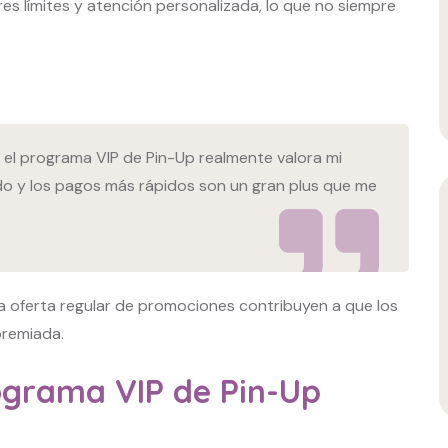
es límites y atención personalizada, lo que no siempre
el programa VIP de Pin-Up realmente valora mi
ado y los pagos más rápidos son un gran plus que me
a oferta regular de promociones contribuyen a que los
premiada.
rograma VIP de Pin-Up