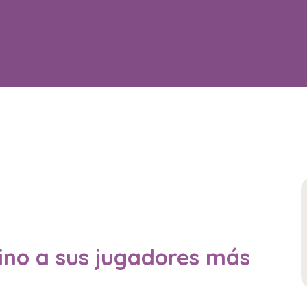
ino a sus jugadores más