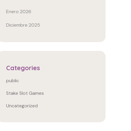
Enero 2026
Diciembre 2025
Categories
public
Stake Slot Games
Uncategorized