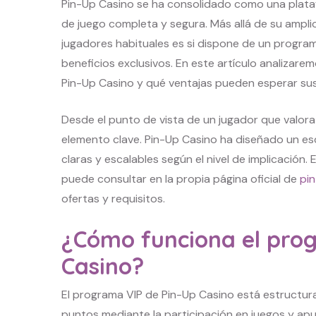
Pin-Up Casino se ha consolidado como una plata
de juego completa y segura. Más allá de su ampli
jugadores habituales es si dispone de un progra
beneficios exclusivos. En este artículo analizare
Pin-Up Casino y qué ventajas pueden esperar sus
Desde el punto de vista de un jugador que valora
elemento clave. Pin-Up Casino ha diseñado un es
claras y escalables según el nivel de implicación
puede consultar en la propia página oficial de
pi
ofertas y requisitos.
¿Cómo funciona el pro
Casino?
El programa VIP de Pin-Up Casino está estructur
puntos mediante la participación en juegos y ap