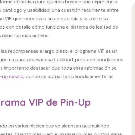
forma atractiva para quienes buscan una experiencia
o catálogo y usabilidad, una cuestión recurrente entre
ma VIP que reconozca su constancia y les ofrezca
mos con detalle cómo funciona el sistema de lealtad de
 usuarios más activos.
 las recompensas a largo plazo, el programa VIP es un
quema para premiar esa fidelidad, pero con condiciones
. Es importante destacar que toda esta información se
n-up casino
, donde se actualizan periódicamente las
grama VIP de Pin-Up
ado en varios niveles que se alcanzan acumulando
uestas. Cuanto más juegue un usuario, más puntos gana