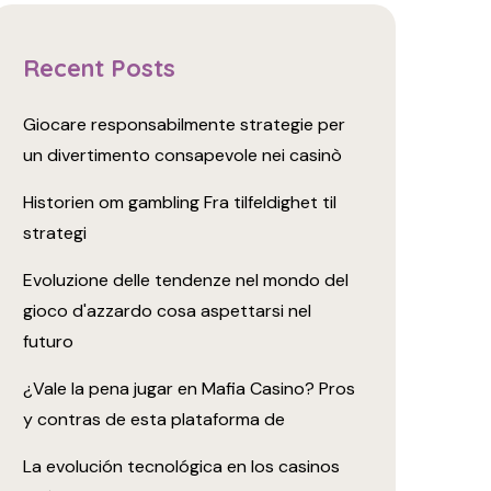
Recent Posts
Giocare responsabilmente strategie per
un divertimento consapevole nei casinò
Historien om gambling Fra tilfeldighet til
strategi
Evoluzione delle tendenze nel mondo del
gioco d'azzardo cosa aspettarsi nel
futuro
¿Vale la pena jugar en Mafia Casino? Pros
y contras de esta plataforma de
La evolución tecnológica en los casinos