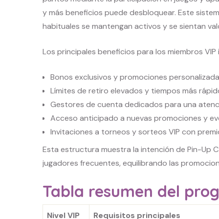
y más beneficios puede desbloquear. Este sistem
habituales se mantengan activos y se sientan va
Los principales beneficios para los miembros VIP 
Bonos exclusivos y promociones personalizada
Límites de retiro elevados y tiempos más rápid
Gestores de cuenta dedicados para una atenci
Acceso anticipado a nuevas promociones y eve
Invitaciones a torneos y sorteos VIP con premi
Esta estructura muestra la intención de Pin-Up 
jugadores frecuentes, equilibrando las promocion
Tabla resumen del pro
Nivel VIP
Requisitos principales