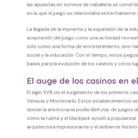
las apuestas en torneos de caballería se convirt
en la que el juego se relacionaba estrechamente c
La llegada de la imprenta y la expansión de la e
aceptación del juego como una actividad recreat
solo como una forma de entretenimiento, sino t
social y la educación. Con el tiempo, estos juego
bases para la evolución de los casinos y otros lu
El auge de los casinos en el
El siglo XVIII vio el surgimiento de los primeros 
Venecia y Montecarlo. Estos establecimientos se 
donde la aristocracia podía disfrutar de juegos d
como la ruleta y el blackjack ayudó a popularizar
arquitectura impresionante y el ambiente festivo