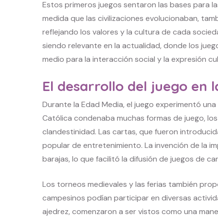
Estos primeros juegos sentaron las bases para 
medida que las civilizaciones evolucionaban, tambi
reflejando los valores y la cultura de cada socied
siendo relevante en la actualidad, donde los jueg
medio para la interacción social y la expresión cul
El desarrollo del juego en 
Durante la Edad Media, el juego experimentó una t
Católica condenaba muchas formas de juego, los
clandestinidad. Las cartas, que fueron introduci
popular de entretenimiento. La invención de la i
barajas, lo que facilitó la difusión de juegos de c
Los torneos medievales y las ferias también prop
campesinos podían participar en diversas activid
ajedrez, comenzaron a ser vistos como una maner