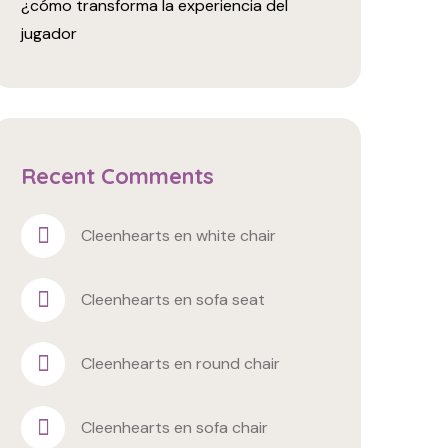
¿cómo transforma la experiencia del
jugador
Recent Comments
cleenhearts
 en 
white chair
cleenhearts
 en 
sofa seat
cleenhearts
 en 
round chair
cleenhearts
 en 
sofa chair