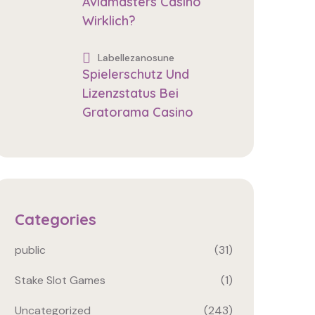
Aviamasters Casino
Wirklich?
Labellezanosune
Spielerschutz Und
Lizenzstatus Bei
Gratorama Casino
Categories
public
(31)
Stake Slot Games
(1)
Uncategorized
(243)