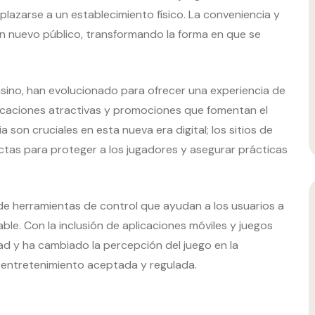
azarse a un establecimiento físico. La conveniencia y
un nuevo público, transformando la forma en que se
sino, han evolucionado para ofrecer una experiencia de
ificaciones atractivas y promociones que fomentan el
 son cruciales en esta nueva era digital; los sitios de
ctas para proteger a los jugadores y asegurar prácticas
 de herramientas de control que ayudan a los usuarios a
le. Con la inclusión de aplicaciones móviles y juegos
ad y ha cambiado la percepción del juego en la
 entretenimiento aceptada y regulada.