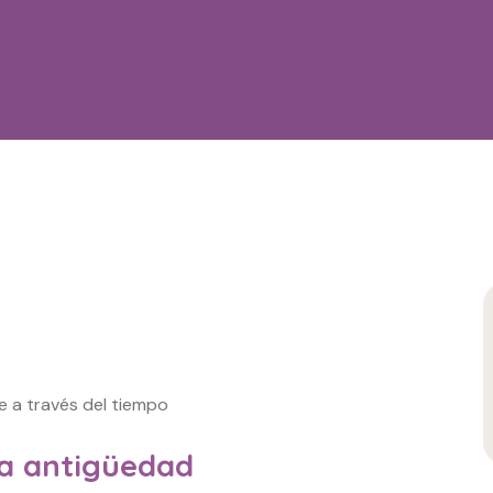
te a través del tiempo
la antigüedad