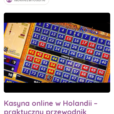
Kasyna online w Holandii –
praktyczny przewodnik