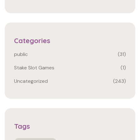
Categories
public
(31)
Stake Slot Games
(1)
Uncategorized
(243)
Tags