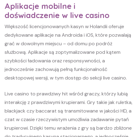
Aplikacje mobilne i
doświadczenie w live casino
Większość licencjonowanych kasyn w Holandii oferuje
dedykowane aplikacje na Androida i iOS, które pozwalają
grać w dowolnym miejscu – od domu po podróż
służbową. Aplikacje są zoptymalizowane pod kątem
szybkości ładowania oraz responsywności, a
jednocześnie zachowują pełną funkcjonalność
desktopowej wersji, w tym dostęp do sekcji live casino.
Live casino to prawdziwy hit wśród graczy, którzy lubią
interakcję z prawdziwymi krupierami. Gry takie jak ruletka,
blackjack czy baccarat są transmitowane w jakości HD, a
czat w czasie rzeczywistym umożliwia zadawanie pytań
krupierowi. Dzięki temu wrażenia z gry są bardzo zbliżone
do tradycyjnego kasyna stacjonarnego, a jednocześnie