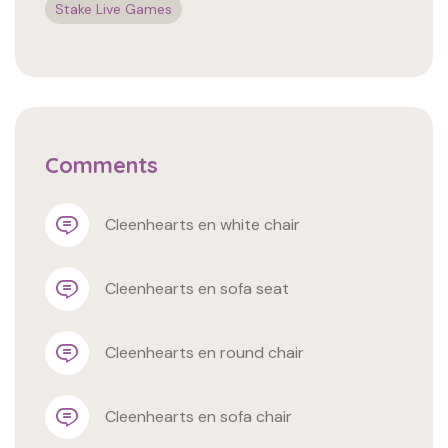
Stake Live Games
Comments
cleenhearts
 en 
white chair
cleenhearts
 en 
sofa seat
cleenhearts
 en 
round chair
cleenhearts
 en 
sofa chair