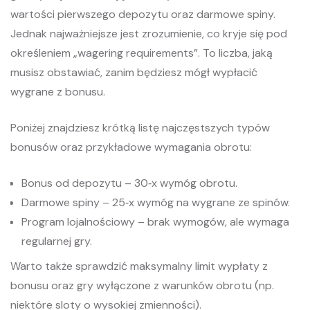
wartości pierwszego depozytu oraz darmowe spiny.
Jednak najważniejsze jest zrozumienie, co kryje się pod
określeniem „wagering requirements”. To liczba, jaką
musisz obstawiać, zanim będziesz mógł wypłacić
wygrane z bonusu.
Poniżej znajdziesz krótką listę najczęstszych typów
bonusów oraz przykładowe wymagania obrotu:
Bonus od depozytu – 30‑x wymóg obrotu.
Darmowe spiny – 25‑x wymóg na wygrane ze spinów.
Program lojalnościowy – brak wymogów, ale wymaga
regularnej gry.
Warto także sprawdzić maksymalny limit wypłaty z
bonusu oraz gry wyłączone z warunków obrotu (np.
niektóre sloty o wysokiej zmienności).