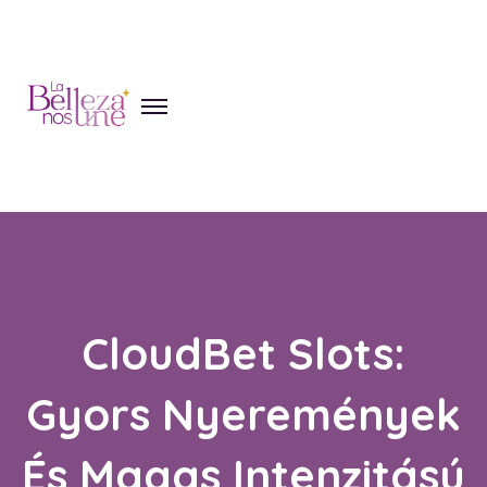
Skip
to
content
CloudBet Slots:
Gyors Nyeremények
És Magas Intenzitású