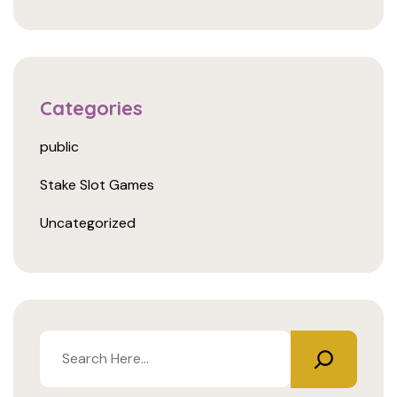
Categories
public
Stake Slot Games
Uncategorized
Buscar