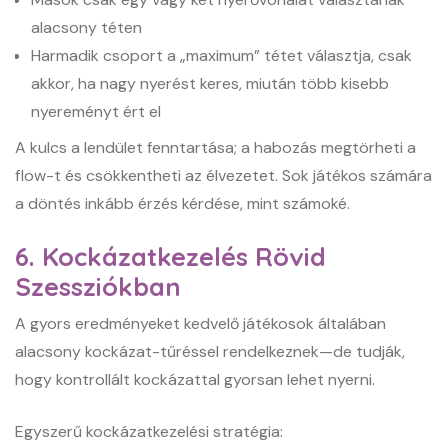
alacsony téten
Harmadik csoport a „maximum” tétet választja, csak
akkor, ha nagy nyerést keres, miután több kisebb
nyereményt ért el
A kulcs a lendület fenntartása; a habozás megtörheti a
flow-t és csökkentheti az élvezetet. Sok játékos számára
a döntés inkább érzés kérdése, mint számoké.
6. Kockázatkezelés Rövid
Szessziókban
A gyors eredményeket kedvelő játékosok általában
alacsony kockázat-tűréssel rendelkeznek—de tudják,
hogy kontrollált kockázattal gyorsan lehet nyerni.
Egyszerű kockázatkezelési stratégia: