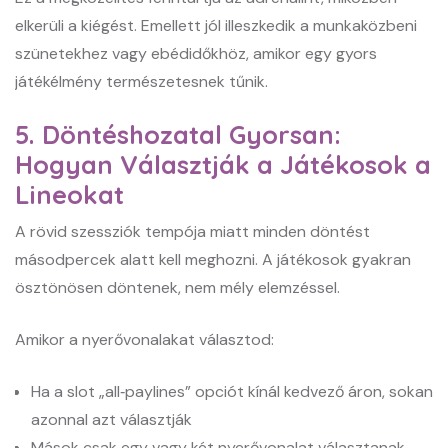
elkerüli a kiégést. Emellett jól illeszkedik a munkaközbeni
szünetekhez vagy ebédidőkhöz, amikor egy gyors
játékélmény természetesnek tűnik.
5. Döntéshozatal Gyorsan:
Hogyan Választják a Játékosok a
Lineokat
A rövid szessziók tempója miatt minden döntést
másodpercek alatt kell meghozni. A játékosok gyakran
ösztönösen döntenek, nem mély elemzéssel.
Amikor a nyerővonalakat választod:
Ha a slot „all‑paylines” opciót kínál kedvező áron, sokan
azonnal azt választják
Mások csak egy vagy két nyerővonalat választanak