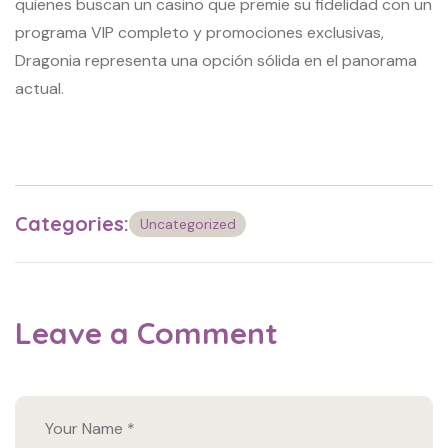
quienes buscan un casino que premie su fidelidad con un
programa VIP completo y promociones exclusivas,
Dragonia representa una opción sólida en el panorama
actual.
Categories:
Uncategorized
Leave a Comment