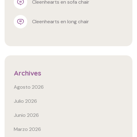
cleenhearts
 en 
sofa chair
cleenhearts
 en 
long chair
Archives
Agosto 2026
Julio 2026
Junio 2026
Marzo 2026