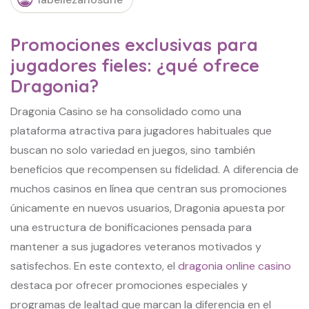
Promociones exclusivas para
jugadores fieles: ¿qué ofrece
Dragonia?
Dragonia Casino se ha consolidado como una
plataforma atractiva para jugadores habituales que
buscan no solo variedad en juegos, sino también
beneficios que recompensen su fidelidad. A diferencia de
muchos casinos en línea que centran sus promociones
únicamente en nuevos usuarios, Dragonia apuesta por
una estructura de bonificaciones pensada para
mantener a sus jugadores veteranos motivados y
satisfechos. En este contexto, el
dragonia online casino
destaca por ofrecer promociones especiales y
programas de lealtad que marcan la diferencia en el