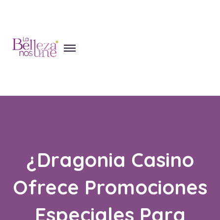
Skip
to
content
¿Dragonia Casino
Ofrece Promociones
Especiales Para