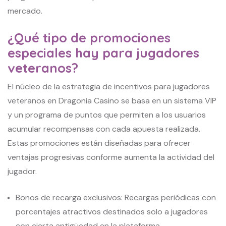
mercado.
¿Qué tipo de promociones
especiales hay para jugadores
veteranos?
El núcleo de la estrategia de incentivos para jugadores
veteranos en Dragonia Casino se basa en un sistema VIP
y un programa de puntos que permiten a los usuarios
acumular recompensas con cada apuesta realizada.
Estas promociones están diseñadas para ofrecer
ventajas progresivas conforme aumenta la actividad del
jugador.
Bonos de recarga exclusivos: Recargas periódicas con
porcentajes atractivos destinados solo a jugadores
con cierta antigüedad en la plataforma.