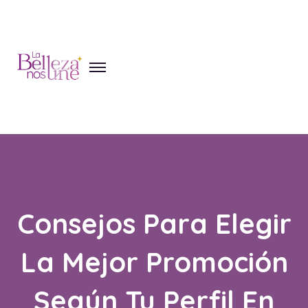
Skip
to
content
Consejos Para Elegir
La Mejor Promoción
Según Tu Perfil En