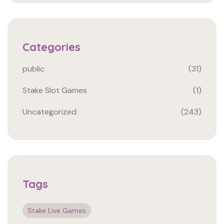
Categories
public
(31)
Stake Slot Games
(1)
Uncategorized
(243)
Tags
Stake Live Games