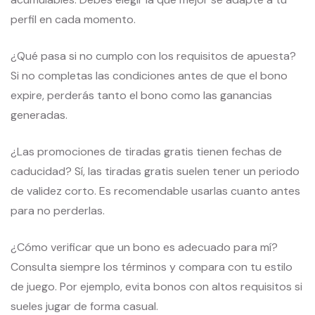
perfil en cada momento.
¿Qué pasa si no cumplo con los requisitos de apuesta?
Si no completas las condiciones antes de que el bono
expire, perderás tanto el bono como las ganancias
generadas.
¿Las promociones de tiradas gratis tienen fechas de
caducidad?
Sí, las tiradas gratis suelen tener un periodo
de validez corto. Es recomendable usarlas cuanto antes
para no perderlas.
¿Cómo verificar que un bono es adecuado para mí?
Consulta siempre los términos y compara con tu estilo
de juego. Por ejemplo, evita bonos con altos requisitos si
sueles jugar de forma casual.