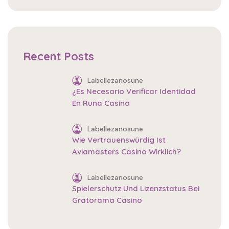
Recent Posts
Labellezanosune
¿Es Necesario Verificar Identidad
En Runa Casino
Labellezanosune
Wie Vertrauenswürdig Ist
Aviamasters Casino Wirklich?
Labellezanosune
Spielerschutz Und Lizenzstatus Bei
Gratorama Casino