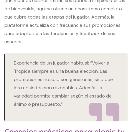
que muchos casinos limitan sus bonos a simples ofertas
de bienvenida, aquí se ofrece un ecosistema completo
que cubre todas las etapas del jugador. Además, la
plataforma actualiza con frecuencia sus promociones
para adaptarse a las tendencias y feedback de sus
usuarios.
Experiencia de un jugador habitual:
“Volver a
Tropica siempre es una buena elección. Las
promociones no solo son generosas, sino que
los requisitos son razonables. Además, la
variedad permite cambiar según el estado de
ánimo o presupuesto.”
Consejos prácticos para elegir tu