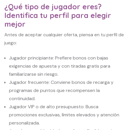
¿Qué tipo de jugador eres?
Identifica tu perfil para elegir
mejor
Antes de aceptar cualquier oferta, piensa en tu perfil de
juego:
Jugador principiante: Prefiere bonos con bajas
exigencias de apuesta y con tiradas gratis para
familiarizarse sin riesgo.
Jugador frecuente: Conviene bonos de recarga y
programas de puntos que recompensen la
continuidad.
Jugador VIP o de alto presupuesto: Busca
promociones exclusivas, límites elevados y atención
personalizada.