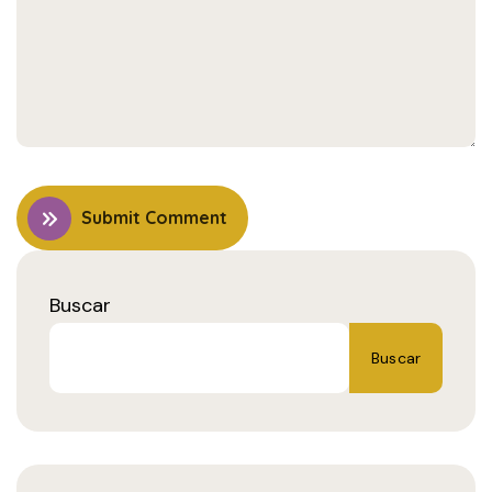
Submit Comment
Buscar
Buscar