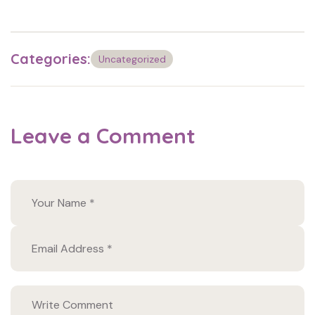
Categories:
Uncategorized
Leave a Comment