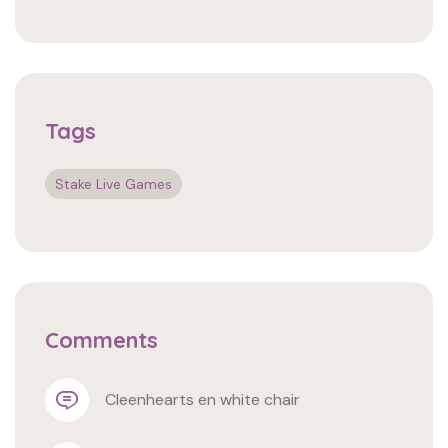
Tags
Stake Live Games
Comments
cleenhearts
 en 
white chair