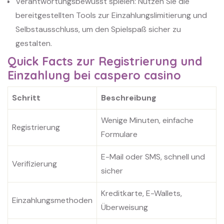
Verantwortungsbewusst spielen: Nutzen Sie die
bereitgestellten Tools zur Einzahlungslimitierung und
Selbstausschluss, um den Spielspaß sicher zu
gestalten.
Quick Facts zur Registrierung und
Einzahlung bei caspero casino
Schritt
Beschreibung
Wenige Minuten, einfache
Registrierung
Formulare
E-Mail oder SMS, schnell und
Verifizierung
sicher
Kreditkarte, E-Wallets,
Einzahlungsmethoden
Überweisung