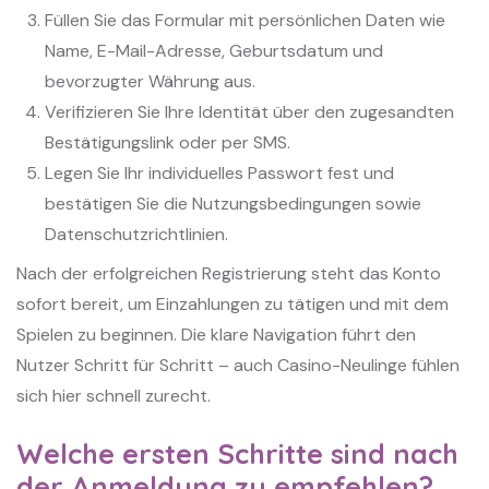
Füllen Sie das Formular mit persönlichen Daten wie
Name, E-Mail-Adresse, Geburtsdatum und
bevorzugter Währung aus.
Verifizieren Sie Ihre Identität über den zugesandten
Bestätigungslink oder per SMS.
Legen Sie Ihr individuelles Passwort fest und
bestätigen Sie die Nutzungsbedingungen sowie
Datenschutzrichtlinien.
Nach der erfolgreichen Registrierung steht das Konto
sofort bereit, um Einzahlungen zu tätigen und mit dem
Spielen zu beginnen. Die klare Navigation führt den
Nutzer Schritt für Schritt – auch Casino-Neulinge fühlen
sich hier schnell zurecht.
Welche ersten Schritte sind nach
der Anmeldung zu empfehlen?