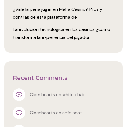
¿Vale la pena jugar en Mafia Casino? Pros y
contras de esta plataforma de
La evolución tecnológica en los casinos ¿cómo
transforma la experiencia del jugador
Recent Comments
cleenhearts
 en 
white chair
cleenhearts
 en 
sofa seat