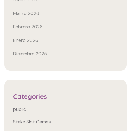
Marzo 2026
Febrero 2026
Enero 2026
Diciembre 2025
Categories
public
Stake Slot Games