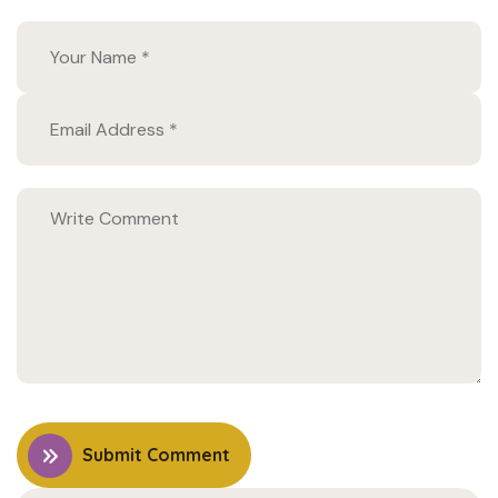
Submit Comment