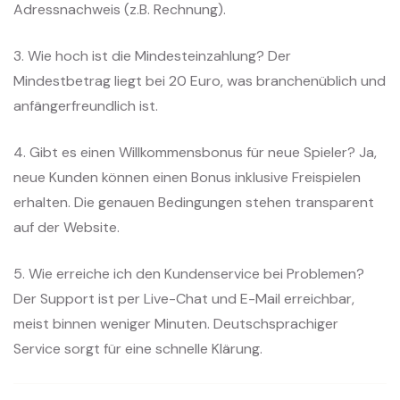
Adressnachweis (z.B. Rechnung).
3. Wie hoch ist die Mindesteinzahlung?
Der
Mindestbetrag liegt bei 20 Euro, was branchenüblich und
anfängerfreundlich ist.
4. Gibt es einen Willkommensbonus für neue Spieler?
Ja,
neue Kunden können einen Bonus inklusive Freispielen
erhalten. Die genauen Bedingungen stehen transparent
auf der Website.
5. Wie erreiche ich den Kundenservice bei Problemen?
Der Support ist per Live-Chat und E-Mail erreichbar,
meist binnen weniger Minuten. Deutschsprachiger
Service sorgt für eine schnelle Klärung.