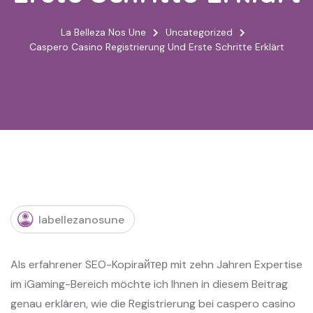
La Belleza Nos Une
Uncategorized
Caspero Casino Registrierung Und Erste Schritte Erklärt
labellezanosune
Als erfahrener SEO-Kopiraйтер mit zehn Jahren Expertise
im iGaming-Bereich möchte ich Ihnen in diesem Beitrag
genau erklären, wie die Registrierung bei caspero casino