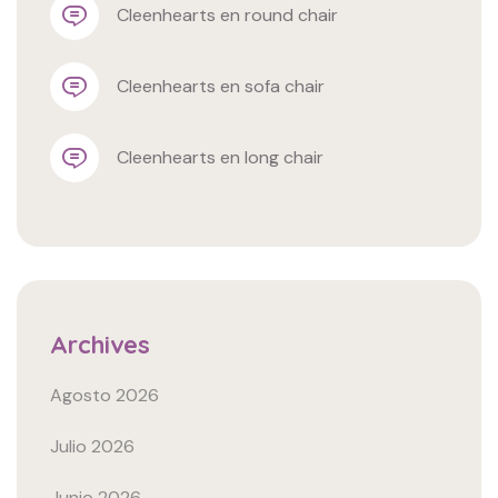
cleenhearts
 en 
round chair
cleenhearts
 en 
sofa chair
cleenhearts
 en 
long chair
Archives
Agosto 2026
Julio 2026
Junio 2026