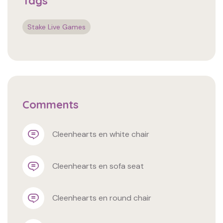
Tags
Stake Live Games
Comments
cleenhearts
 en 
white chair
cleenhearts
 en 
sofa seat
cleenhearts
 en 
round chair