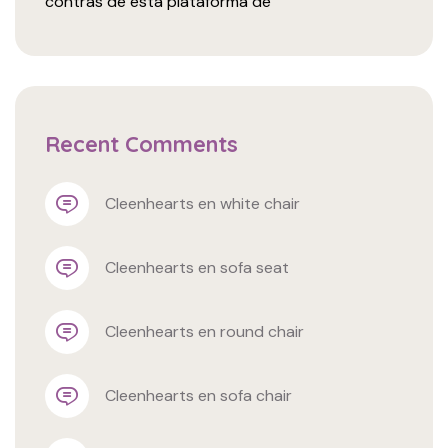
contras de esta plataforma de
Recent Comments
cleenhearts
 en 
white chair
cleenhearts
 en 
sofa seat
cleenhearts
 en 
round chair
cleenhearts
 en 
sofa chair