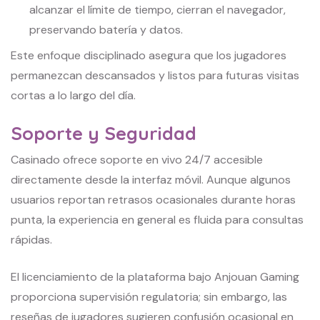
alcanzar el límite de tiempo, cierran el navegador,
preservando batería y datos.
Este enfoque disciplinado asegura que los jugadores
permanezcan descansados y listos para futuras visitas
cortas a lo largo del día.
Soporte y Seguridad
Casinado ofrece soporte en vivo 24/7 accesible
directamente desde la interfaz móvil. Aunque algunos
usuarios reportan retrasos ocasionales durante horas
punta, la experiencia en general es fluida para consultas
rápidas.
El licenciamiento de la plataforma bajo Anjouan Gaming
proporciona supervisión regulatoria; sin embargo, las
reseñas de jugadores sugieren confusión ocasional en