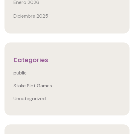
Enero 2026
Diciembre 2025
Categories
public
Stake Slot Games
Uncategorized