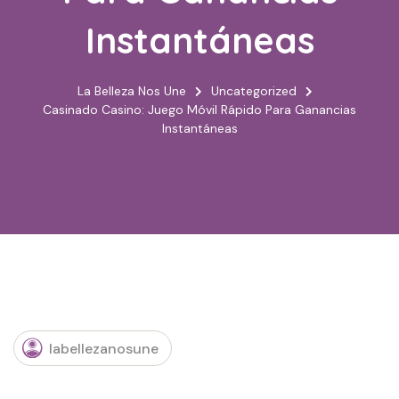
Instantáneas
La Belleza Nos Une
Uncategorized
Casinado Casino: Juego Móvil Rápido Para Ganancias
Instantáneas
labellezanosune