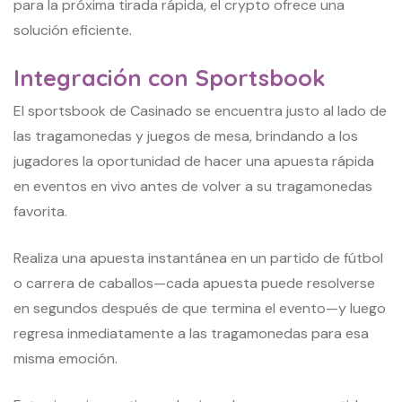
para la próxima tirada rápida, el crypto ofrece una
solución eficiente.
Integración con Sportsbook
El sportsbook de Casinado se encuentra justo al lado de
las tragamonedas y juegos de mesa, brindando a los
jugadores la oportunidad de hacer una apuesta rápida
en eventos en vivo antes de volver a su tragamonedas
favorita.
Realiza una apuesta instantánea en un partido de fútbol
o carrera de caballos—cada apuesta puede resolverse
en segundos después de que termina el evento—y luego
regresa inmediatamente a las tragamonedas para esa
misma emoción.