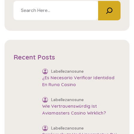
Buscar
Recent Posts
Labellezanosune
¿Es Necesario Verificar Identidad
En Runa Casino
Labellezanosune
Wie Vertrauenswürdig Ist
Aviamasters Casino Wirklich?
Labellezanosune