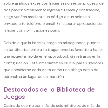
sobre gráficos excesivos. Iniciar sesión es un proceso de
dos pasos: simplemente ingresa tu email y contraseña,
luego verifica mediante un código de un solo uso
enviado a tu teléfono o email. Sin esperar aprobaciones
ni lidiar con notificaciones push.
Debido a que la interfaz carga en milisegundos, puedes
saltar directamente a tu tragamonedas favorito o hacer
una apuesta rápida en el sportsbook sin retrasos en la
configuración. Esta inmediatez es crucial para jugadores
que consideran cada visita como una ráfaga corta de
adrenalina en lugar de un maratón.
Destacados de la Biblioteca de
Juegos
Casinado cuenta con más de seis mil títulos de más de