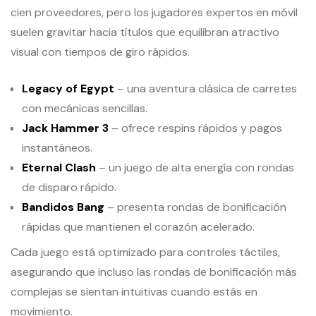
cien proveedores, pero los jugadores expertos en móvil
suelen gravitar hacia títulos que equilibran atractivo
visual con tiempos de giro rápidos.
Legacy of Egypt
– una aventura clásica de carretes
con mecánicas sencillas.
Jack Hammer 3
– ofrece respins rápidos y pagos
instantáneos.
Eternal Clash
– un juego de alta energía con rondas
de disparo rápido.
Bandidos Bang
– presenta rondas de bonificación
rápidas que mantienen el corazón acelerado.
Cada juego está optimizado para controles táctiles,
asegurando que incluso las rondas de bonificación más
complejas se sientan intuitivas cuando estás en
movimiento.