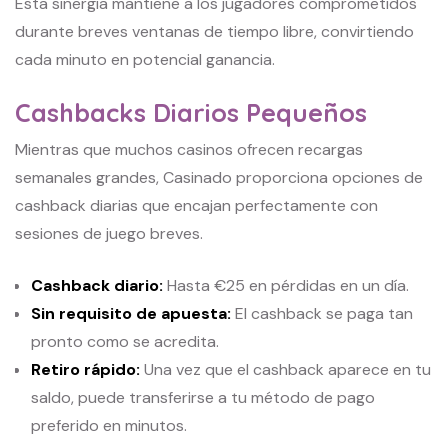
Esta sinergia mantiene a los jugadores comprometidos
durante breves ventanas de tiempo libre, convirtiendo
cada minuto en potencial ganancia.
Cashbacks Diarios Pequeños
Mientras que muchos casinos ofrecen recargas
semanales grandes, Casinado proporciona opciones de
cashback diarias que encajan perfectamente con
sesiones de juego breves.
Cashback diario:
Hasta €25 en pérdidas en un día.
Sin requisito de apuesta:
El cashback se paga tan
pronto como se acredita.
Retiro rápido:
Una vez que el cashback aparece en tu
saldo, puede transferirse a tu método de pago
preferido en minutos.