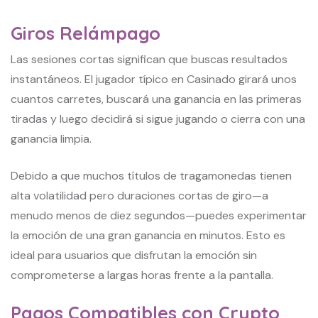
Giros Relámpago
Las sesiones cortas significan que buscas resultados
instantáneos. El jugador típico en Casinado girará unos
cuantos carretes, buscará una ganancia en las primeras
tiradas y luego decidirá si sigue jugando o cierra con una
ganancia limpia.
Debido a que muchos títulos de tragamonedas tienen
alta volatilidad pero duraciones cortas de giro—a
menudo menos de diez segundos—puedes experimentar
la emoción de una gran ganancia en minutos. Esto es
ideal para usuarios que disfrutan la emoción sin
comprometerse a largas horas frente a la pantalla.
Pagos Compatibles con Crypto