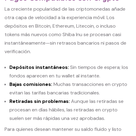
La creciente popularidad de las criptomonedas añade
otra capa de velocidad a la experiencia móvil. Los
depósitos en Bitcoin, Ethereum, Litecoin, o incluso
tokens más nuevos como Shiba Inu se procesan casi
instantáneamente—sin retrasos bancarios ni pasos de
verificación.
Depósitos instantáneos:
Sin tiempos de espera; los
fondos aparecen en tu wallet al instante.
Bajas comisiones:
Muchas transacciones en crypto
evitan las tarifas bancarias tradicionales.
Retiradas sin problemas:
Aunque las retiradas se
procesan en días hábiles, las retiradas en crypto
suelen ser más rápidas una vez aprobadas.
Para quienes desean mantener su saldo fluido y listo