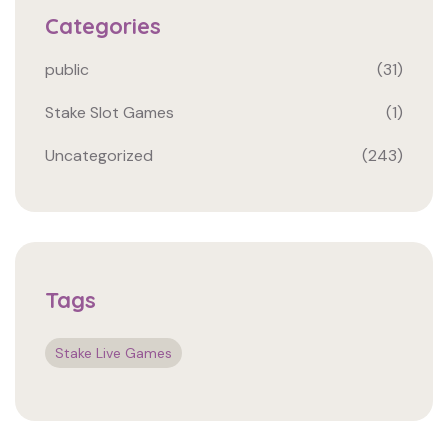
Categories
public
(31)
Stake Slot Games
(1)
Uncategorized
(243)
Tags
Stake Live Games