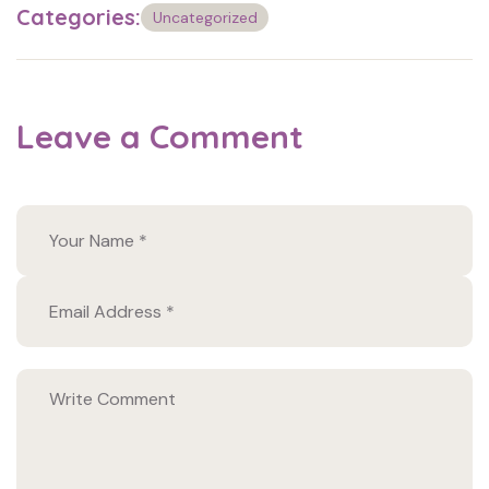
Categories:
Uncategorized
Leave a Comment