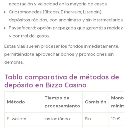
aceptación y velocidad en la mayoría de casos.
Criptomonedas (Bitcoin, Ethereum, Litecoin):
depósitos rápidos, con anonimato y sin intermediarios.
Paysafecard: opción prepagada que garantiza rapidez
y control del gasto.
Estas vías suelen procesar los fondos inmediatamente,
permitiéndote aprovechar bonos y promociones sin
demoras.
Tabla comparativa de métodos de
depósito en Bizzo Casino
Tiempo de
Monto
Método
Comisión
procesamiento
mínim
E-wallets
Instantáneo
Sin
10 €