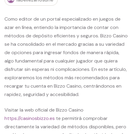
Como editor de un portal especializado en juegos de
azar en línea, entiendo la importancia de contar con
métodos de depósito eficientes y seguros. Bizzo Casino
se ha consolidado en el mercado gracias a su variedad
de opciones para ingresar fondos de manera rápida,
algo fundamental para cualquier jugador que quiera
disfrutar sin esperas ni complicaciones. En este artículo,
exploraremos los métodos más recomendados para
recargar tu cuenta en Bizzo Casino, centrándonos en
rapidez, seguridad y accesibilidad.
Visitar la web oficial de Bizzo Casino
https://casinosbizzo.es
te permitirá comprobar
directamente la variedad de métodos disponibles, pero