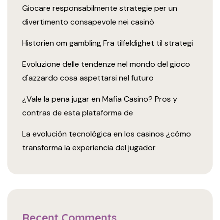
Giocare responsabilmente strategie per un
divertimento consapevole nei casinò
Historien om gambling Fra tilfeldighet til strategi
Evoluzione delle tendenze nel mondo del gioco
d'azzardo cosa aspettarsi nel futuro
¿Vale la pena jugar en Mafia Casino? Pros y
contras de esta plataforma de
La evolución tecnológica en los casinos ¿cómo
transforma la experiencia del jugador
Recent Comments