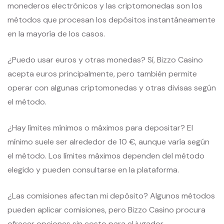
monederos electrónicos y las criptomonedas son los
métodos que procesan los depósitos instantáneamente
en la mayoría de los casos.
¿Puedo usar euros y otras monedas?
Sí, Bizzo Casino
acepta euros principalmente, pero también permite
operar con algunas criptomonedas y otras divisas según
el método.
¿Hay límites mínimos o máximos para depositar?
El
mínimo suele ser alrededor de 10 €, aunque varía según
el método. Los límites máximos dependen del método
elegido y pueden consultarse en la plataforma.
¿Las comisiones afectan mi depósito?
Algunos métodos
pueden aplicar comisiones, pero Bizzo Casino procura
ofrecer opciones sin costo para el jugador,