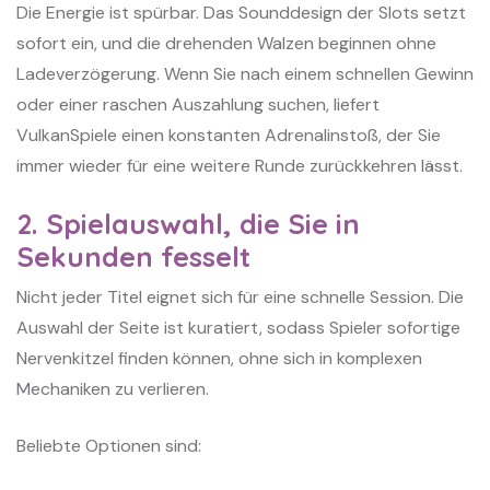
Die Energie ist spürbar. Das Sounddesign der Slots setzt
sofort ein, und die drehenden Walzen beginnen ohne
Ladeverzögerung. Wenn Sie nach einem schnellen Gewinn
oder einer raschen Auszahlung suchen, liefert
VulkanSpiele einen konstanten Adrenalinstoß, der Sie
immer wieder für eine weitere Runde zurückkehren lässt.
2. Spielauswahl, die Sie in
Sekunden fesselt
Nicht jeder Titel eignet sich für eine schnelle Session. Die
Auswahl der Seite ist kuratiert, sodass Spieler sofortige
Nervenkitzel finden können, ohne sich in komplexen
Mechaniken zu verlieren.
Beliebte Optionen sind: