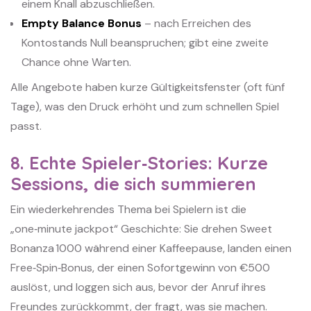
einem Knall abzuschließen.
Empty Balance Bonus
– nach Erreichen des
Kontostands Null beanspruchen; gibt eine zweite
Chance ohne Warten.
Alle Angebote haben kurze Gültigkeitsfenster (oft fünf
Tage), was den Druck erhöht und zum schnellen Spiel
passt.
8. Echte Spieler‑Stories: Kurze
Sessions, die sich summieren
Ein wiederkehrendes Thema bei Spielern ist die
„one‑minute jackpot“ Geschichte: Sie drehen Sweet
Bonanza 1000 während einer Kaffeepause, landen einen
Free‑Spin‑Bonus, der einen Sofortgewinn von €500
auslöst, und loggen sich aus, bevor der Anruf ihres
Freundes zurückkommt, der fragt, was sie machen.