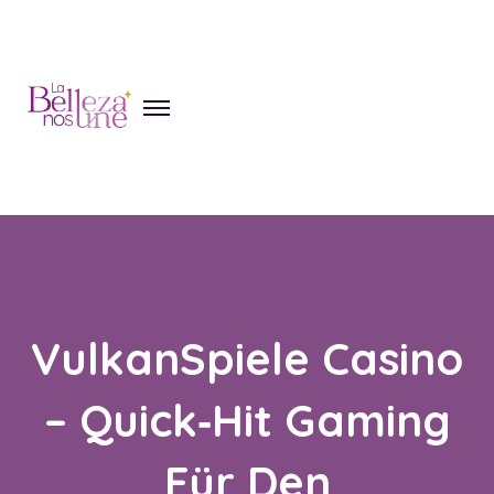
Skip
to
content
VulkanSpiele Casino
– Quick‑Hit Gaming
Für Den