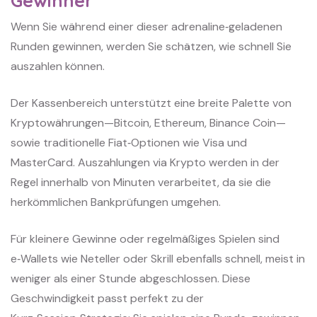
Gewinner
Wenn Sie während einer dieser adrenaline‑geladenen
Runden gewinnen, werden Sie schätzen, wie schnell Sie
auszahlen können.
Der Kassenbereich unterstützt eine breite Palette von
Kryptowährungen—Bitcoin, Ethereum, Binance Coin—
sowie traditionelle Fiat‑Optionen wie Visa und
MasterCard. Auszahlungen via Krypto werden in der
Regel innerhalb von Minuten verarbeitet, da sie die
herkömmlichen Bankprüfungen umgehen.
Für kleinere Gewinne oder regelmäßiges Spielen sind
e‑Wallets wie Neteller oder Skrill ebenfalls schnell, meist in
weniger als einer Stunde abgeschlossen. Diese
Geschwindigkeit passt perfekt zu der