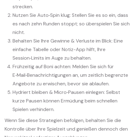
strecken.
Nutzen Sie Auto‑Spin klug: Stellen Sie es so ein, dass
es nach zehn Runden stoppt; so überspielen Sie sich
nicht.
Behalten Sie Ihre Gewinne & Verluste im Blick: Eine
einfache Tabelle oder Notiz-App hilft, Ihre
Session‑Limits im Auge zu behalten.
Frühzeitig auf Boni achten: Melden Sie sich für
E‑Mail‑Benachrichtigungen an, um zeitlich begrenzte
Angebote zu erwischen, bevor sie ablaufen.
Hydriert bleiben & Micro‑Pausen einlegen: Selbst
kurze Pausen können Ermüdung beim schnellen
Spielen verhindern.
Wenn Sie diese Strategien befolgen, behalten Sie die
Kontrolle über Ihre Spielzeit und genießen dennoch den