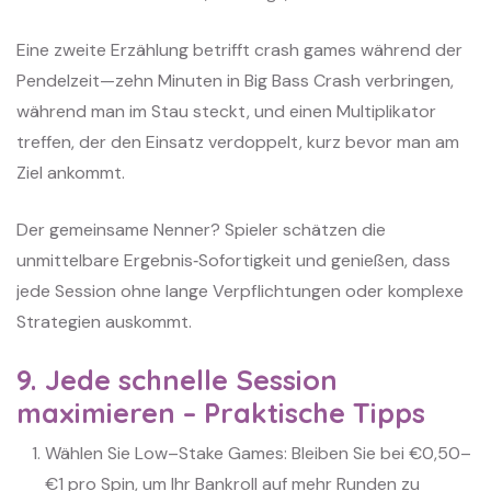
Eine zweite Erzählung betrifft crash games während der
Pendelzeit—zehn Minuten in Big Bass Crash verbringen,
während man im Stau steckt, und einen Multiplikator
treffen, der den Einsatz verdoppelt, kurz bevor man am
Ziel ankommt.
Der gemeinsame Nenner? Spieler schätzen die
unmittelbare Ergebnis‑Sofortigkeit und genießen, dass
jede Session ohne lange Verpflichtungen oder komplexe
Strategien auskommt.
9. Jede schnelle Session
maximieren – Praktische Tipps
Wählen Sie Low–Stake Games: Bleiben Sie bei €0,50–
€1 pro Spin, um Ihr Bankroll auf mehr Runden zu