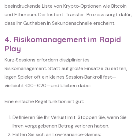
beeindruckende Liste von Krypto‑Optionen wie Bitcoin
und Ethereum. Der Instant-Transfer-Prozess sorgt dafür,
dass Ihr Guthaben in Sekundenschnelle erscheint.
4. Risikomanagement im Rapid
Play
Kurz‑Sessions erfordern diszipliniertes
Risikomanagement. Statt auf große Einsätze zu setzen,
legen Spieler oft ein kleines Session‑Bankroll fest—
vielleicht €10–€20—und bleiben dabei.
Eine einfache Regel funktioniert gut:
Definieren Sie Ihr Verlustlimit: Stoppen Sie, wenn Sie
Ihren vorgegebenen Betrag verloren haben.
Halten Sie sich an Low‑Variance‑Games: