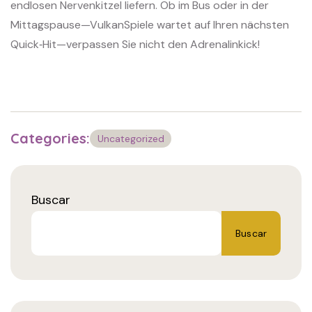
endlosen Nervenkitzel liefern. Ob im Bus oder in der
Mittagspause—VulkanSpiele wartet auf Ihren nächsten
Quick‑Hit—verpassen Sie nicht den Adrenalinkick!
Categories:
Uncategorized
Buscar
Buscar