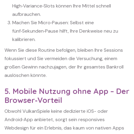
High‑Variance‑Slots können Ihre Mittel schnell
aufbrauchen.
Machen Sie Micro‑Pausen: Selbst eine
fünf‑Sekunden‑Pause hilft, Ihre Denkweise neu zu
kalibrieren.
Wenn Sie diese Routine befolgen, bleiben Ihre Sessions
fokussiert und Sie vermeiden die Versuchung, einem
großen Gewinn nachzujagen, der Ihr gesamtes Bankroll
auslöschen könnte.
5. Mobile Nutzung ohne App – Der
Browser‑Vorteil
Obwohl VulkanSpiele keine dedizierte iOS- oder
Android‑App anbietet, sorgt sein responsives
Webdesign für ein Erlebnis, das kaum von nativen Apps