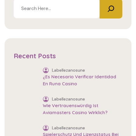
Buscar
Recent Posts
Labellezanosune
¿Es Necesario Verificar Identidad
En Runa Casino
Labellezanosune
Wie Vertrauenswürdig Ist
Aviamasters Casino Wirklich?
Labellezanosune
Spielerschutz Und Lizenzstatus Bei