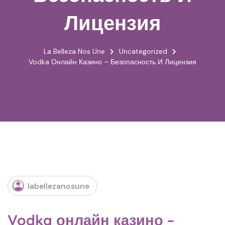
Лицензия
La Belleza Nos Une
Uncategorized
Vodka Онлайн Казино – Безопасность И Лицензия
labellezanosune
Vodka онлайн казино –