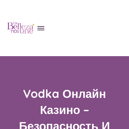
Skip
to
content
Vodka Онлайн
Казино –
Безопасность И