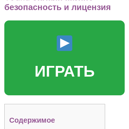
безопасность и лицензия
ИГРАТЬ
Содержимое