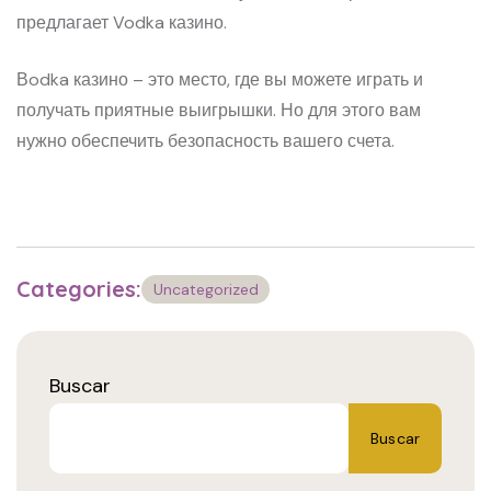
предлагает Vodka казино.
Вodka казино – это место, где вы можете играть и
получать приятные выигрышки. Но для этого вам
нужно обеспечить безопасность вашего счета.
Categories:
Uncategorized
Buscar
Buscar