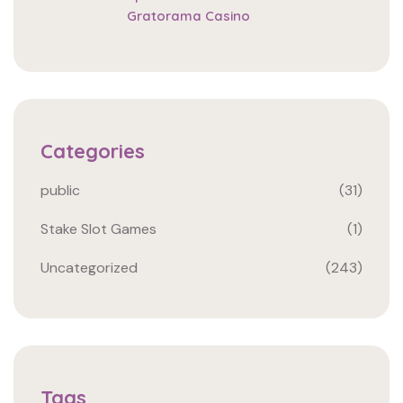
Gratorama Casino
Categories
public
(31)
Stake Slot Games
(1)
Uncategorized
(243)
Tags