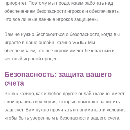
приоритет. Поэтому мы продолжаем работать над
обеспечением безопасности игроков и обеспечивать,
что все личные данные игроков защищены.
Вам не нужно беспокоиться о безопасности, когда вы
играете в наше онлайн-казино Vodka. Мы
обеспечиваем, что все игроки имеют безопасный и
честный игровой процесс.
Безопасность: защита вашего
счета
Вodka казино, как и любое другое онлайн казино, имеет
свои правила и условия, которые помогают защитить
ваш счет. Вам нужно прочитать и понимать эти условия,
чтобы быть уверенным в безопасности вашего счета.