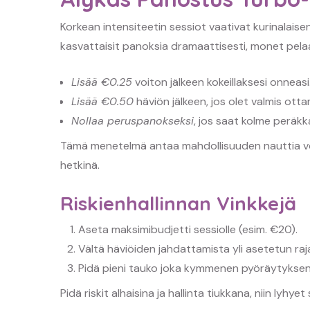
Korkean intensiteetin sessiot vaativat kurinalais
kasvattaisit panoksia dramaattisesti, monet pel
Lisää €0.25
voiton jälkeen kokeillaksesi onneasi
Lisää €0.50
häviön jälkeen, jos olet valmis otta
Nollaa peruspanokseksi
, jos saat kolme peräkk
Tämä menetelmä antaa mahdollisuuden nauttia voitt
hetkinä.
Riskienhallinnan Vinkkejä
Aseta maksimibudjetti sessiolle (esim. €20).
Vältä häviöiden jahdattamista yli asetetun raj
Pidä pieni tauko joka kymmenen pyöräytyksen jä
Pidä riskit alhaisina ja hallinta tiukkana, niin lyh