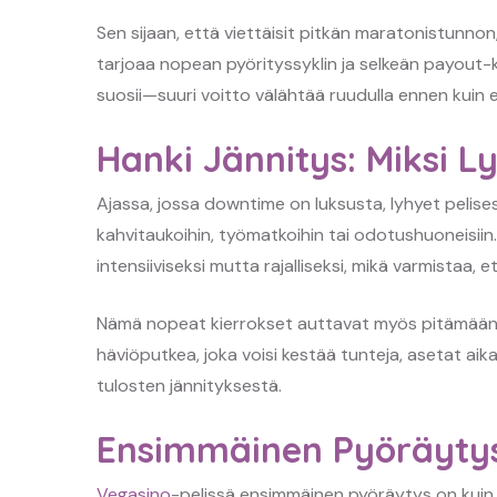
Sen sijaan, että viettäisit pitkän maratonistunnon,
tarjoaa nopean pyörityssyklin ja selkeän payout-ka
suosii—suuri voitto välähtää ruudulla ennen kuin 
Hanki Jännitys: Miksi Ly
Ajassa, jossa downtime on luksusta, lyhyet pelis
kahvitaukoihin, työmatkoihin tai odotushuoneisiin.
intensiiviseksi mutta rajalliseksi, mikä varmistaa, 
Nämä nopeat kierrokset auttavat myös pitämään ba
häviöputkea, joka voisi kestää tunteja, asetat ai
tulosten jännityksestä.
Ensimmäinen Pyöräytys
Vegasino
-pelissä ensimmäinen pyöräytys on kuin 