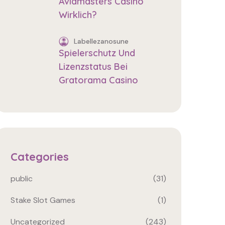
Aviamasters Casino
Wirklich?
Labellezanosune
Spielerschutz Und
Lizenzstatus Bei
Gratorama Casino
Categories
public
(31)
Stake Slot Games
(1)
Uncategorized
(243)