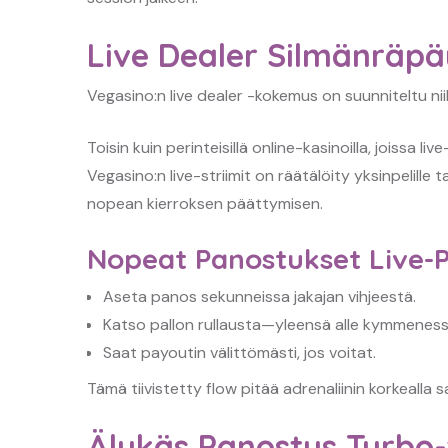
Live Dealer Silmänräp
Vegasino:n live dealer -kokemus on suunniteltu nii
Toisin kuin perinteisillä online-kasinoilla, joissa l
Vegasino:n live-striimit on räätälöity yksinpelille t
nopean kierroksen päättymisen.
Nopeat Panostukset Live-
Aseta panos sekunneissa jakajan vihjeestä.
Katso pallon rullausta—yleensä alle kymmeness
Saat payoutin välittömästi, jos voitat.
Tämä tiivistetty flow pitää adrenaliinin korkealla
Älykäs Panostus Turbo-