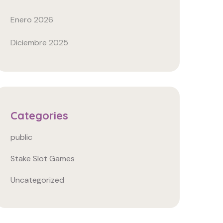
Enero 2026
Diciembre 2025
Categories
public
Stake Slot Games
Uncategorized