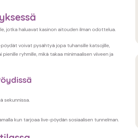
äyksessä
lle, jotka haluavat kasinon aitouden ilman odottelua.
ive-pöydät voivat pysähtyä jopa tuhansille katsojille,
ai pienille ryhmille, mikä takaa minimaalisen viiveen ja
Pöydissä
ä sekunnissa.
 samalla kun tarjoaa live-pöydän sosiaalisen tunnelman.
tilassa