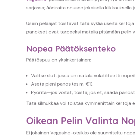
sarjassa; ääniraita nousee jokaisella klikkauksella
Usein pelaajat toistavat tätä sykliä useita kertoj
panokset ovat tarpeeksi matalia pitämään pelin 
Nopea Päätöksenteko
Päätöspuu on yksinkertainen:
Valitse slot, jossa on matala volatiliteetti nopei
Aseta pieni panos (esim. €1).
Pyöritä—jos voitat, toista; jos et, säädä panos
Tätä silmukkaa voi toistaa kymmenittäin kertoja e
Oikean Pelin Valinta N
Ei jokainen Vegasino-otsikko ole suunniteltu nopea