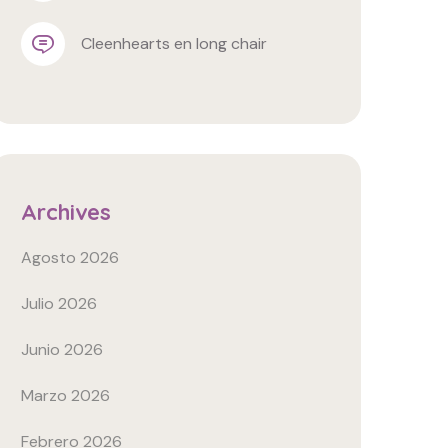
cleenhearts
 en 
long chair
Archives
Agosto 2026
Julio 2026
Junio 2026
Marzo 2026
Febrero 2026