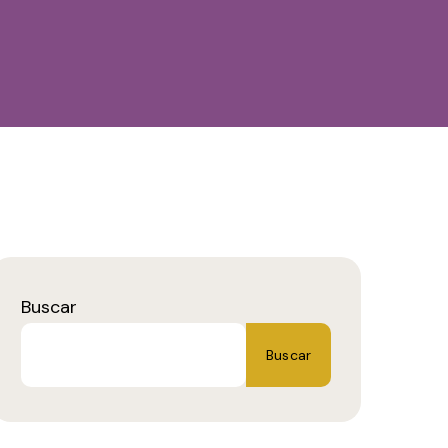
Buscar
Buscar