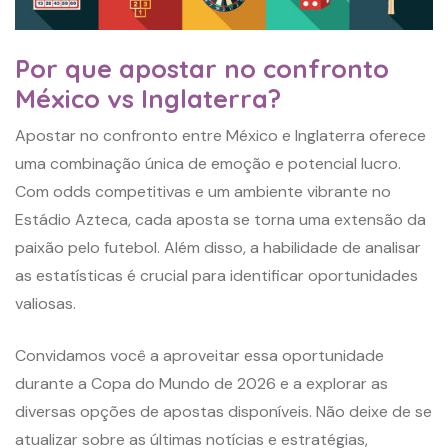
Por que apostar no confronto
México vs Inglaterra?
Apostar no confronto entre México e Inglaterra oferece
uma combinação única de emoção e potencial lucro.
Com odds competitivas e um ambiente vibrante no
Estádio Azteca, cada aposta se torna uma extensão da
paixão pelo futebol. Além disso, a habilidade de analisar
as estatísticas é crucial para identificar oportunidades
valiosas.
Convidamos você a aproveitar essa oportunidade
durante a Copa do Mundo de 2026 e a explorar as
diversas opções de apostas disponíveis. Não deixe de se
atualizar sobre as últimas notícias e estratégias,