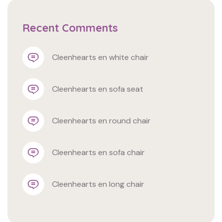
Recent Comments
cleenhearts
 en 
white chair
cleenhearts
 en 
sofa seat
cleenhearts
 en 
round chair
cleenhearts
 en 
sofa chair
cleenhearts
 en 
long chair