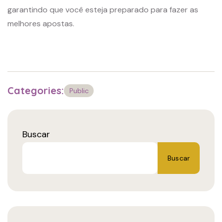
garantindo que você esteja preparado para fazer as
melhores apostas.
Categories:
Public
Buscar
Buscar