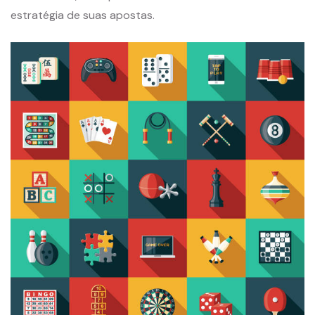
estratégia de suas apostas.