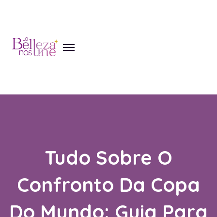
Skip
to
content
Tudo Sobre O
Confronto Da Copa
Do Mundo: Guia Para