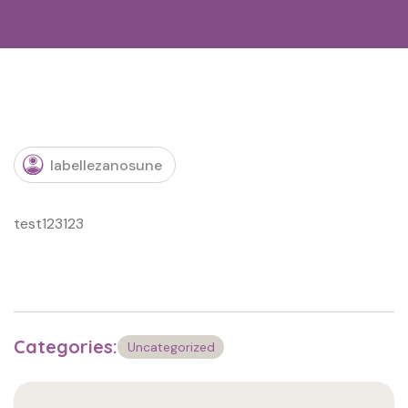
labellezanosune
test123123
Categories:
Uncategorized