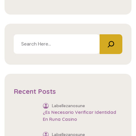
Buscar
Recent Posts
Labellezanosune
¿Es Necesario Verificar Identidad
En Runa Casino
Labellezanosune