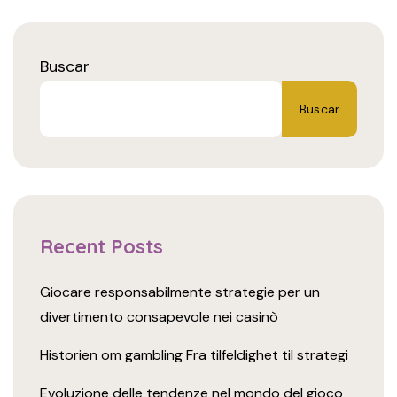
Buscar
Buscar
Recent Posts
Giocare responsabilmente strategie per un
divertimento consapevole nei casinò
Historien om gambling Fra tilfeldighet til strategi
Evoluzione delle tendenze nel mondo del gioco