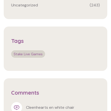
Uncategorized
(243)
Tags
Stake Live Games
Comments
cleenhearts
 en 
white chair