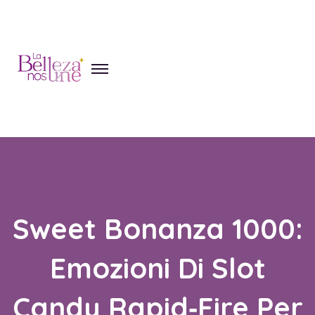
Skip
to
content
Sweet Bonanza 1000:
Emozioni Di Slot
Candy Rapid‑Fire Per