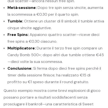
due scatter—ancora nessun free spin.
Metà‑sessione:
Dopo tre spin senza vincite, aumenta
la scommessa a €0.30 per il quarto spin.
Tumble:
Ottiene un cluster di 8 simboli; il tumble attiva
cinque vincite aggiuntive.
Free Spins:
Appaiono quattro scatter—riceve dieci
free spins a €0.30 ciascuno.
Moltiplicatore:
Durante il terzo free spin compare un
Candy Bomb 500×; dopo altri due tumble ottiene €45
—dieci volte la sua scommessa.
Conclusione:
Si ferma dopo dieci free spins perché il
timer della sessione finisce; ha realizzato €15 di
profitto su €1 speso durante il round gratuito.
Questo esempio mostra come brevi esplosioni di gioco
possano portare a risultati soddisfacenti senza
prosciugare il bankroll—una caratteristica di Sweet