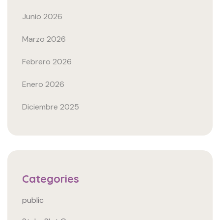
Junio 2026
Marzo 2026
Febrero 2026
Enero 2026
Diciembre 2025
Categories
public