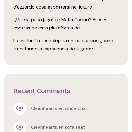
d'azzardo cosa aspettarsi nel futuro
¿Vale la pena jugar en Mafia Casino? Pros y
contras de esta plataforma de
La evolución tecnológica en los casinos ¿cómo
transforma la experiencia del jugador
Recent Comments
cleenhearts
 en 
white chair
cleenhearts
 en 
sofa seat