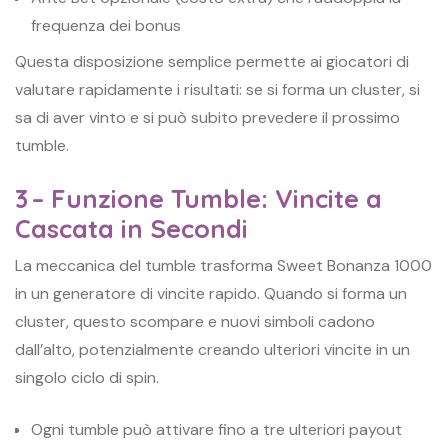
frequenza dei bonus
Questa disposizione semplice permette ai giocatori di
valutare rapidamente i risultati: se si forma un cluster, si
sa di aver vinto e si può subito prevedere il prossimo
tumble.
3 – Funzione Tumble: Vincite a
Cascata in Secondi
La meccanica del tumble trasforma Sweet Bonanza 1000
in un generatore di vincite rapido. Quando si forma un
cluster, questo scompare e nuovi simboli cadono
dall’alto, potenzialmente creando ulteriori vincite in un
singolo ciclo di spin.
Ogni tumble può attivare fino a tre ulteriori payout