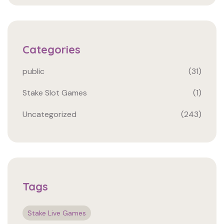
Categories
public
(31)
Stake Slot Games
(1)
Uncategorized
(243)
Tags
Stake Live Games