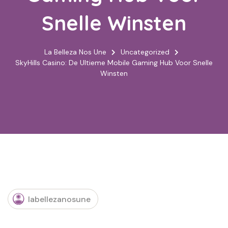
Snelle Winsten
La Belleza Nos Une
Uncategorized
SkyHills Casino: De Ultieme Mobile Gaming Hub Voor Snelle
Winsten
labellezanosune