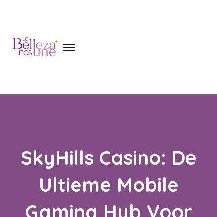
Skip
to
content
SkyHills Casino: De
Ultieme Mobile
Gaming Hub Voor