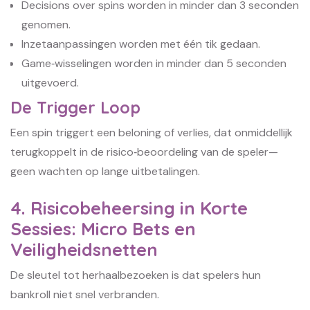
Decisions over spins worden in minder dan 3 seconden
genomen.
Inzetaanpassingen worden met één tik gedaan.
Game‑wisselingen worden in minder dan 5 seconden
uitgevoerd.
De Trigger Loop
Een spin triggert een beloning of verlies, dat onmiddellijk
terugkoppelt in de risico‑beoordeling van de speler—
geen wachten op lange uitbetalingen.
4. Risicobeheersing in Korte
Sessies: Micro Bets en
Veiligheidsnetten
De sleutel tot herhaalbezoeken is dat spelers hun
bankroll niet snel verbranden.