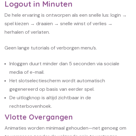
Logout in Minuten
De hele ervaring is ontworpen als een snelle lus: login →
spel kiezen → draaien → snelle winst of verlies →
herhalen of verlaten.
Geen lange tutorials of verborgen menu’s.
Inloggen duurt minder dan 5 seconden via sociale
media of e-mail.
Het slotselectiescherm wordt automatisch
gegenereerd op basis van eerder spel.
De uitlogknop is altijd zichtbaar in de
rechterbovenhoek.
Vlotte Overgangen
Animaties worden minimaal gehouden—net genoeg om