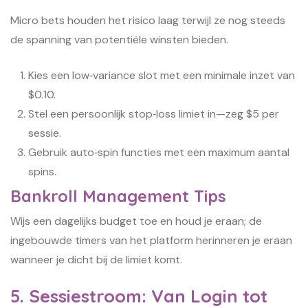
Micro bets houden het risico laag terwijl ze nog steeds
de spanning van potentiële winsten bieden.
Kies een low‑variance slot met een minimale inzet van
$0.10.
Stel een persoonlijk stop‑loss limiet in—zeg $5 per
sessie.
Gebruik auto‑spin functies met een maximum aantal
spins.
Bankroll Management Tips
Wijs een dagelijks budget toe en houd je eraan; de
ingebouwde timers van het platform herinneren je eraan
wanneer je dicht bij de limiet komt.
5. Sessiestroom: Van Login tot