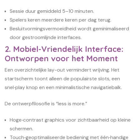
Sessie duur gemiddeld 5–10 minuten.
Spelers keren meerdere keren per dag terug.
Besluitvormingsvermoeidheid wordt geminimaliseerd
door gestroomlijnde interfaces.
2. Mobiel-Vriendelijk Interface:
Ontworpen voor het Moment
Een overzichtelijke lay-out vermindert wrijving. Het
startscherm toont alleen de populairste slots, een
snel‑play knop en een minimalistische navigatiebalk.
De ontwerpfilosofie is “less is more.”
Hoge‑contrast graphics voor zichtbaarheid op kleine
schermen.
Touch‑geoptimaliseerde bediening met één‑handige