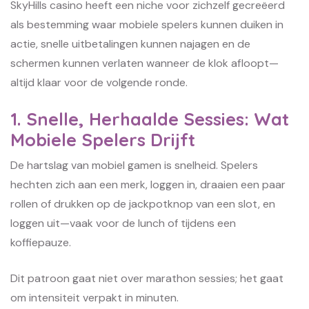
SkyHills casino heeft een niche voor zichzelf gecreëerd
als bestemming waar mobiele spelers kunnen duiken in
actie, snelle uitbetalingen kunnen najagen en de
schermen kunnen verlaten wanneer de klok afloopt—
altijd klaar voor de volgende ronde.
1. Snelle, Herhaalde Sessies: Wat
Mobiele Spelers Drijft
De hartslag van mobiel gamen is snelheid. Spelers
hechten zich aan een merk, loggen in, draaien een paar
rollen of drukken op de jackpotknop van een slot, en
loggen uit—vaak voor de lunch of tijdens een
koffiepauze.
Dit patroon gaat niet over marathon sessies; het gaat
om intensiteit verpakt in minuten.