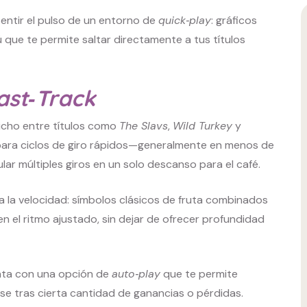
sentir el pulso de un entorno de
quick‑play
: gráficos
 que te permite saltar directamente a tus títulos
ast‑Track
icho entre títulos como
The Slavs
,
Wild Turkey
y
 para ciclos de giro rápidos—generalmente en menos de
 múltiples giros en un solo descanso para el café.
 la velocidad: símbolos clásicos de fruta combinados
n el ritmo ajustado, sin dejar de ofrecer profundidad
enta con una opción de
auto‑play
que te permite
e tras cierta cantidad de ganancias o pérdidas.