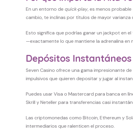
En un entorno de
quick‑play
, es menos probable 
cambio, te inclinas por títulos de mayor varianz
Esto significa que podrías ganar un jackpot en e
—exactamente lo que mantiene la adrenalina en 
Depósitos Instantáneos
Seven Casino ofrece una gama impresionante de 
impulsivos que quieren depositar y jugar al instan
Puedes usar Visa o Mastercard para banca en lín
Skrill y Neteller para transferencias casi instantá
Las criptomonedas como Bitcoin, Ethereum y Sol
intermediarios que ralenticen el proceso.