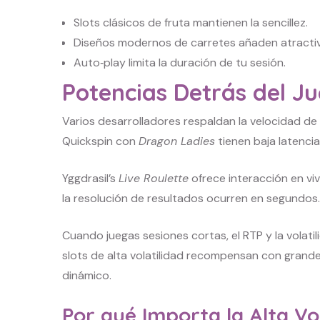
Slots clásicos de fruta mantienen la sencillez.
Diseños modernos de carretes añaden atractivo
Auto‑play limita la duración de tu sesión.
Potencias Detrás del J
Varios desarrolladores respaldan la velocidad de 
Quickspin con
Dragon Ladies
tienen baja latencia
Yggdrasil’s
Live Roulette
ofrece interacción en vi
la resolución de resultados ocurren en segundos.
Cuando juegas sesiones cortas, el RTP y la volati
slots de alta volatilidad recompensan con grand
dinámico.
Por qué Importa la Alta Vo