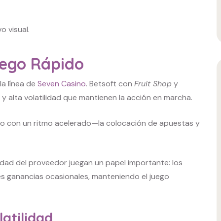
 visual.
uego Rápido
la línea de
Seven Casino
. Betsoft con
Fruit Shop
y
 y alta volatilidad que mantienen la acción en marcha.
vo con un ritmo acelerado—la colocación de apuestas y
lidad del proveedor juegan un papel importante: los
es ganancias ocasionales, manteniendo el juego
latilidad