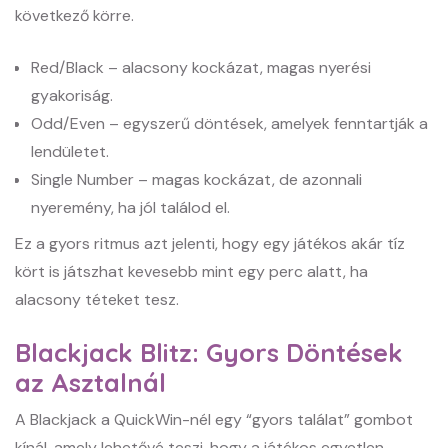
következő körre.
Red/Black – alacsony kockázat, magas nyerési
gyakoriság.
Odd/Even – egyszerű döntések, amelyek fenntartják a
lendületet.
Single Number – magas kockázat, de azonnali
nyeremény, ha jól találod el.
Ez a gyors ritmus azt jelenti, hogy egy játékos akár tíz
kört is játszhat kevesebb mint egy perc alatt, ha
alacsony téteket tesz.
Blackjack Blitz: Gyors Döntések
az Asztalnál
A Blackjack a QuickWin-nél egy “gyors találat” gombot
kínál, amely lehetővé teszi, hogy a játékos egyetlen