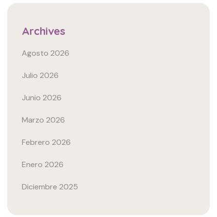
Archives
Agosto 2026
Julio 2026
Junio 2026
Marzo 2026
Febrero 2026
Enero 2026
Diciembre 2025