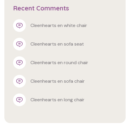
Recent Comments
cleenhearts
 en 
white chair
cleenhearts
 en 
sofa seat
cleenhearts
 en 
round chair
cleenhearts
 en 
sofa chair
cleenhearts
 en 
long chair