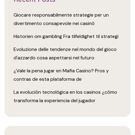
Giocare responsabilmente strategie per un
divertimento consapevole nei casinò
Historien om gambling Fra tilfeldighet til strategi
Evoluzione delle tendenze nel mondo del gioco
d'azzardo cosa aspettarsi nel futuro
¿Vale la pena jugar en Mafia Casino? Pros y
contras de esta plataforma de
La evolución tecnológica en los casinos ¿cómo
transforma la experiencia del jugador