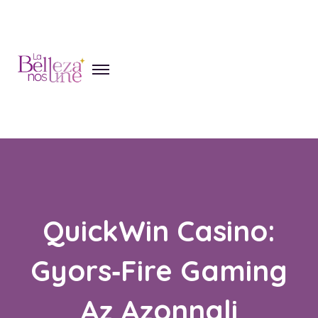
Skip
to
content
QuickWin Casino:
Gyors‑Fire Gaming
Az Azonnali