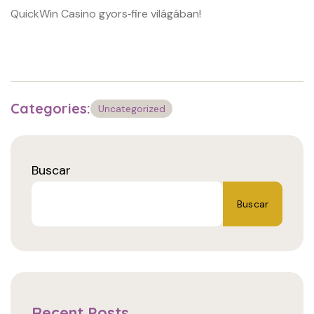
QuickWin Casino gyors‑fire világában!
Categories:
Uncategorized
Buscar
Buscar
Recent Posts