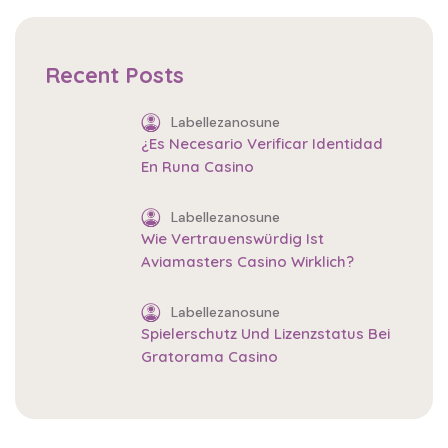
Recent Posts
Labellezanosune
¿Es Necesario Verificar Identidad
En Runa Casino
Labellezanosune
Wie Vertrauenswürdig Ist
Aviamasters Casino Wirklich?
Labellezanosune
Spielerschutz Und Lizenzstatus Bei
Gratorama Casino