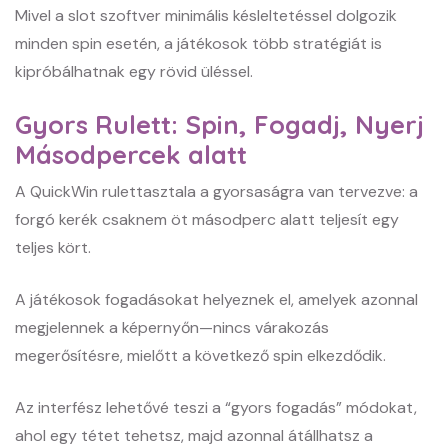
Mivel a slot szoftver minimális késleltetéssel dolgozik
minden spin esetén, a játékosok több stratégiát is
kipróbálhatnak egy rövid üléssel.
Gyors Rulett: Spin, Fogadj, Nyerj
Másodpercek alatt
A QuickWin rulettasztala a gyorsaságra van tervezve: a
forgó kerék csaknem öt másodperc alatt teljesít egy
teljes kört.
A játékosok fogadásokat helyeznek el, amelyek azonnal
megjelennek a képernyőn—nincs várakozás
megerősítésre, mielőtt a következő spin elkezdődik.
Az interfész lehetővé teszi a “gyors fogadás” módokat,
ahol egy tétet tehetsz, majd azonnal átállhatsz a