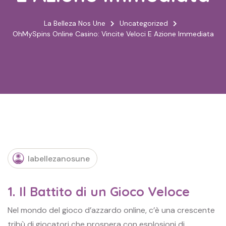
La Belleza Nos Une
Uncategorized
OhMySpins Online Casino: Vincite Veloci E Azione Immediata
labellezanosune
1. Il Battito di un Gioco Veloce
Nel mondo del gioco d’azzardo online, c’è una crescente
tribù di giocatori che prospera con esplosioni di