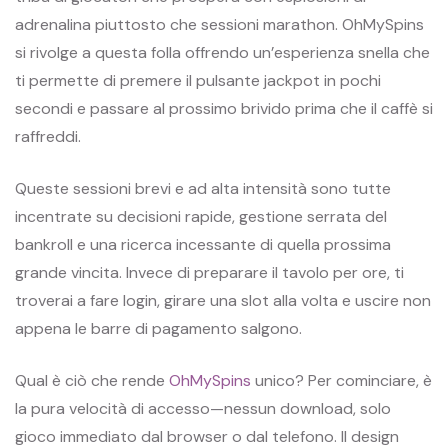
adrenalina piuttosto che sessioni marathon. OhMySpins
si rivolge a questa folla offrendo un’esperienza snella che
ti permette di premere il pulsante jackpot in pochi
secondi e passare al prossimo brivido prima che il caffè si
raffreddi.
Queste sessioni brevi e ad alta intensità sono tutte
incentrate su decisioni rapide, gestione serrata del
bankroll e una ricerca incessante di quella prossima
grande vincita. Invece di preparare il tavolo per ore, ti
troverai a fare login, girare una slot alla volta e uscire non
appena le barre di pagamento salgono.
Qual è ciò che rende
OhMySpins
unico? Per cominciare, è
la pura velocità di accesso—nessun download, solo
gioco immediato dal browser o dal telefono. Il design