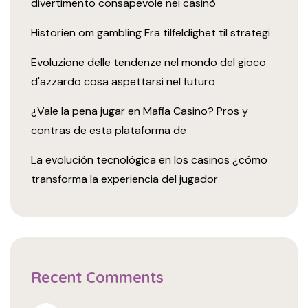
divertimento consapevole nei casinò
Historien om gambling Fra tilfeldighet til strategi
Evoluzione delle tendenze nel mondo del gioco
d'azzardo cosa aspettarsi nel futuro
¿Vale la pena jugar en Mafia Casino? Pros y
contras de esta plataforma de
La evolución tecnológica en los casinos ¿cómo
transforma la experiencia del jugador
Recent Comments