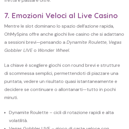
fretta e passare oltre.
7. Emozioni Veloci al Live Casino
Mentre le slot dominano lo spazio dell’azione rapida,
OhMySpins offre anche giochi live casino che si adattano
a sessioni brevi—pensando a
Dynamite Roulette
,
Vegas
Gobbler LIVE
o
Wonder Wheel
.
La chiave è scegliere giochi con round brevi e strutture
di scommessa semplici, permettendoti di piazzare una
puntata, vedere un risultato quasi istantaneamente e
decidere se continuare o allontanarti—tutto in pochi
minuti.
Dynamite Roulette – cicli di rotazione rapidi e alta
volatilità.
Vegas Gobbler LIVE – gioco di carte veloce con