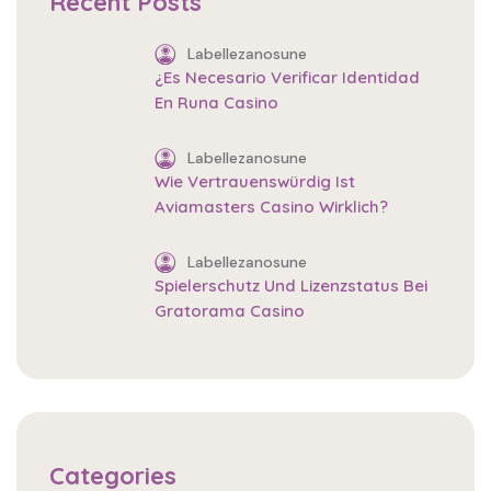
Recent Posts
Labellezanosune
¿Es Necesario Verificar Identidad
En Runa Casino
Labellezanosune
Wie Vertrauenswürdig Ist
Aviamasters Casino Wirklich?
Labellezanosune
Spielerschutz Und Lizenzstatus Bei
Gratorama Casino
Categories