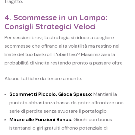
tragitto.
4. Scommesse in un Lampo:
Consigli Strategici Veloci
Per sessioni brevi, la strategia si riduce a scegliere
scommesse che offrano alta volatilità ma restino nel
limite del tuo bankroll. L’obiettivo? Massimizzare la
probabilità di vincita restando pronto a passare oltre.
Alcune tattiche da tenere a mente:
Scommetti Piccolo, Gioca Spesso:
Mantieni la
puntata abbastanza bassa da poter affrontare una
serie di perdite senza svuotare il portafoglio.
Mirare alle Funzioni Bonus:
Giochi con bonus
istantanei o giri gratuiti offrono potenziale di