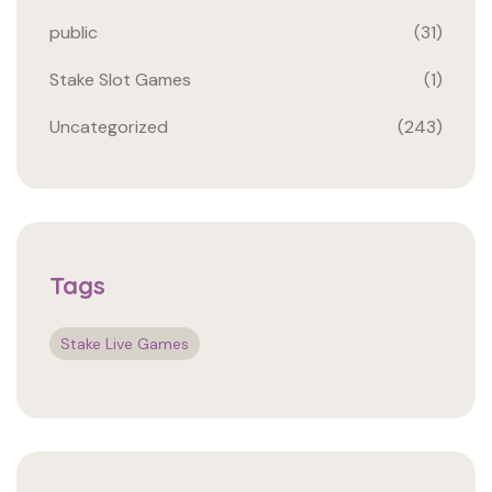
public
(31)
Stake Slot Games
(1)
Uncategorized
(243)
Tags
Stake Live Games