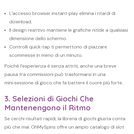
L’accesso browser instant‑play elimina i ritardi di
download.
Il design reattivo mantiene le grafiche nitide a qualsiasi
dimensione dello schermo.
Controlli quick‑tap ti permettono di piazzare
scommesse in meno di un minuto.
Poiché l’esperienza è senza attriti, anche una breve
pausa tra commissioni può trasformarsi in una
mini‑sessione di gioco che fa battere il cuore più forte.
3. Selezioni di Giochi Che
Mantenengono il Ritmo
Se cerchi risultati rapidi, la libreria di giochi giusta conta
più che mai. OhMySpins offre un ampio catalogo di slot