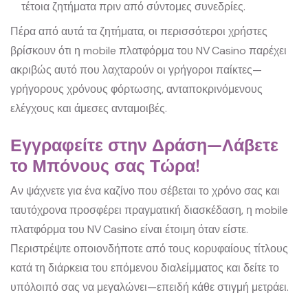
τέτοια ζητήματα πριν από σύντομες συνεδρίες.
Πέρα από αυτά τα ζητήματα, οι περισσότεροι χρήστες
βρίσκουν ότι η mobile πλατφόρμα του NV Casino παρέχει
ακριβώς αυτό που λαχταρούν οι γρήγοροι παίκτες—
γρήγορους χρόνους φόρτωσης, ανταποκρινόμενους
ελέγχους και άμεσες ανταμοιβές.
Εγγραφείτε στην Δράση—Λάβετε
το Μπόνους σας Τώρα!
Αν ψάχνετε για ένα καζίνο που σέβεται το χρόνο σας και
ταυτόχρονα προσφέρει πραγματική διασκέδαση, η mobile
πλατφόρμα του NV Casino είναι έτοιμη όταν είστε.
Περιστρέψτε οποιονδήποτε από τους κορυφαίους τίτλους
κατά τη διάρκεια του επόμενου διαλείμματος και δείτε το
υπόλοιπό σας να μεγαλώνει—επειδή κάθε στιγμή μετράει.