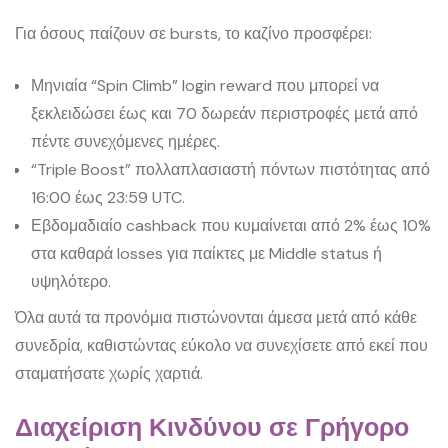
Για όσους παίζουν σε bursts, το καζίνο προσφέρει:
Μηνιαία “Spin Climb” login reward που μπορεί να
ξεκλειδώσει έως και 70 δωρεάν περιστροφές μετά από
πέντε συνεχόμενες ημέρες.
“Triple Boost” πολλαπλασιαστή πόντων πιστότητας από
16:00 έως 23:59 UTC.
Εβδομαδιαίο cashback που κυμαίνεται από 2% έως 10%
στα καθαρά losses για παίκτες με Middle status ή
υψηλότερο.
Όλα αυτά τα προνόμια πιστώνονται άμεσα μετά από κάθε
συνεδρία, καθιστώντας εύκολο να συνεχίσετε από εκεί που
σταματήσατε χωρίς χαρτιά.
Διαχείριση Κινδύνου σε Γρήγορο