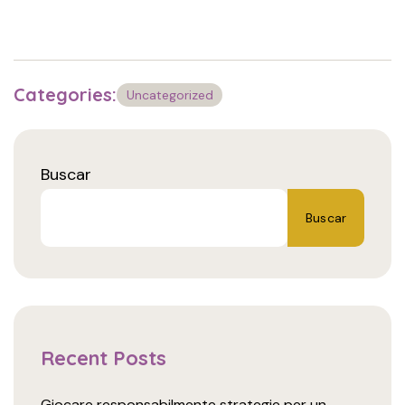
Categories:
Uncategorized
Buscar
Buscar
Recent Posts
Giocare responsabilmente strategie per un