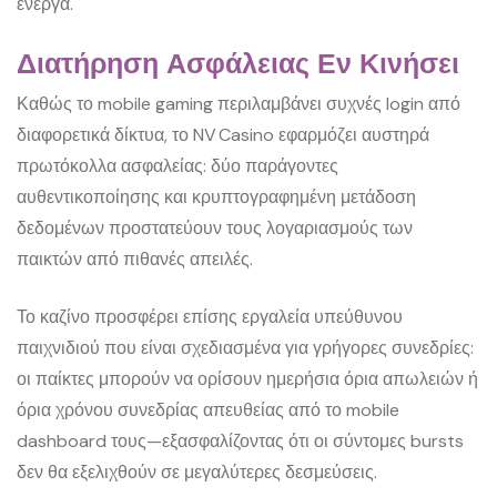
ενεργά.
Διατήρηση Ασφάλειας Εν Κινήσει
Καθώς το mobile gaming περιλαμβάνει συχνές login από
διαφορετικά δίκτυα, το NV Casino εφαρμόζει αυστηρά
πρωτόκολλα ασφαλείας: δύο παράγοντες
αυθεντικοποίησης και κρυπτογραφημένη μετάδοση
δεδομένων προστατεύουν τους λογαριασμούς των
παικτών από πιθανές απειλές.
Το καζίνο προσφέρει επίσης εργαλεία υπεύθυνου
παιχνιδιού που είναι σχεδιασμένα για γρήγορες συνεδρίες:
οι παίκτες μπορούν να ορίσουν ημερήσια όρια απωλειών ή
όρια χρόνου συνεδρίας απευθείας από το mobile
dashboard τους—εξασφαλίζοντας ότι οι σύντομες bursts
δεν θα εξελιχθούν σε μεγαλύτερες δεσμεύσεις.