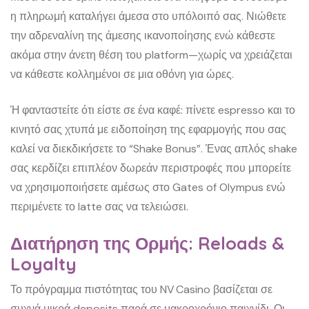
η πληρωμή καταλήγει άμεσα στο υπόλοιπό σας. Νιώθετε
την αδρεναλίνη της άμεσης ικανοποίησης ενώ κάθεστε
ακόμα στην άνετη θέση του platform—χωρίς να χρειάζεται
να κάθεστε κολλημένοι σε μια οθόνη για ώρες.
Ή φανταστείτε ότι είστε σε ένα καφέ: πίνετε espresso και το
κινητό σας χτυπά με ειδοποίηση της εφαρμογής που σας
καλεί να διεκδικήσετε το “Shake Bonus”. Ένας απλός shake
σας κερδίζει επιπλέον δωρεάν περιστροφές που μπορείτε
να χρησιμοποιήσετε αμέσως στο Gates of Olympus ενώ
περιμένετε το latte σας να τελειώσει.
Διατήρηση της Ορμής: Reloads &
Loyalty
Το πρόγραμμα πιστότητας του NV Casino βασίζεται σε
συχνά μικρά deposits παρά σε μακροχρόνιο παιχνίδι. Οι