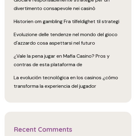
divertimento consapevole nei casinò
Historien om gambling Fra tilfeldighet til strategi
Evoluzione delle tendenze nel mondo del gioco
d'azzardo cosa aspettarsi nel futuro
¿Vale la pena jugar en Mafia Casino? Pros y
contras de esta plataforma de
La evolución tecnológica en los casinos ¿cómo
transforma la experiencia del jugador
Recent Comments