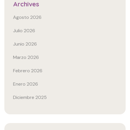
Archives
Agosto 2026
Julio 2026
Junio 2026
Marzo 2026
Febrero 2026
Enero 2026
Diciembre 2025