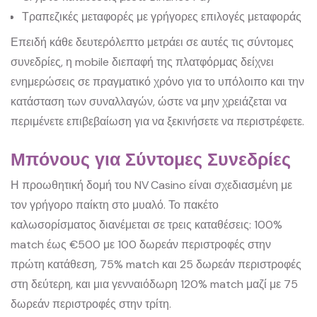
Τραπεζικές μεταφορές με γρήγορες επιλογές μεταφοράς
Επειδή κάθε δευτερόλεπτο μετράει σε αυτές τις σύντομες
συνεδρίες, η mobile διεπαφή της πλατφόρμας δείχνει
ενημερώσεις σε πραγματικό χρόνο για το υπόλοιπο και την
κατάσταση των συναλλαγών, ώστε να μην χρειάζεται να
περιμένετε επιβεβαίωση για να ξεκινήσετε να περιστρέφετε.
Μπόνους για Σύντομες Συνεδρίες
Η προωθητική δομή του NV Casino είναι σχεδιασμένη με
τον γρήγορο παίκτη στο μυαλό. Το πακέτο
καλωσορίσματος διανέμεται σε τρεις καταθέσεις: 100%
match έως €500 με 100 δωρεάν περιστροφές στην
πρώτη κατάθεση, 75% match και 25 δωρεάν περιστροφές
στη δεύτερη, και μια γενναιόδωρη 120% match μαζί με 75
δωρεάν περιστροφές στην τρίτη.