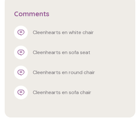
Comments
cleenhearts
 en 
white chair
cleenhearts
 en 
sofa seat
cleenhearts
 en 
round chair
cleenhearts
 en 
sofa chair