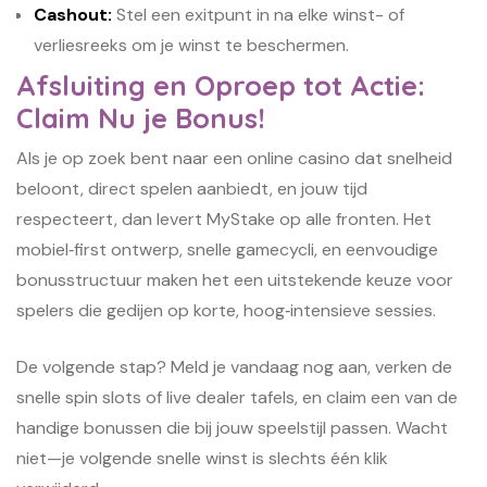
Cashout:
Stel een exitpunt in na elke winst- of
verliesreeks om je winst te beschermen.
Afsluiting en Oproep tot Actie:
Claim Nu je Bonus!
Als je op zoek bent naar een online casino dat snelheid
beloont, direct spelen aanbiedt, en jouw tijd
respecteert, dan levert MyStake op alle fronten. Het
mobiel‑first ontwerp, snelle gamecycli, en eenvoudige
bonusstructuur maken het een uitstekende keuze voor
spelers die gedijen op korte, hoog‑intensieve sessies.
De volgende stap? Meld je vandaag nog aan, verken de
snelle spin slots of live dealer tafels, en claim een van de
handige bonussen die bij jouw speelstijl passen. Wacht
niet—je volgende snelle winst is slechts één klik