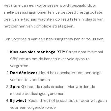
Het ritme van een korte sessie wordt bepaald door
snelle beslissingsmomenten. Je besteedt het grootste
deel van je tijd aan wachten op resultaten in plaats van
het plannen van complexe strategieën.
Een voorbeeld van een beslissingsflow kan er zo uitzien:
Kies een slot met hoge RTP:
Streef naar minimaal
95% return om de kansen over vele spins te
vergroten.
Doe één inzet:
Houd het consistent om onnodige
variatie te voorkomen.
Spin:
Kijk hoe de reels draaien—hier worden de
meeste beslissingen genomen.
Bij winst:
Beslis direct of je cashout of door wilt gaan
voor een volgende ronde.