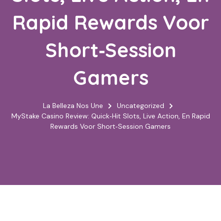
Rapid Rewards Voor
Short‑Session
Gamers
La Belleza Nos Une
Uncategorized
MyStake Casino Review: Quick‑Hit Slots, Live Action, En Rapid
Rewards Voor Short‑Session Gamers