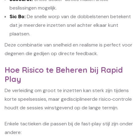
beslissingen mogelijk.
Sic Bo:
De snelle worp van de dobbelstenen betekent
dat je meerdere inzetten snel achter elkaar kunt
plaatsen.
Deze combinatie van snelheid en realisme is perfect voor
degenen die gedijen op directe feedback.
Hoe Risico te Beheren bij Rapid
Play
De verleiding om groot te inzetten kan sterk zijn tijdens
korte speelsessies, maar gedisciplineerde risico‑controle
houdt de sessies winstgevend op de lange termijn.
Enkele tactieken die passen bij de fast‑play stijl zijn onder
andere: