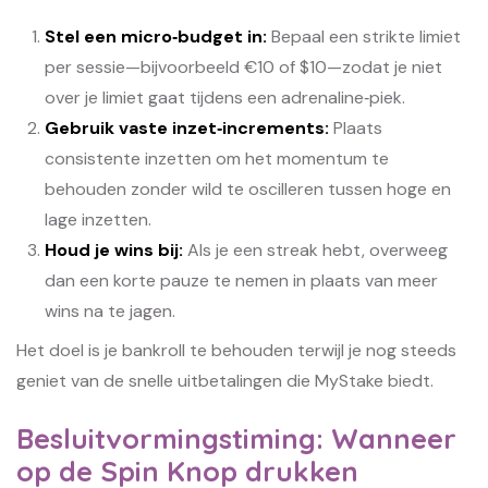
Stel een micro‑budget in:
Bepaal een strikte limiet
per sessie—bijvoorbeeld €10 of $10—zodat je niet
over je limiet gaat tijdens een adrenaline‑piek.
Gebruik vaste inzet‑increments:
Plaats
consistente inzetten om het momentum te
behouden zonder wild te oscilleren tussen hoge en
lage inzetten.
Houd je wins bij:
Als je een streak hebt, overweeg
dan een korte pauze te nemen in plaats van meer
wins na te jagen.
Het doel is je bankroll te behouden terwijl je nog steeds
geniet van de snelle uitbetalingen die MyStake biedt.
Besluitvormingstiming: Wanneer
op de Spin Knop drukken