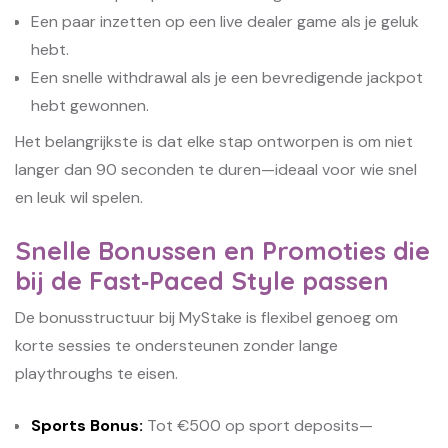
Een paar inzetten op een live dealer game als je geluk
hebt.
Een snelle withdrawal als je een bevredigende jackpot
hebt gewonnen.
Het belangrijkste is dat elke stap ontworpen is om niet
langer dan 90 seconden te duren—ideaal voor wie snel
en leuk wil spelen.
Snelle Bonussen en Promoties die
bij de Fast‑Paced Style passen
De bonusstructuur bij MyStake is flexibel genoeg om
korte sessies te ondersteunen zonder lange
playthroughs te eisen.
Sports Bonus:
Tot €500 op sport deposits—