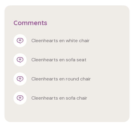
Comments
cleenhearts
 en 
white chair
cleenhearts
 en 
sofa seat
cleenhearts
 en 
round chair
cleenhearts
 en 
sofa chair