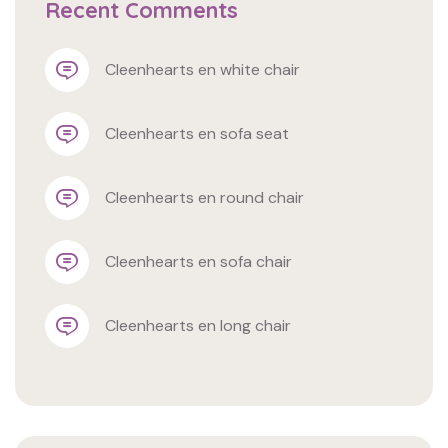
Recent Comments
cleenhearts
 en 
white chair
cleenhearts
 en 
sofa seat
cleenhearts
 en 
round chair
cleenhearts
 en 
sofa chair
cleenhearts
 en 
long chair