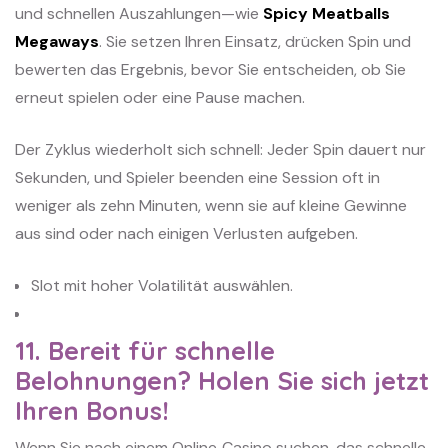
und schnellen Auszahlungen—wie
Spicy Meatballs
Megaways
. Sie setzen Ihren Einsatz, drücken Spin und
bewerten das Ergebnis, bevor Sie entscheiden, ob Sie
erneut spielen oder eine Pause machen.
Der Zyklus wiederholt sich schnell: Jeder Spin dauert nur
Sekunden, und Spieler beenden eine Session oft in
weniger als zehn Minuten, wenn sie auf kleine Gewinne
aus sind oder nach einigen Verlusten aufgeben.
Slot mit hoher Volatilität auswählen.
11. Bereit für schnelle
Belohnungen? Holen Sie sich jetzt
Ihren Bonus!
Wenn Sie nach einem Online‑Casino suchen, das schnelle