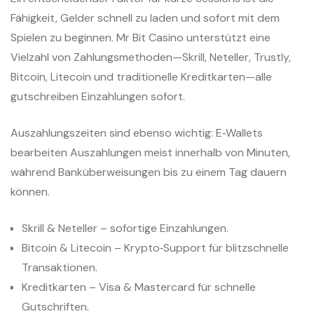
Fähigkeit, Gelder schnell zu laden und sofort mit dem
Spielen zu beginnen. Mr Bit Casino unterstützt eine
Vielzahl von Zahlungsmethoden—Skrill, Neteller, Trustly,
Bitcoin, Litecoin und traditionelle Kreditkarten—alle
gutschreiben Einzahlungen sofort.
Auszahlungszeiten sind ebenso wichtig: E‑Wallets
bearbeiten Auszahlungen meist innerhalb von Minuten,
während Banküberweisungen bis zu einem Tag dauern
können.
Skrill & Neteller – sofortige Einzahlungen.
Bitcoin & Litecoin – Krypto‑Support für blitzschnelle
Transaktionen.
Kreditkarten – Visa & Mastercard für schnelle
Gutschriften.