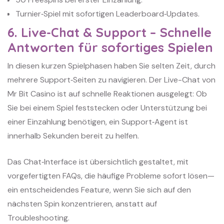
Turnier‑Spiel mit sofortigen Leaderboard‑Updates.
6. Live-Chat & Support – Schnelle
Antworten für sofortiges Spielen
In diesen kurzen Spielphasen haben Sie selten Zeit, durch
mehrere Support‑Seiten zu navigieren. Der Live-Chat von
Mr Bit Casino ist auf schnelle Reaktionen ausgelegt: Ob
Sie bei einem Spiel feststecken oder Unterstützung bei
einer Einzahlung benötigen, ein Support‑Agent ist
innerhalb Sekunden bereit zu helfen.
Das Chat‑Interface ist übersichtlich gestaltet, mit
vorgefertigten FAQs, die häufige Probleme sofort lösen—
ein entscheidendes Feature, wenn Sie sich auf den
nächsten Spin konzentrieren, anstatt auf
Troubleshooting.