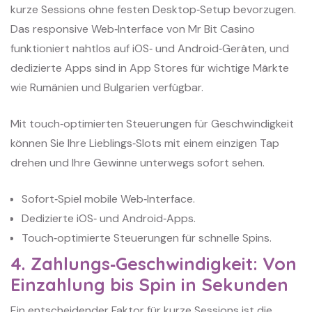
kurze Sessions ohne festen Desktop‑Setup bevorzugen.
Das responsive Web‑Interface von Mr Bit Casino
funktioniert nahtlos auf iOS‑ und Android‑Geräten, und
dedizierte Apps sind in App Stores für wichtige Märkte
wie Rumänien und Bulgarien verfügbar.
Mit touch‑optimierten Steuerungen für Geschwindigkeit
können Sie Ihre Lieblings‑Slots mit einem einzigen Tap
drehen und Ihre Gewinne unterwegs sofort sehen.
Sofort‑Spiel mobile Web‑Interface.
Dedizierte iOS‑ und Android‑Apps.
Touch‑optimierte Steuerungen für schnelle Spins.
4. Zahlungs‑Geschwindigkeit: Von
Einzahlung bis Spin in Sekunden
Ein entscheidender Faktor für kurze Sessions ist die