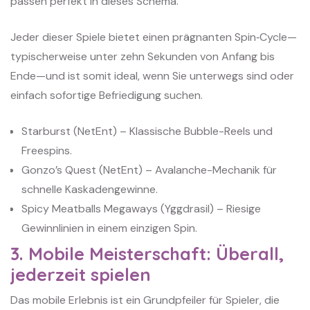
passen perfekt in dieses Schema.
Jeder dieser Spiele bietet einen prägnanten Spin‑Cycle—
typischerweise unter zehn Sekunden von Anfang bis
Ende—und ist somit ideal, wenn Sie unterwegs sind oder
einfach sofortige Befriedigung suchen.
Starburst (NetEnt) – Klassische Bubble-Reels und
Freespins.
Gonzo’s Quest (NetEnt) – Avalanche-Mechanik für
schnelle Kaskadengewinne.
Spicy Meatballs Megaways (Yggdrasil) – Riesige
Gewinnlinien in einem einzigen Spin.
3. Mobile Meisterschaft: Überall,
jederzeit spielen
Das mobile Erlebnis ist ein Grundpfeiler für Spieler, die