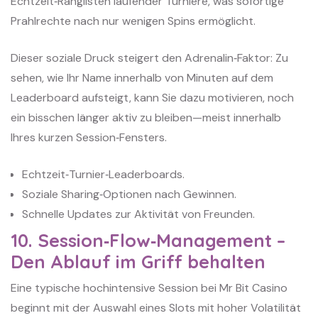
Echtzeit‑Ranglisten laufender Turniere, was sofortige
Prahlrechte nach nur wenigen Spins ermöglicht.
Dieser soziale Druck steigert den Adrenalin‑Faktor: Zu
sehen, wie Ihr Name innerhalb von Minuten auf dem
Leaderboard aufsteigt, kann Sie dazu motivieren, noch
ein bisschen länger aktiv zu bleiben—meist innerhalb
Ihres kurzen Session‑Fensters.
Echtzeit‑Turnier‑Leaderboards.
Soziale Sharing‑Optionen nach Gewinnen.
Schnelle Updates zur Aktivität von Freunden.
10. Session‑Flow‑Management –
Den Ablauf im Griff behalten
Eine typische hochintensive Session bei Mr Bit Casino
beginnt mit der Auswahl eines Slots mit hoher Volatilität