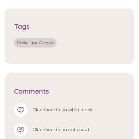
Tags
Stake Live Games
Comments
cleenhearts
 en 
white chair
cleenhearts
 en 
sofa seat