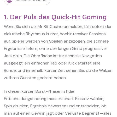
1. Der Puls des Quick‑Hit Gaming
Wenn Sie sich bei Mr Bit Casino anmelden, fällt sofort der
elektrische Rhythmus kurzer, hochintensiver Sessions
auf. Spieler werden von Spielen angezogen, die schnelle
Ergebnisse liefern, ohne den langen Grind progressiver
Jackpots. Die Oberfläche ist für schnelle Navigation
ausgelegt; ein einfacher Tap oder Klick startet eine
Runde, und innerhalb kurzer Zeit sehen Sie, ob die Walzen
zu Ihren Gunsten gedreht haben.
In diesen kurzen Burst-Phasen ist die
Entscheidungsfindung messerscharf: Einsatz wählen,
Spin drücken, Ergebnis bewerten und entscheiden, ob
man auf einen Gewinn jagt oder Verluste begrenzt—alles