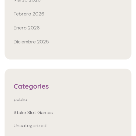
Febrero 2026
Enero 2026
Diciembre 2025
Categories
public
Stake Slot Games
Uncategorized