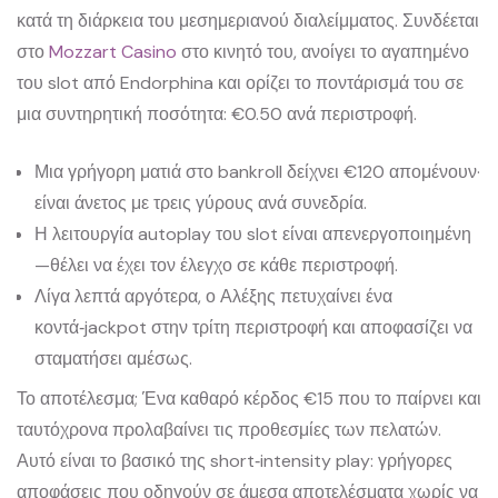
κατά τη διάρκεια του μεσημεριανού διαλείμματος. Συνδέεται
στο
Mozzart Casino
στο κινητό του, ανοίγει το αγαπημένο
του slot από Endorphina και ορίζει το ποντάρισμά του σε
μια συντηρητική ποσότητα: €0.50 ανά περιστροφή.
Μια γρήγορη ματιά στο bankroll δείχνει €120 απομένουν·
είναι άνετος με τρεις γύρους ανά συνεδρία.
Η λειτουργία autoplay του slot είναι απενεργοποιημένη
—θέλει να έχει τον έλεγχο σε κάθε περιστροφή.
Λίγα λεπτά αργότερα, ο Αλέξης πετυχαίνει ένα
κοντά‑jackpot στην τρίτη περιστροφή και αποφασίζει να
σταματήσει αμέσως.
Το αποτέλεσμα; Ένα καθαρό κέρδος €15 που το παίρνει και
ταυτόχρονα προλαβαίνει τις προθεσμίες των πελατών.
Αυτό είναι το βασικό της short‑intensity play: γρήγορες
αποφάσεις που οδηγούν σε άμεσα αποτελέσματα χωρίς να