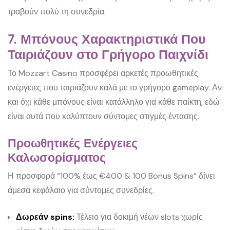
τραβούν πολύ τη συνεδρία.
7. Μπόνους Χαρακτηριστικά Που
Ταιριάζουν στο Γρήγορο Παιχνίδι
Το Mozzart Casino προσφέρει αρκετές προωθητικές
ενέργειες που ταιριάζουν καλά με το γρήγορο gameplay. Αν
και όχι κάθε μπόνους είναι κατάλληλο για κάθε παίκτη, εδώ
είναι αυτά που καλύπτουν σύντομες στιγμές έντασης.
Προωθητικές Ενέργειες
Καλωσορίσματος
Η προσφορά “100% έως €400 & 100 Bonus Spins” δίνει
άμεσα κεφάλαιο για σύντομες συνεδρίες.
Δωρεάν spins:
Τέλειο για δοκιμή νέων slots χωρίς