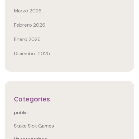
Marzo 2026
Febrero 2026
Enero 2026
Diciembre 2025
Categories
public
Stake Slot Games