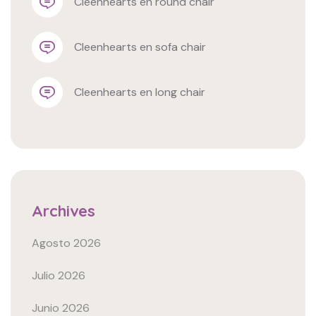
cleenhearts
 en 
round chair
cleenhearts
 en 
sofa chair
cleenhearts
 en 
long chair
Archives
Agosto 2026
Julio 2026
Junio 2026