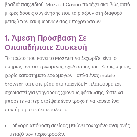
βραδιά παιχνιδιού. Mozzart Casino παρέχει ακριβώς αυτό:
μικρές δόσεις συγκίνησης που ταιριάζουν στη διαφορά
μεταξύ των καθημερινών σας υποχρεώσεων.
1. Άμεση Πρόσβαση Σε
Οποιαδήποτε Συσκευή
Το πρώτο που κάνει το Mozzart να ξεχωρίζει είναι ο
πλήρως ανταποκρινόμενος σχεδιασμός του. Χωρίς λήψεις,
χωρίς καταστήματα εφαρμογών—απλά ένας mobile
browser και είστε μέσα στο παιχνίδι. Η πλατφόρμα έχει
σχεδιαστεί για γρήγορους χρόνους φόρτωσης, ώστε να
μπορείτε να περιστρέψετε έναν τροχό ή να κάνετε ένα
ποντάρισμα σε δευτερόλεπτα.
Γρήγορη απόδοση σελίδας μειώνει τον χρόνο αναμονής
μεταξύ των περιστροφών.