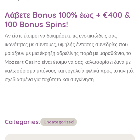
Λάβετε Bonus 100% έως + €400 &
100 Bonus Spins!
Αν είστε έτοιμοι να δοκιμάσετε τις ενστικτώδεις σας
ικανότητες με σύντομες, υψηλής έντασης συνεδρίες που
μοιάζουν με μια έκρηξη αδρελίνης παρά με μαραθώνιο, το
Mozzart Casino είναι έτοιμο να σας καλωσορίσει ξανά με
καλωσόρισμα μπόνους και εργαλεία φιλικά προς το κινητό,
σχεδιασμένα για ταχύτητα και συγκίνηση.
Categories:
Uncategorized