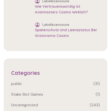
Labellezanosune
Wie Vertrauenswürdig Ist
Aviamasters Casino Wirklich?
Labellezanosune
Spielerschutz Und Lizenzstatus Bei
Gratorama Casino
Categories
public
(31)
Stake Slot Games
(1)
Uncategorized
(243)