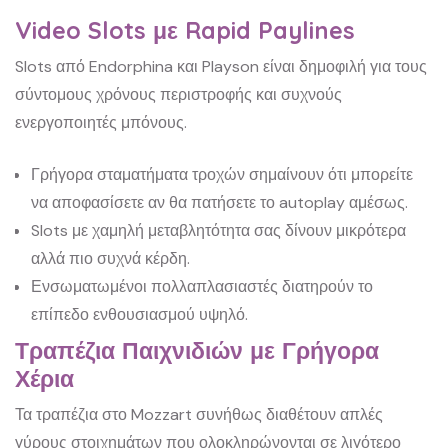
Video Slots με Rapid Paylines
Slots από Endorphina και Playson είναι δημοφιλή για τους
σύντομους χρόνους περιστροφής και συχνούς
ενεργοποιητές μπόνους.
Γρήγορα σταματήματα τροχών σημαίνουν ότι μπορείτε
να αποφασίσετε αν θα πατήσετε το autoplay αμέσως.
Slots με χαμηλή μεταβλητότητα σας δίνουν μικρότερα
αλλά πιο συχνά κέρδη.
Ενσωματωμένοι πολλαπλασιαστές διατηρούν το
επίπεδο ενθουσιασμού υψηλό.
Τραπέζια Παιχνιδιών με Γρήγορα
Χέρια
Τα τραπέζια στο Mozzart συνήθως διαθέτουν απλές
γύρους στοιχημάτων που ολοκληρώνονται σε λιγότερο