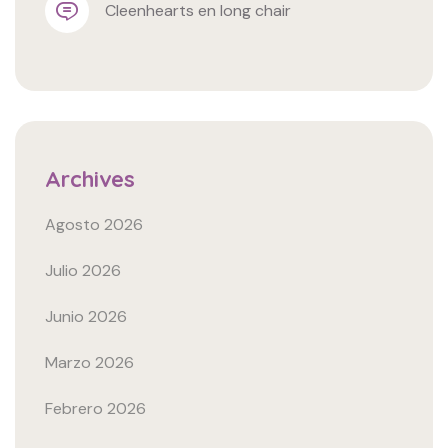
cleenhearts
 en 
long chair
Archives
Agosto 2026
Julio 2026
Junio 2026
Marzo 2026
Febrero 2026