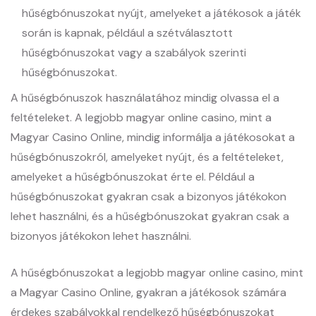
hűségbónuszokat nyújt, amelyeket a játékosok a játék
során is kapnak, például a szétválasztott
hűségbónuszokat vagy a szabályok szerinti
hűségbónuszokat.
A hűségbónuszok használatához mindig olvassa el a
feltételeket. A legjobb magyar online casino, mint a
Magyar Casino Online, mindig informálja a játékosokat a
hűségbónuszokról, amelyeket nyújt, és a feltételeket,
amelyeket a hűségbónuszokat érte el. Például a
hűségbónuszokat gyakran csak a bizonyos játékokon
lehet használni, és a hűségbónuszokat gyakran csak a
bizonyos játékokon lehet használni.
A hűségbónuszokat a legjobb magyar online casino, mint
a Magyar Casino Online, gyakran a játékosok számára
érdekes szabályokkal rendelkező hűségbónuszokat