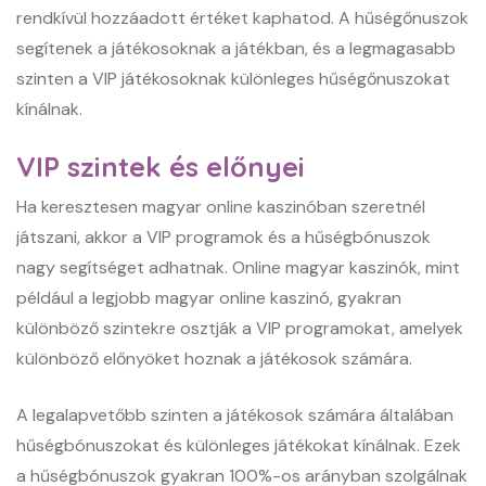
rendkívül hozzáadott értéket kaphatod. A hűségőnuszok
segítenek a játékosoknak a játékban, és a legmagasabb
szinten a VIP játékosoknak különleges hűségőnuszokat
kínálnak.
VIP szintek és előnyei
Ha keresztesen magyar online kaszinóban szeretnél
játszani, akkor a VIP programok és a hűségbónuszok
nagy segítséget adhatnak. Online magyar kaszinók, mint
például a legjobb magyar online kaszinó, gyakran
különböző szintekre osztják a VIP programokat, amelyek
különböző előnyöket hoznak a játékosok számára.
A legalapvetőbb szinten a játékosok számára általában
hűségbónuszokat és különleges játékokat kínálnak. Ezek
a hűségbónuszok gyakran 100%-os arányban szolgálnak