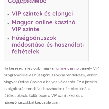
Содержимое
VIP szintek és előnyei
Magyar online kaszinó
VIP szintei
Hűségbónuszok
módosítása és használati
feltételek
Ha keresed a legjobb magyar
online casino
, amely VIP
programokkal és hűségőnuszokkal rendelkezik, akkor
Magyar Online Casino a helyes választás. Ez a játékló
szolgáltatás rendkívül hozzáadott értéket kínál a
játékosoknak, különösen a VIP szintekkel és a
hűségőnuszokkal kapcsolatban.