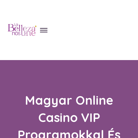
Skip
to
content
Magyar Online
Casino VIP
Programokkal És