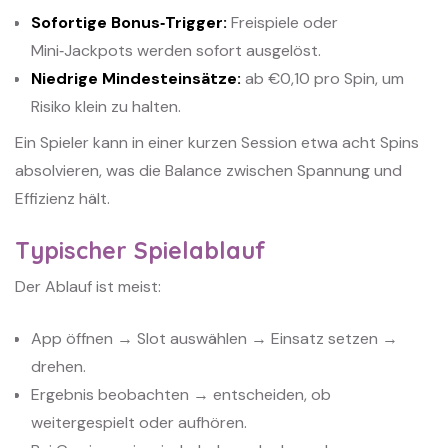
Sofortige Bonus‑Trigger:
Freispiele oder
Mini‑Jackpots werden sofort ausgelöst.
Niedrige Mindesteinsätze:
ab €0,10 pro Spin, um
Risiko klein zu halten.
Ein Spieler kann in einer kurzen Session etwa acht Spins
absolvieren, was die Balance zwischen Spannung und
Effizienz hält.
Typischer Spielablauf
Der Ablauf ist meist:
App öffnen → Slot auswählen → Einsatz setzen →
drehen.
Ergebnis beobachten → entscheiden, ob
weitergespielt oder aufhören.