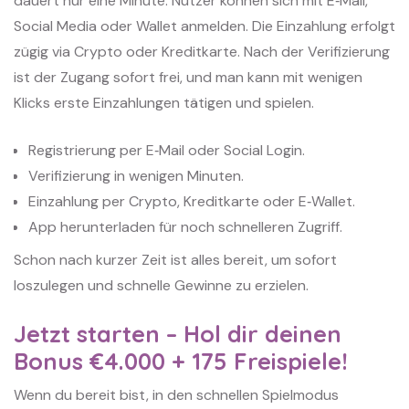
dauert nur eine Minute. Nutzer können sich mit E‑Mail,
Social Media oder Wallet anmelden. Die Einzahlung erfolgt
zügig via Crypto oder Kreditkarte. Nach der Verifizierung
ist der Zugang sofort frei, und man kann mit wenigen
Klicks erste Einzahlungen tätigen und spielen.
Registrierung per E‑Mail oder Social Login.
Verifizierung in wenigen Minuten.
Einzahlung per Crypto, Kreditkarte oder E‑Wallet.
App herunterladen für noch schnelleren Zugriff.
Schon nach kurzer Zeit ist alles bereit, um sofort
loszulegen und schnelle Gewinne zu erzielen.
Jetzt starten – Hol dir deinen
Bonus €4.000 + 175 Freispiele!
Wenn du bereit bist, in den schnellen Spielmodus