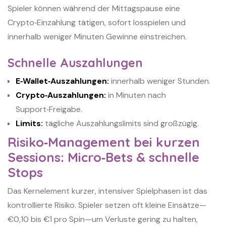
Spieler können während der Mittagspause eine
Crypto‑Einzahlung tätigen, sofort losspielen und
innerhalb weniger Minuten Gewinne einstreichen.
Schnelle Auszahlungen
E‑Wallet‑Auszahlungen:
innerhalb weniger Stunden.
Crypto‑Auszahlungen:
in Minuten nach
Support‑Freigabe.
Limits:
tägliche Auszahlungslimits sind großzügig.
Risiko‑Management bei kurzen
Sessions: Micro‑Bets & schnelle
Stops
Das Kernelement kurzer, intensiver Spielphasen ist das
kontrollierte Risiko. Spieler setzen oft kleine Einsätze—
€0,10 bis €1 pro Spin—um Verluste gering zu halten,