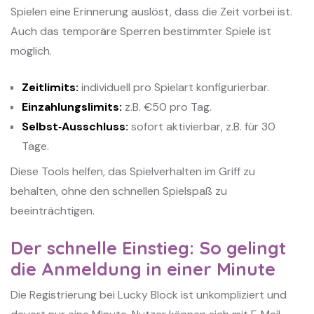
Spielen eine Erinnerung auslöst, dass die Zeit vorbei ist.
Auch das temporäre Sperren bestimmter Spiele ist
möglich.
Zeitlimits:
individuell pro Spielart konfigurierbar.
Einzahlungslimits:
z.B. €50 pro Tag.
Selbst‑Ausschluss:
sofort aktivierbar, z.B. für 30
Tage.
Diese Tools helfen, das Spielverhalten im Griff zu
behalten, ohne den schnellen Spielspaß zu
beeinträchtigen.
Der schnelle Einstieg: So gelingt
die Anmeldung in einer Minute
Die Registrierung bei Lucky Block ist unkompliziert und