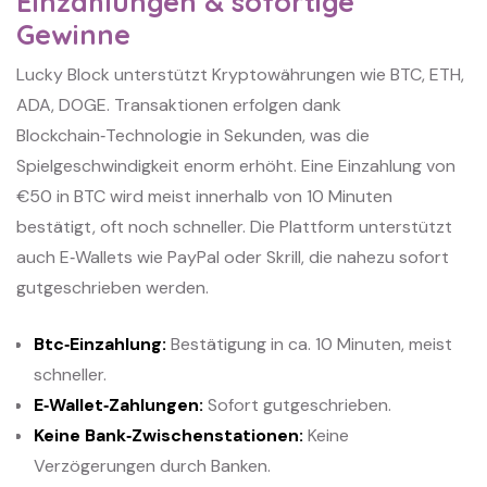
Einzahlungen & sofortige
Gewinne
Lucky Block unterstützt Kryptowährungen wie BTC, ETH,
ADA, DOGE. Transaktionen erfolgen dank
Blockchain‑Technologie in Sekunden, was die
Spielgeschwindigkeit enorm erhöht. Eine Einzahlung von
€50 in BTC wird meist innerhalb von 10 Minuten
bestätigt, oft noch schneller. Die Plattform unterstützt
auch E‑Wallets wie PayPal oder Skrill, die nahezu sofort
gutgeschrieben werden.
Btc‑Einzahlung:
Bestätigung in ca. 10 Minuten, meist
schneller.
E‑Wallet‑Zahlungen:
Sofort gutgeschrieben.
Keine Bank‑Zwischenstationen:
Keine
Verzögerungen durch Banken.