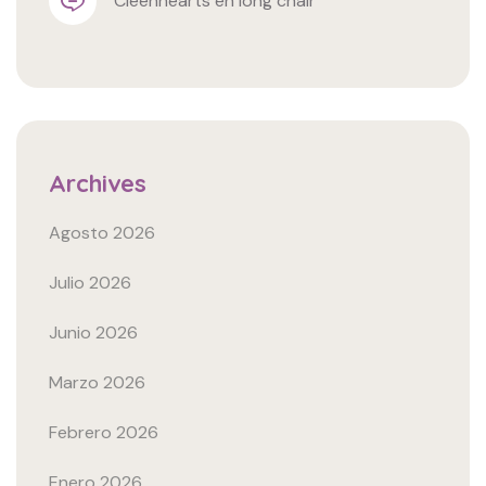
cleenhearts
 en 
long chair
Archives
Agosto 2026
Julio 2026
Junio 2026
Marzo 2026
Febrero 2026
Enero 2026