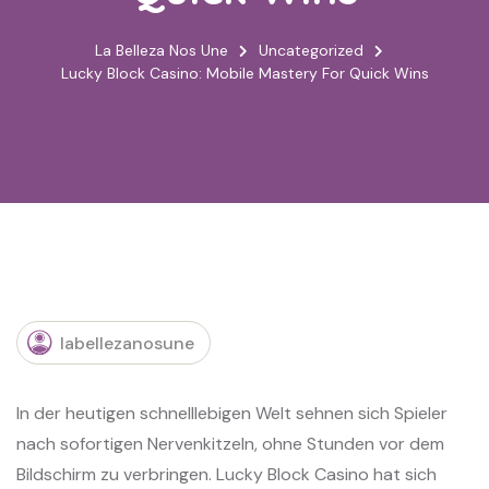
La Belleza Nos Une
Uncategorized
Lucky Block Casino: Mobile Mastery For Quick Wins
labellezanosune
In der heutigen schnelllebigen Welt sehnen sich Spieler
nach sofortigen Nervenkitzeln, ohne Stunden vor dem
Bildschirm zu verbringen. Lucky Block Casino hat sich