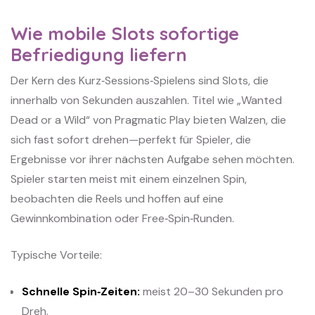
Wie mobile Slots sofortige
Befriedigung liefern
Der Kern des Kurz‑Sessions‑Spielens sind Slots, die
innerhalb von Sekunden auszahlen. Titel wie „Wanted
Dead or a Wild“ von Pragmatic Play bieten Walzen, die
sich fast sofort drehen—perfekt für Spieler, die
Ergebnisse vor ihrer nächsten Aufgabe sehen möchten.
Spieler starten meist mit einem einzelnen Spin,
beobachten die Reels und hoffen auf eine
Gewinnkombination oder Free‑Spin‑Runden.
Typische Vorteile:
Schnelle Spin‑Zeiten:
meist 20–30 Sekunden pro
Dreh.