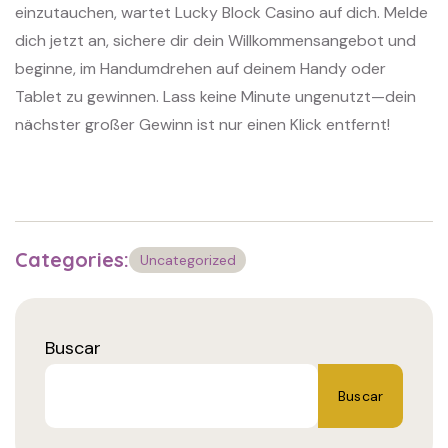
einzutauchen, wartet Lucky Block Casino auf dich. Melde
dich jetzt an, sichere dir dein Willkommensangebot und
beginne, im Handumdrehen auf deinem Handy oder
Tablet zu gewinnen. Lass keine Minute ungenutzt—dein
nächster großer Gewinn ist nur einen Klick entfernt!
Categories:
Uncategorized
Buscar
Buscar