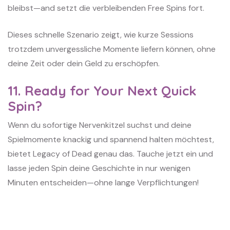
bleibst—and setzt die verbleibenden Free Spins fort.
Dieses schnelle Szenario zeigt, wie kurze Sessions
trotzdem unvergessliche Momente liefern können, ohne
deine Zeit oder dein Geld zu erschöpfen.
11. Ready for Your Next Quick
Spin?
Wenn du sofortige Nervenkitzel suchst und deine
Spielmomente knackig und spannend halten möchtest,
bietet Legacy of Dead genau das. Tauche jetzt ein und
lasse jeden Spin deine Geschichte in nur wenigen
Minuten entscheiden—ohne lange Verpflichtungen!