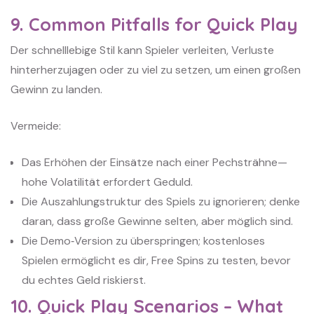
9. Common Pitfalls for Quick Play
Der schnelllebige Stil kann Spieler verleiten, Verluste
hinterherzujagen oder zu viel zu setzen, um einen großen
Gewinn zu landen.
Vermeide:
Das Erhöhen der Einsätze nach einer Pechsträhne—
hohe Volatilität erfordert Geduld.
Die Auszahlungstruktur des Spiels zu ignorieren; denke
daran, dass große Gewinne selten, aber möglich sind.
Die Demo‑Version zu überspringen; kostenloses
Spielen ermöglicht es dir, Free Spins zu testen, bevor
du echtes Geld riskierst.
10. Quick Play Scenarios – What