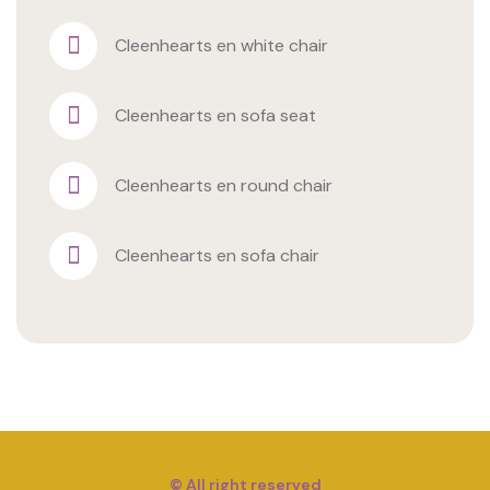
cleenhearts
 en 
white chair
cleenhearts
 en 
sofa seat
cleenhearts
 en 
round chair
cleenhearts
 en 
sofa chair
© All right reserved