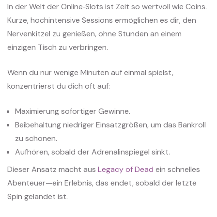
In der Welt der Online‑Slots ist Zeit so wertvoll wie Coins.
Kurze, hochintensive Sessions ermöglichen es dir, den
Nervenkitzel zu genießen, ohne Stunden an einem
einzigen Tisch zu verbringen.
Wenn du nur wenige Minuten auf einmal spielst,
konzentrierst du dich oft auf:
Maximierung sofortiger Gewinne.
Beibehaltung niedriger Einsatzgrößen, um das Bankroll
zu schonen.
Aufhören, sobald der Adrenalinspiegel sinkt.
Dieser Ansatz macht aus
Legacy of Dead
ein schnelles
Abenteuer—ein Erlebnis, das endet, sobald der letzte
Spin gelandet ist.