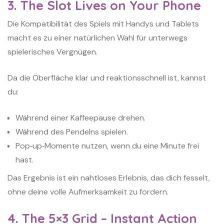
3. The Slot Lives on Your Phone
Die Kompatibilität des Spiels mit Handys und Tablets
macht es zu einer natürlichen Wahl für unterwegs
spielerisches Vergnügen.
Da die Oberfläche klar und reaktionsschnell ist, kannst
du:
Während einer Kaffeepause drehen.
Während des Pendelns spielen.
Pop‑up‑Momente nutzen, wenn du eine Minute frei
hast.
Das Ergebnis ist ein nahtloses Erlebnis, das dich fesselt,
ohne deine volle Aufmerksamkeit zu fordern.
4. The 5×3 Grid – Instant Action