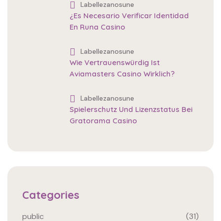
Labellezanosune
¿Es Necesario Verificar Identidad
En Runa Casino
Labellezanosune
Wie Vertrauenswürdig Ist
Aviamasters Casino Wirklich?
Labellezanosune
Spielerschutz Und Lizenzstatus Bei
Gratorama Casino
Categories
public
(31)