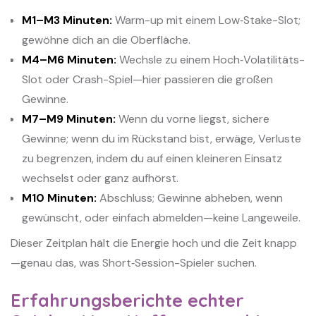
M1–M3 Minuten:
Warm-up mit einem Low‑Stake-Slot;
gewöhne dich an die Oberfläche.
M4–M6 Minuten:
Wechsle zu einem Hoch‑Volatilitäts-
Slot oder Crash-Spiel—hier passieren die großen
Gewinne.
M7–M9 Minuten:
Wenn du vorne liegst, sichere
Gewinne; wenn du im Rückstand bist, erwäge, Verluste
zu begrenzen, indem du auf einen kleineren Einsatz
wechselst oder ganz aufhörst.
M10 Minuten:
Abschluss; Gewinne abheben, wenn
gewünscht, oder einfach abmelden—keine Langeweile.
Dieser Zeitplan hält die Energie hoch und die Zeit knapp
—genau das, was Short‑Session-Spieler suchen.
Erfahrungsberichte echter