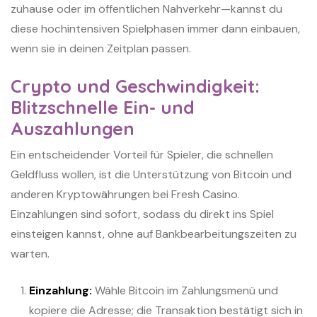
zuhause oder im öffentlichen Nahverkehr—kannst du
diese hochintensiven Spielphasen immer dann einbauen,
wenn sie in deinen Zeitplan passen.
Crypto und Geschwindigkeit:
Blitzschnelle Ein- und
Auszahlungen
Ein entscheidender Vorteil für Spieler, die schnellen
Geldfluss wollen, ist die Unterstützung von Bitcoin und
anderen Kryptowährungen bei Fresh Casino.
Einzahlungen sind sofort, sodass du direkt ins Spiel
einsteigen kannst, ohne auf Bankbearbeitungszeiten zu
warten.
Einzahlung:
Wähle Bitcoin im Zahlungsmenü und
kopiere die Adresse; die Transaktion bestätigt sich in