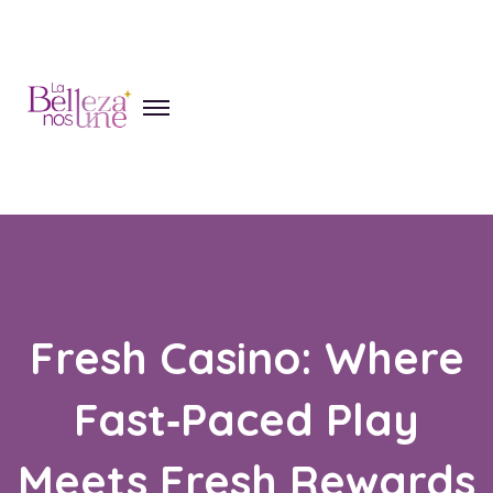
Skip
to
content
Fresh Casino: Where
Fast‑Paced Play
Meets Fresh Rewards