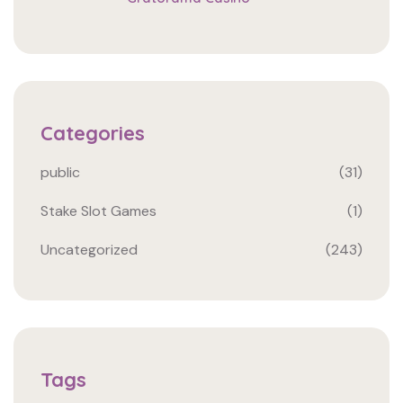
Categories
public
(31)
Stake Slot Games
(1)
Uncategorized
(243)
Tags