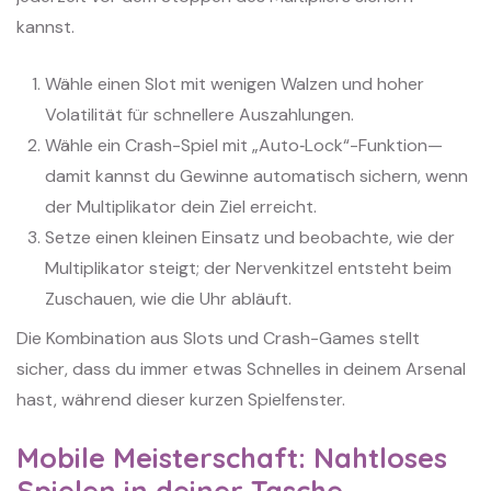
kannst.
Wähle einen Slot mit wenigen Walzen und hoher
Volatilität für schnellere Auszahlungen.
Wähle ein Crash-Spiel mit „Auto‑Lock“-Funktion—
damit kannst du Gewinne automatisch sichern, wenn
der Multiplikator dein Ziel erreicht.
Setze einen kleinen Einsatz und beobachte, wie der
Multiplikator steigt; der Nervenkitzel entsteht beim
Zuschauen, wie die Uhr abläuft.
Die Kombination aus Slots und Crash-Games stellt
sicher, dass du immer etwas Schnelles in deinem Arsenal
hast, während dieser kurzen Spielfenster.
Mobile Meisterschaft: Nahtloses
Spielen in deiner Tasche