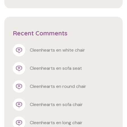
Recent Comments
cleenhearts
 en 
white chair
cleenhearts
 en 
sofa seat
cleenhearts
 en 
round chair
cleenhearts
 en 
sofa chair
cleenhearts
 en 
long chair