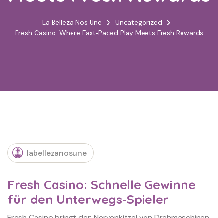
La Belleza Nos Une
Uncategorized
Fresh Casino: Where Fast‑Paced Play Meets Fresh Rewards
labellezanosune
Fresh Casino: Schnelle Gewinne
für den Unterwegs-Spieler
Fresh Casino bringt den Nervenkitzel von Drehmaschinen