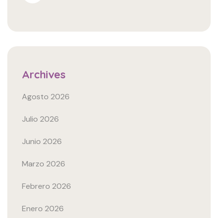
Archives
Agosto 2026
Julio 2026
Junio 2026
Marzo 2026
Febrero 2026
Enero 2026