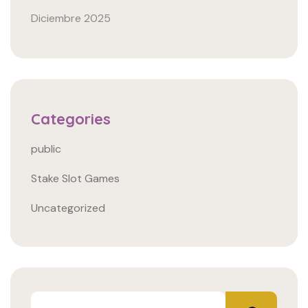
Diciembre 2025
Categories
public
Stake Slot Games
Uncategorized
Buscar