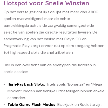
Hotspot voor Snelle Winsten
Op het eerste gezicht lijkt de lijst met meer dan 3.800
spellen overweldigend, maar de echte
aantrekkingskracht is de zorgvuldig samengestelde
selectie van spellen die directe resultaten leveren. De
samenwerking van het casino met Play’n GO en
Pragmatic Play zorgt ervoor dat spelers toegang hebben
tot high‑speed slots die snel uitbetalen.
Hier is een overzicht van de speltypen die floreren in
snelle sessies:
High‑Payback Slots:
Titels zoals “Bonanza” en “Mega
Moolah” bieden aanzienlijke uitbetalingen binnen enkele
seconden.
Table Game Flash Modes:
Blackjack en Roulette zijn