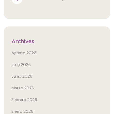
Archives
Agosto 2026
Julio 2026
Junio 2026
Marzo 2026
Febrero 2026
Enero 2026