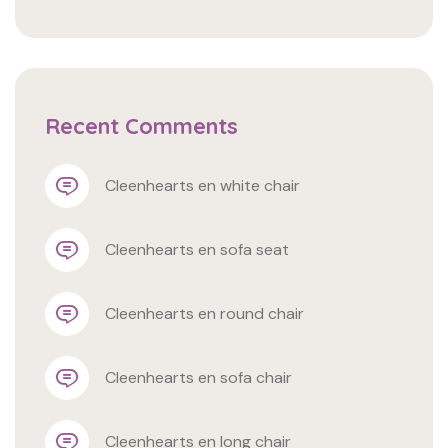
Recent Comments
cleenhearts
 en 
white chair
cleenhearts
 en 
sofa seat
cleenhearts
 en 
round chair
cleenhearts
 en 
sofa chair
cleenhearts
 en 
long chair