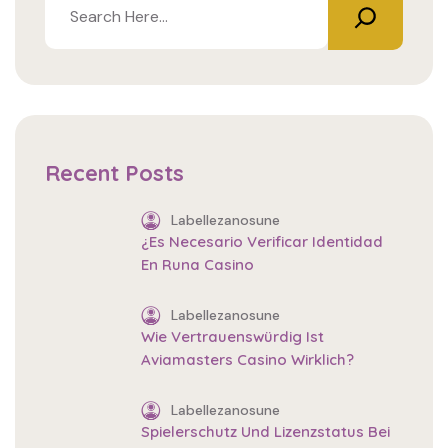
Recent Posts
Labellezanosune
¿Es Necesario Verificar Identidad
En Runa Casino
Labellezanosune
Wie Vertrauenswürdig Ist
Aviamasters Casino Wirklich?
Labellezanosune
Spielerschutz Und Lizenzstatus Bei