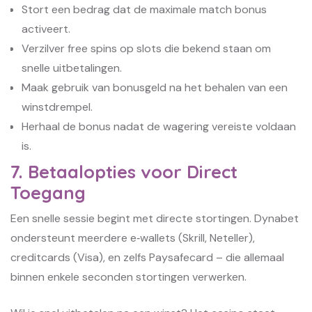
Stort een bedrag dat de maximale match bonus
activeert.
Verzilver free spins op slots die bekend staan om
snelle uitbetalingen.
Maak gebruik van bonusgeld na het behalen van een
winstdrempel.
Herhaal de bonus nadat de wagering vereiste voldaan
is.
7. Betaalopties voor Direct
Toegang
Een snelle sessie begint met directe stortingen. Dynabet
ondersteunt meerdere e‑wallets (Skrill, Neteller),
creditcards (Visa), en zelfs Paysafecard – die allemaal
binnen enkele seconden stortingen verwerken.