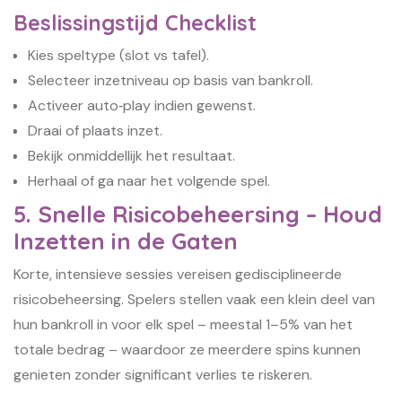
Beslissingstijd Checklist
Kies speltype (slot vs tafel).
Selecteer inzetniveau op basis van bankroll.
Activeer auto‑play indien gewenst.
Draai of plaats inzet.
Bekijk onmiddellijk het resultaat.
Herhaal of ga naar het volgende spel.
5. Snelle Risicobeheersing – Houd
Inzetten in de Gaten
Korte, intensieve sessies vereisen gedisciplineerde
risicobeheersing. Spelers stellen vaak een klein deel van
hun bankroll in voor elk spel – meestal 1–5% van het
totale bedrag – waardoor ze meerdere spins kunnen
genieten zonder significant verlies te riskeren.