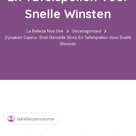
Snelle Winsten
La Belleza Nos Une
Uncategorized
Dynabet Casino: Snel‑Gevulde Slots En Tafelspellen Voor Snelle
Winsten
labellezanosune