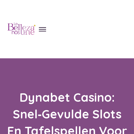
Skip
to
content
Dynabet Casino:
Snel‑Gevulde Slots
En Tafelspellen Voor