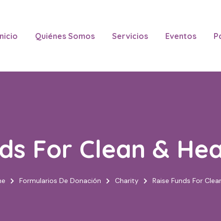
Inicio
Quiénes Somos
Servicios
Eventos
P
ds For Clean & He
ne
Formularios De Donación
Charity
Raise Funds For Clea