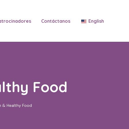
atrocinadores
Contáctanos
English
althy Food
n & Healthy Food