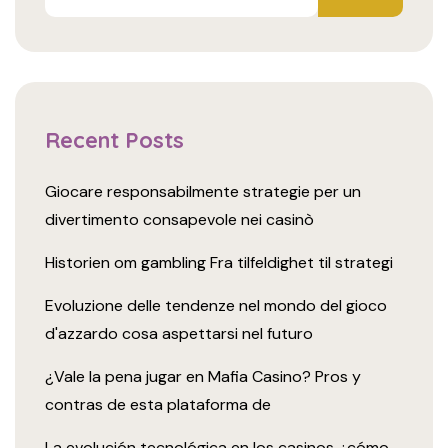
Recent Posts
Giocare responsabilmente strategie per un
divertimento consapevole nei casinò
Historien om gambling Fra tilfeldighet til strategi
Evoluzione delle tendenze nel mondo del gioco
d'azzardo cosa aspettarsi nel futuro
¿Vale la pena jugar en Mafia Casino? Pros y
contras de esta plataforma de
La evolución tecnológica en los casinos ¿cómo