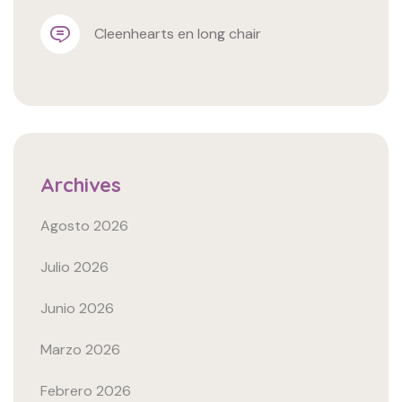
cleenhearts
 en 
long chair
Archives
Agosto 2026
Julio 2026
Junio 2026
Marzo 2026
Febrero 2026