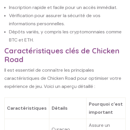
Inscription rapide et facile pour un accès immédiat.
Vérification pour assurer la sécurité de vos
informations personnelles.
Dépôts variés, y compris les cryptomonnaies comme
BTC et ETH.
Caractéristiques clés de Chicken
Road
Il est essentiel de connaître les principales
caractéristiques de Chicken Road pour optimiser votre
expérience de jeu. Voici un aperçu détaillé :
Pourquoi c’est
Caractéristiques
Détails
important
Assure un
Curaçao