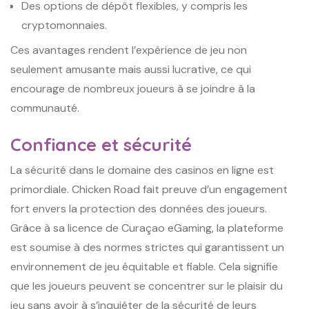
Des options de dépôt flexibles, y compris les
cryptomonnaies.
Ces avantages rendent l’expérience de jeu non
seulement amusante mais aussi lucrative, ce qui
encourage de nombreux joueurs à se joindre à la
communauté.
Confiance et sécurité
La sécurité dans le domaine des casinos en ligne est
primordiale. Chicken Road fait preuve d’un engagement
fort envers la protection des données des joueurs.
Grâce à sa licence de Curaçao eGaming, la plateforme
est soumise à des normes strictes qui garantissent un
environnement de jeu équitable et fiable. Cela signifie
que les joueurs peuvent se concentrer sur le plaisir du
jeu sans avoir à s’inquiéter de la sécurité de leurs