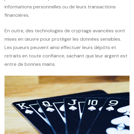
informations personnelles ou de leurs transactions
financières.
En outre, des technologies de cryptage avancées sont
mises en œuvre pour protéger les données sensibles.
Les joueurs peuvent ainsi effectuer leurs dépôts et
retraits en toute confiance, sachant que leur argent est
entre de bonnes mains.