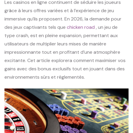
Les casinos en ligne continuent de séduire les joueurs
grâce à leurs offres variées et à l’expérience de jeu
immersive qu’ils proposent. En 2026, la demande pour
des jeux captivants tels que
chicken road
, un jeu de
type crash, est en pleine expansion, permettant aux
utilisateurs de multiplier leurs mises de manière
impressionnante tout en profitant d’une atmosphère
excitante. Cet article explorera comment maximiser vos
gains avec des bonus exclusifs tout en jouant dans des
environnements sûrs et réglementés.