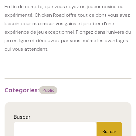
En fin de compte, que vous soyez un joueur novice ou
expérimenté, Chicken Road offre tout ce dont vous avez
besoin pour maximiser vos gains et profiter d’une
expérience de jeu exceptionnel. Plongez dans l’univers du
jeu en ligne et découvrez par vous-même les avantages
qui vous attendent.
Categories:
Public
Buscar
Buscar