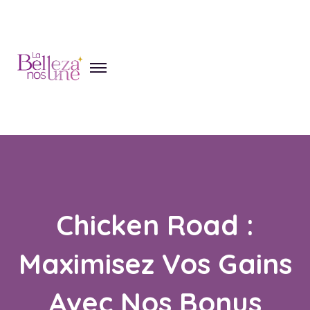
Skip
to
content
Chicken Road :
Maximisez Vos Gains
Avec Nos Bonus