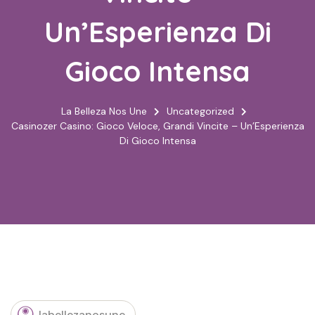
Un’Esperienza Di
Gioco Intensa
La Belleza Nos Une
Uncategorized
Casinozer Casino: Gioco Veloce, Grandi Vincite – Un’Esperienza
Di Gioco Intensa
labellezanosune