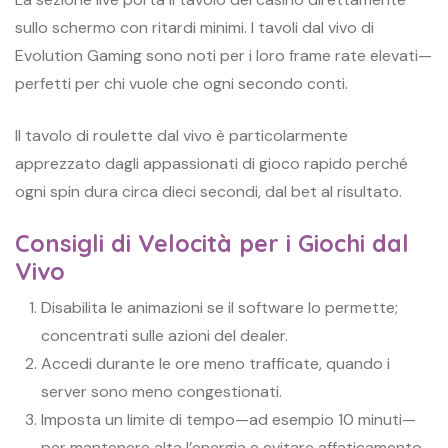
sullo schermo con ritardi minimi. I tavoli dal vivo di
Evolution Gaming sono noti per i loro frame rate elevati—
perfetti per chi vuole che ogni secondo conti.
Il tavolo di roulette dal vivo è particolarmente
apprezzato dagli appassionati di gioco rapido perché
ogni spin dura circa dieci secondi, dal bet al risultato.
Consigli di Velocità per i Giochi dal
Vivo
Disabilita le animazioni se il software lo permette;
concentrati sulle azioni del dealer.
Accedi durante le ore meno trafficate, quando i
server sono meno congestionati.
Imposta un limite di tempo—ad esempio 10 minuti—
per mantenere alta l’energia e evitare affaticamento.