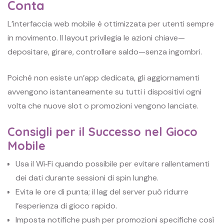
Conta
L’interfaccia web mobile è ottimizzata per utenti sempre
in movimento. Il layout privilegia le azioni chiave—
depositare, girare, controllare saldo—senza ingombri.
Poiché non esiste un’app dedicata, gli aggiornamenti
avvengono istantaneamente su tutti i dispositivi ogni
volta che nuove slot o promozioni vengono lanciate.
Consigli per il Successo nel Gioco
Mobile
Usa il Wi‑Fi quando possibile per evitare rallentamenti
dei dati durante sessioni di spin lunghe.
Evita le ore di punta; il lag del server può ridurre
l’esperienza di gioco rapido.
Imposta notifiche push per promozioni specifiche così