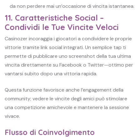
da non perdere mai un’occasione di vincita istantanea.
11. Caratteristiche Social –
Condividi le Tue Vincite Veloci
Casinozer incoraggia i giocatori a condividere le proprie
vittorie tramite link social integrati. Un semplice tap ti
permette di pubblicare uno screenshot della tua ultima
vincita direttamente su Facebook o Twitter—ottimo per
vantarsi subito dopo una vittoria rapida.
Questa funzione favorisce anche l’engagement della
community; vedere le vincite degli amici può stimolare
una competizione amichevole e mantenere la sessione
vivace.
Flusso di Coinvolgimento