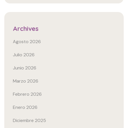
Archives
Agosto 2026
Julio 2026
Junio 2026
Marzo 2026
Febrero 2026
Enero 2026
Diciembre 2025