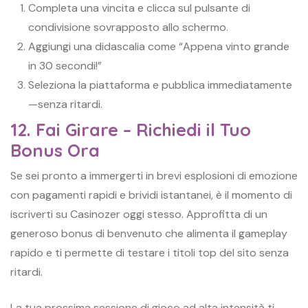
Completa una vincita e clicca sul pulsante di
condivisione sovrapposto allo schermo.
Aggiungi una didascalia come “Appena vinto grande
in 30 secondi!”
Seleziona la piattaforma e pubblica immediatamente
—senza ritardi.
12. Fai Girare – Richiedi il Tuo
Bonus Ora
Se sei pronto a immergerti in brevi esplosioni di emozione
con pagamenti rapidi e brividi istantanei, è il momento di
iscriverti su Casinozer oggi stesso. Approfitta di un
generoso bonus di benvenuto che alimenta il gameplay
rapido e ti permette di testare i titoli top del sito senza
ritardi.
La tua prossima sessione di gioco ad alta intensità ti