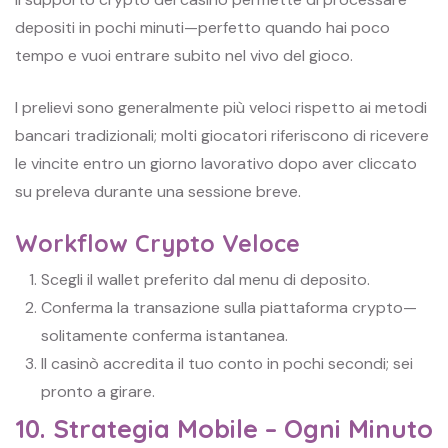
depositi in pochi minuti—perfetto quando hai poco
tempo e vuoi entrare subito nel vivo del gioco.
I prelievi sono generalmente più veloci rispetto ai metodi
bancari tradizionali; molti giocatori riferiscono di ricevere
le vincite entro un giorno lavorativo dopo aver cliccato
su preleva durante una sessione breve.
Workflow Crypto Veloce
Scegli il wallet preferito dal menu di deposito.
Conferma la transazione sulla piattaforma crypto—
solitamente conferma istantanea.
Il casinò accredita il tuo conto in pochi secondi; sei
pronto a girare.
10. Strategia Mobile – Ogni Minuto