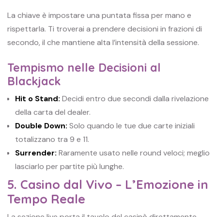
La chiave è impostare una puntata fissa per mano e
rispettarla. Ti troverai a prendere decisioni in frazioni di
secondo, il che mantiene alta l’intensità della sessione.
Tempismo nelle Decisioni al
Blackjack
Hit o Stand:
Decidi entro due secondi dalla rivelazione
della carta del dealer.
Double Down:
Solo quando le tue due carte iniziali
totalizzano tra 9 e 11.
Surrender:
Raramente usato nelle round veloci; meglio
lasciarlo per partite più lunghe.
5. Casino dal Vivo – L’Emozione in
Tempo Reale
La sezione live porta il tavolo del casinò direttamente