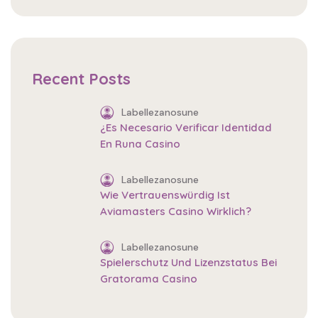
Recent Posts
Labellezanosune
¿Es Necesario Verificar Identidad
En Runa Casino
Labellezanosune
Wie Vertrauenswürdig Ist
Aviamasters Casino Wirklich?
Labellezanosune
Spielerschutz Und Lizenzstatus Bei
Gratorama Casino