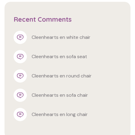
Recent Comments
cleenhearts
 en 
white chair
cleenhearts
 en 
sofa seat
cleenhearts
 en 
round chair
cleenhearts
 en 
sofa chair
cleenhearts
 en 
long chair