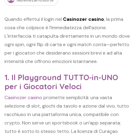
Quando effettui il login nel
Casinozer casino
, la prima
cosa che colpisce è l’immediatezza dell’azione.
L’interfaccia ti catapulta direttamente in un mondo dove
ogni spin, ogni flip di carta e ogni match conta—perfetto
per i giocatori che desiderano sessioni brevi e ad alta
intensità che offrono emozioni istantanee.
1. Il Playground TUTTO-in-UNO
per i Giocatori Veloci
Casinozer casino
promette semplicità: una vasta
selezione di slot, giochi da tavolo e azione dal vivo, tutto
racchiuso in una piattaforma unica, compatibile con
crypto. Non serve un sportsbook o un’app separata;
tutto è sotto lo stesso tetto. La licenza di Curaçao