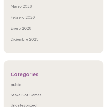
Marzo 2026
Febrero 2026
Enero 2026
Diciembre 2025
Categories
public
Stake Slot Games
Uncategorized