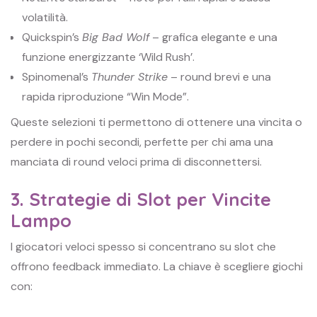
volatilità.
Quickspin’s
Big Bad Wolf
– grafica elegante e una
funzione energizzante ‘Wild Rush’.
Spinomenal’s
Thunder Strike
– round brevi e una
rapida riproduzione “Win Mode”.
Queste selezioni ti permettono di ottenere una vincita o
perdere in pochi secondi, perfette per chi ama una
manciata di round veloci prima di disconnettersi.
3. Strategie di Slot per Vincite
Lampo
I giocatori veloci spesso si concentrano su slot che
offrono feedback immediato. La chiave è scegliere giochi
con: