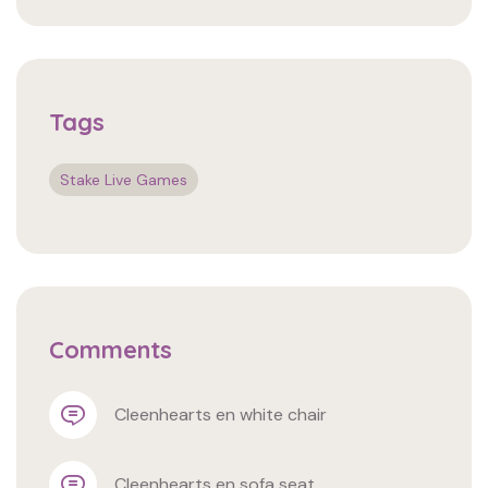
Tags
Stake Live Games
Comments
cleenhearts
 en 
white chair
cleenhearts
 en 
sofa seat