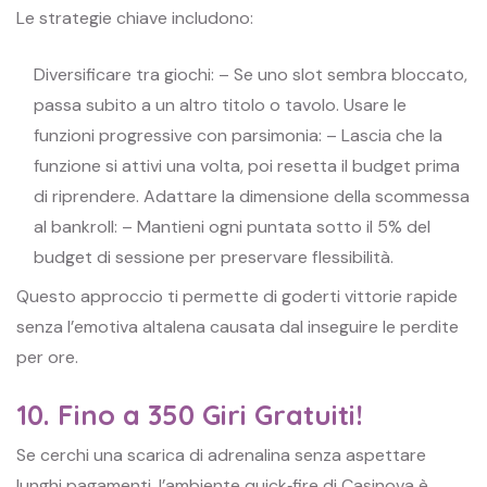
Le strategie chiave includono:
Diversificare tra giochi: – Se uno slot sembra bloccato,
passa subito a un altro titolo o tavolo.
Usare le
funzioni progressive con parsimonia: – Lascia che la
funzione si attivi una volta, poi resetta il budget prima
di riprendere.
Adattare la dimensione della scommessa
al bankroll: – Mantieni ogni puntata sotto il 5% del
budget di sessione per preservare flessibilità.
Questo approccio ti permette di goderti vittorie rapide
senza l’emotiva altalena causata dal inseguire le perdite
per ore.
10. Fino a 350 Giri Gratuiti!
Se cerchi una scarica di adrenalina senza aspettare
lunghi pagamenti, l’ambiente quick‑fire di Casinova è