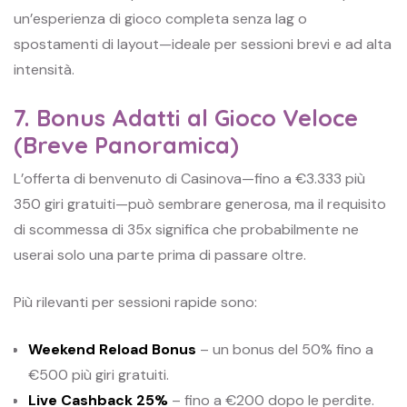
un’esperienza di gioco completa senza lag o
spostamenti di layout—ideale per sessioni brevi e ad alta
intensità.
7. Bonus Adatti al Gioco Veloce
(Breve Panoramica)
L’offerta di benvenuto di Casinova—fino a €3.333 più
350 giri gratuiti—può sembrare generosa, ma il requisito
di scommessa di 35x significa che probabilmente ne
userai solo una parte prima di passare oltre.
Più rilevanti per sessioni rapide sono:
Weekend Reload Bonus
– un bonus del 50% fino a
€500 più giri gratuiti.
Live Cashback 25%
– fino a €200 dopo le perdite.