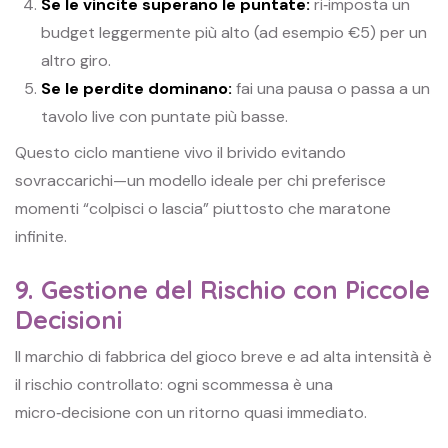
Se le vincite superano le puntate:
ri‑imposta un
budget leggermente più alto (ad esempio €5) per un
altro giro.
Se le perdite dominano:
fai una pausa o passa a un
tavolo live con puntate più basse.
Questo ciclo mantiene vivo il brivido evitando
sovraccarichi—un modello ideale per chi preferisce
momenti “colpisci o lascia” piuttosto che maratone
infinite.
9. Gestione del Rischio con Piccole
Decisioni
Il marchio di fabbrica del gioco breve e ad alta intensità è
il rischio controllato: ogni scommessa è una
micro‑decisione con un ritorno quasi immediato.