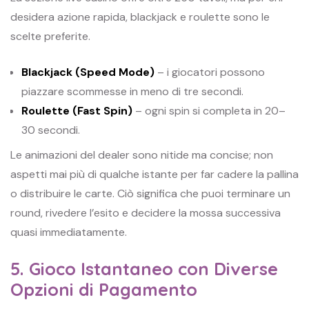
desidera azione rapida, blackjack e roulette sono le
scelte preferite.
Blackjack (Speed Mode)
– i giocatori possono
piazzare scommesse in meno di tre secondi.
Roulette (Fast Spin)
– ogni spin si completa in 20–
30 secondi.
Le animazioni del dealer sono nitide ma concise; non
aspetti mai più di qualche istante per far cadere la pallina
o distribuire le carte. Ciò significa che puoi terminare un
round, rivedere l’esito e decidere la mossa successiva
quasi immediatamente.
5. Gioco Istantaneo con Diverse
Opzioni di Pagamento