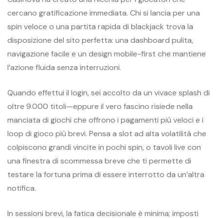
cercano gratificazione immediata. Chi si lancia per una
spin veloce o una partita rapida di blackjack trova la
disposizione del sito perfetta: una dashboard pulita,
navigazione facile e un design mobile-first che mantiene
l’azione fluida senza interruzioni.
Quando effettui il login, sei accolto da un vivace splash di
oltre 9.000 titoli—eppure il vero fascino risiede nella
manciata di giochi che offrono i pagamenti più veloci e i
loop di gioco più brevi. Pensa a slot ad alta volatilità che
colpiscono grandi vincite in pochi spin, o tavoli live con
una finestra di scommessa breve che ti permette di
testare la fortuna prima di essere interrotto da un’altra
notifica.
In sessioni brevi, la fatica decisionale è minima; imposti