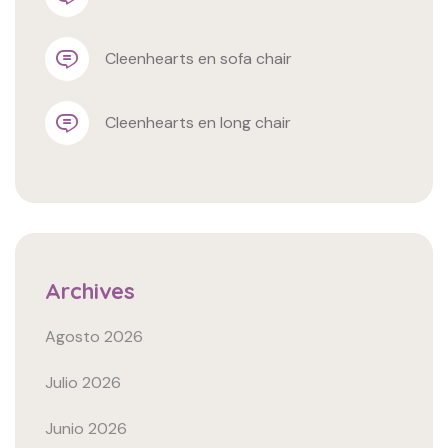
cleenhearts
 en 
sofa chair
cleenhearts
 en 
long chair
Archives
Agosto 2026
Julio 2026
Junio 2026