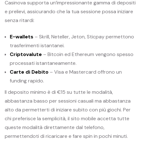
Casinova supporta un’impressionante gamma di depositi
e prelievi, assicurando che la tua sessione possa iniziare
senza ritardi:
E-wallets
– Skrill, Neteller, Jeton, Sticpay permettono
trasferimenti istantanei.
Criptovalute
– Bitcoin ed Ethereum vengono spesso
processati istantaneamente.
Carte di Debito
– Visa e Mastercard offrono un
funding rapido.
Il deposito minimo è di €15 su tutte le modalità,
abbastanza basso per sessioni casuali ma abbastanza
alto da permetterti di iniziare subito con più giochi. Per
chi preferisce la semplicità, il sito mobile accetta tutte
queste modalità direttamente dal telefono,
permettendoti di ricaricare e fare spin in pochi minuti.