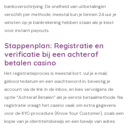
bankoverschrijving. De snelheid van uitbetalingen
verschilt per methode; meestal kun je binnen 24 uur je
winsten op je bankrekening hebben staan als je kiest
voor instant payouts.
Stappenplan: Registratie en
verificatie bij een achteraf
betalen casino
Het registratieproces is meestal kort: vul je e‑mail,
geboortedatum en een wachtwoord in, bevestig je
account via de link in de inbox, en kies vervolgens de
optie “Achteraf Betalen” als je eerste betaalmethode. Na
registratie vraagt het casino vaak om extra gegevens
voor de KYC‑procedure (Know Your Customer), zoals een
kopie van je identiteitsbewijs en een bewijs van adres.