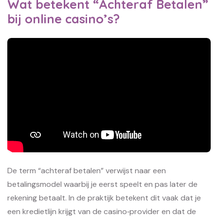
Wat betekent “Achteraf Betalen”
bij online casino’s?
De term “achteraf betalen” verwijst naar een
betalingsmodel waarbij je eerst speelt en pas later de
rekening betaalt. In de praktijk betekent dit vaak dat je
een kredietlijn krijgt van de casino‑provider en dat de