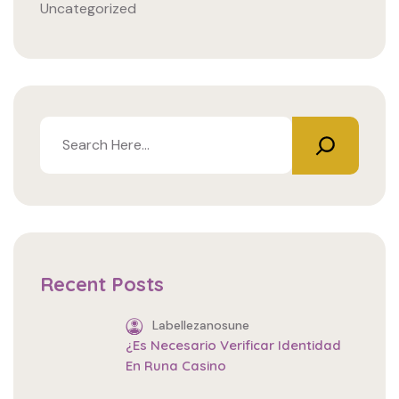
Uncategorized
Buscar
Recent Posts
Labellezanosune
¿Es Necesario Verificar Identidad
En Runa Casino