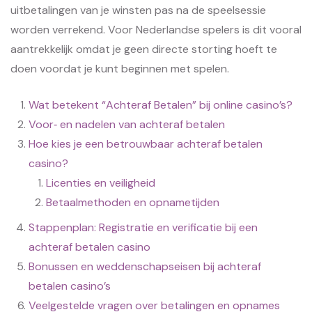
uitbetalingen van je winsten pas na de speelsessie
worden verrekend. Voor Nederlandse spelers is dit vooral
aantrekkelijk omdat je geen directe storting hoeft te
doen voordat je kunt beginnen met spelen.
Wat betekent “Achteraf Betalen” bij online casino’s?
Voor‑ en nadelen van achteraf betalen
Hoe kies je een betrouwbaar achteraf betalen
casino?
Licenties en veiligheid
Betaalmethoden en opnametijden
Stappenplan: Registratie en verificatie bij een
achteraf betalen casino
Bonussen en weddenschapseisen bij achteraf
betalen casino’s
Veelgestelde vragen over betalingen en opnames