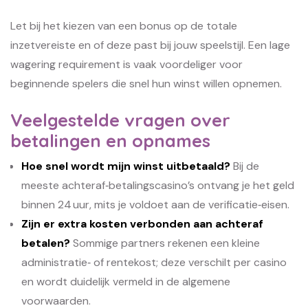
Let bij het kiezen van een bonus op de totale
inzetvereiste en of deze past bij jouw speelstijl. Een lage
wagering requirement is vaak voordeliger voor
beginnende spelers die snel hun winst willen opnemen.
Veelgestelde vragen over
betalingen en opnames
Hoe snel wordt mijn winst uitbetaald?
Bij de
meeste achteraf‑betalingscasino’s ontvang je het geld
binnen 24 uur, mits je voldoet aan de verificatie‑eisen.
Zijn er extra kosten verbonden aan achteraf
betalen?
Sommige partners rekenen een kleine
administratie‑ of rentekost; deze verschilt per casino
en wordt duidelijk vermeld in de algemene
voorwaarden.