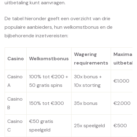
uitbetaling kunt aanvragen.
De tabel hieronder geeft een overzicht van drie
populaire aanbieders, hun welkomstbonus en de
bijbehorende inzetvereisten:
Wagering
Maximale
Casino
Welkomstbonus
requirements
uitbetali
Casino
100% tot €200 +
30x bonus +
€1.000
A
50 gratis spins
10x storting
Casino
150% tot €300
35x bonus
€2.000
B
Casino
€50 gratis
25x speelgeld
€500
C
speelgeld