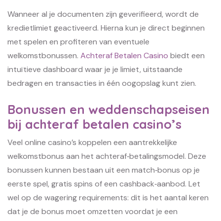
Wanneer al je documenten zijn geverifieerd, wordt de
kredietlimiet geactiveerd. Hierna kun je direct beginnen
met spelen en profiteren van eventuele
welkomstbonussen.
Achteraf Betalen Casino
biedt een
intuïtieve dashboard waar je je limiet, uitstaande
bedragen en transacties in één oogopslag kunt zien.
Bonussen en weddenschapseisen
bij achteraf betalen casino’s
Veel online casino’s koppelen een aantrekkelijke
welkomstbonus aan het achteraf‑betalingsmodel. Deze
bonussen kunnen bestaan uit een match‑bonus op je
eerste spel, gratis spins of een cashback‑aanbod. Let
wel op de wagering requirements: dit is het aantal keren
dat je de bonus moet omzetten voordat je een