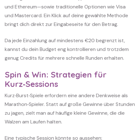
und Ethereum—sowie traditionelle Optionen wie Visa
und Mastercard. Ein Klick auf deine gewählte Methode
bringt dich direkt zur Eingabeseite für den Betrag.
Da jede Einzahlung auf mindestens €20 begrenzt ist,
kannst du dein Budget eng kontrollieren und trotzdem
genug Credits für mehrere schnelle Runden erhalten.
Spin & Win: Strategien für
Kurz‑Sessions
Kurz‑Burst‑Spiele erfordern eine andere Denkweise als
Marathon‑Spieler. Statt auf große Gewinne über Stunden
zu jagen, zielt man auf häufige kleine Gewinne, die die
Walzen am Laufen halten.
Eine typische Session könnte so aussehen: