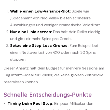
Wähle einen Low‑Variance‑Slot:
Spiele wie
„Spaceman“ von Neo Valley bieten schnellere
Auszahlungen und weniger dramatische Volatilität.
Nur eine Linie setzen:
Das hält dein Risiko niedrig
und gibt dir mehr Spins pro Credit.
Setze eine Stop‑Loss‑Grenze:
Zum Beispiel bei
einem Nettoverlust von €10 oder nach 30 Spins
stoppen.
Dieser Ansatz hält dein Budget für mehrere Sessions am
Tag intakt—ideal für Spieler, die keine großen Zeitblöcke
reservieren können.
Schnelle Entscheidungs‑Punkte
Timing beim Reel‑Stop:
Ein paar Millisekunden