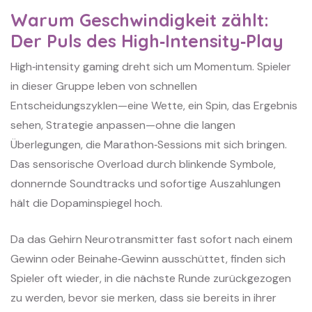
Warum Geschwindigkeit zählt:
Der Puls des High‑Intensity‑Play
High‑intensity gaming dreht sich um Momentum. Spieler
in dieser Gruppe leben von schnellen
Entscheidungszyklen—eine Wette, ein Spin, das Ergebnis
sehen, Strategie anpassen—ohne die langen
Überlegungen, die Marathon‑Sessions mit sich bringen.
Das sensorische Overload durch blinkende Symbole,
donnernde Soundtracks und sofortige Auszahlungen
hält die Dopaminspiegel hoch.
Da das Gehirn Neurotransmitter fast sofort nach einem
Gewinn oder Beinahe‑Gewinn ausschüttet, finden sich
Spieler oft wieder, in die nächste Runde zurückgezogen
zu werden, bevor sie merken, dass sie bereits in ihrer