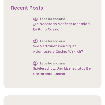
Recent Posts
Labellezanosune
¿Es Necesario Verificar Identidad
En Runa Casino
Labellezanosune
Wie Vertrauenswürdig Ist
Aviamasters Casino Wirklich?
Labellezanosune
Spielerschutz Und Lizenzstatus Bei
Gratorama Casino