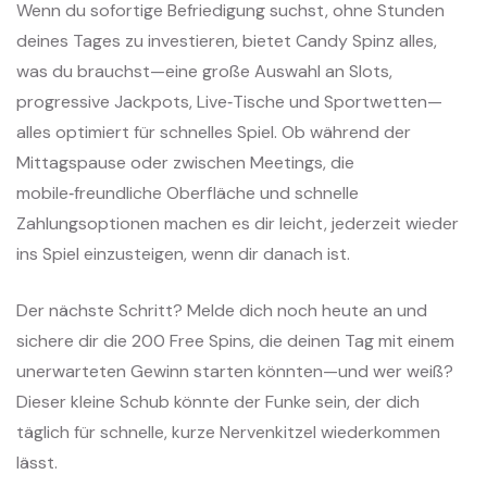
Wenn du sofortige Befriedigung suchst, ohne Stunden
deines Tages zu investieren, bietet Candy Spinz alles,
was du brauchst—eine große Auswahl an Slots,
progressive Jackpots, Live‑Tische und Sportwetten—
alles optimiert für schnelles Spiel. Ob während der
Mittagspause oder zwischen Meetings, die
mobile‑freundliche Oberfläche und schnelle
Zahlungsoptionen machen es dir leicht, jederzeit wieder
ins Spiel einzusteigen, wenn dir danach ist.
Der nächste Schritt? Melde dich noch heute an und
sichere dir die 200 Free Spins, die deinen Tag mit einem
unerwarteten Gewinn starten könnten—und wer weiß?
Dieser kleine Schub könnte der Funke sein, der dich
täglich für schnelle, kurze Nervenkitzel wiederkommen
lässt.