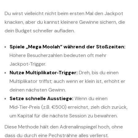
Du wirst vielleicht nicht beim ersten Mal den Jackpot
knacken, aber du kannst kleinere Gewinne sichern, die
dein Budget schneller aufladen.
Spiele „Mega Moolah“ während der Stoßzeiten:
Höhere Besucherzahlen bedeuten oft mehr
Jackpot‑Trigger.
Nutze Multiplikator‑Trigger:
Dreh, bis du einen
Multiplikator triffst; auch wenn er klein ist, erhöht er
deinen nächsten Gewinn.
Setze schnelle Ausstiege:
Wenn du einen
Mid‑Tier‑Preis (z.B. €500) erreichst, zieh dich zurück,
um Kapital für die nächste Session zu bewahren.
Diese Methode hält den Adrenalinspiegel hoch, ohne
dass du durch eine Pechsträhne alles verlierst.