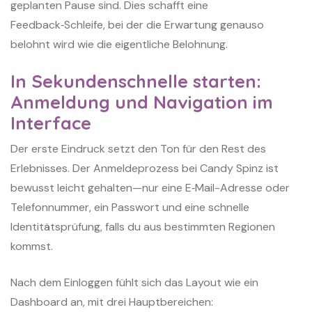
geplanten Pause sind. Dies schafft eine
Feedback‑Schleife, bei der die Erwartung genauso
belohnt wird wie die eigentliche Belohnung.
In Sekundenschnelle starten:
Anmeldung und Navigation im
Interface
Der erste Eindruck setzt den Ton für den Rest des
Erlebnisses. Der Anmeldeprozess bei Candy Spinz ist
bewusst leicht gehalten—nur eine E‑Mail-Adresse oder
Telefonnummer, ein Passwort und eine schnelle
Identitätsprüfung, falls du aus bestimmten Regionen
kommst.
Nach dem Einloggen fühlt sich das Layout wie ein
Dashboard an, mit drei Hauptbereichen: