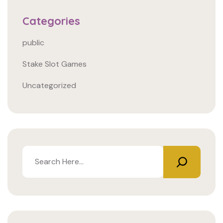
Categories
public
Stake Slot Games
Uncategorized
Buscar