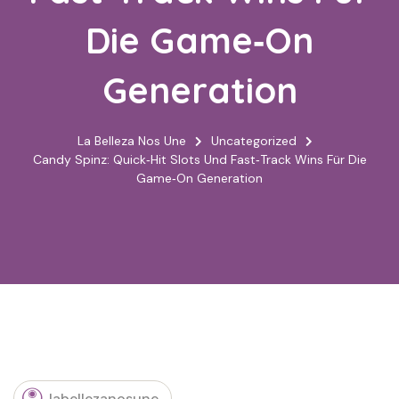
Die Game‑On
Generation
La Belleza Nos Une
Uncategorized
Candy Spinz: Quick‑Hit Slots Und Fast‑Track Wins Für Die
Game‑On Generation
labellezanosune