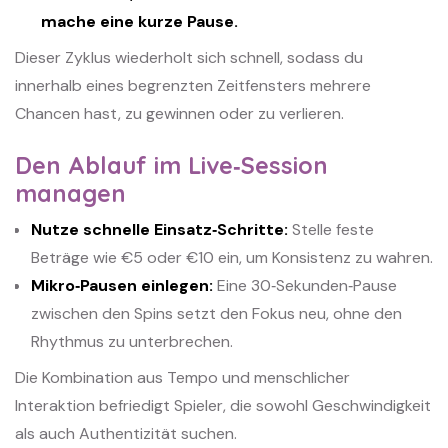
mache eine kurze Pause.
Dieser Zyklus wiederholt sich schnell, sodass du
innerhalb eines begrenzten Zeitfensters mehrere
Chancen hast, zu gewinnen oder zu verlieren.
Den Ablauf im Live‑Session
managen
Nutze schnelle Einsatz‑Schritte:
Stelle feste
Beträge wie €5 oder €10 ein, um Konsistenz zu wahren.
Mikro‑Pausen einlegen:
Eine 30‑Sekunden‑Pause
zwischen den Spins setzt den Fokus neu, ohne den
Rhythmus zu unterbrechen.
Die Kombination aus Tempo und menschlicher
Interaktion befriedigt Spieler, die sowohl Geschwindigkeit
als auch Authentizität suchen.