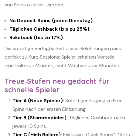
von Spins aktiviert werden.
No Deposit Spins (jeden Dienstag):
Tägliches Cashback (bis zu 25%):
Rakeback (bis zu 17%):
Die sofortige Verfügbarkeit dieser Belohnungen passt
perfekt zu Kurz‑Sessions; Spieler erhalten Vorteile
innerhalb von Minuten, nicht Wochen oder Monaten.
Treue‑Stufen neu gedacht für
schnelle Spieler
Tier A (Neue Spieler):
Sofortiger Zugang zu Free
Spins nach der ersten Einzahlung.
Tier B (Stammspieler):
Tägliches Cashback nach
jeweils 10 Spins.
Tier C (High Rollers):
Exklusive „Quick Bonus“-Chips