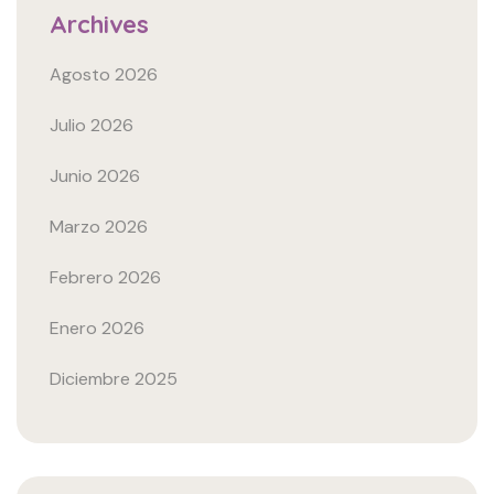
Archives
Agosto 2026
Julio 2026
Junio 2026
Marzo 2026
Febrero 2026
Enero 2026
Diciembre 2025