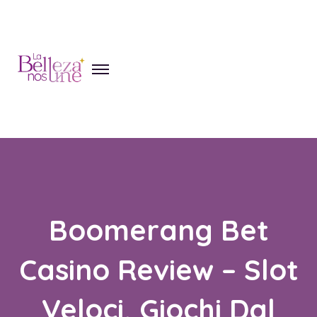
Skip
to
content
Boomerang Bet
Casino Review – Slot
Veloci, Giochi Dal