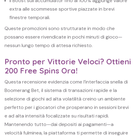
Il Boost sull’accumulator fino al 100% aggiunge valore
extra alle scommesse sportive piazzate in brevi
finestre temporali.
Queste promozioni sono strutturate in modo che
possano essere rivendicate in pochi minuti di gioco—
nessun lungo tempo di attesa richiesto.
Pronto per Vittorie Veloci? Ottieni
200 Free Spins Ora!
Questa recensione evidenzia come l’interfaccia snella di
Boomerang Bet, il sistema di transazioni rapide e la
selezione di giochi ad alta volatilità creino un ambiente
perfetto per i giocatori che prosperano in sessioni brevi
e ad alta intensità focalizzate su risultati rapidi.
Mantenendo tutto—dai depositi ai pagamenti—a
velocità fulminea, la piattaforma ti permette di inseguire