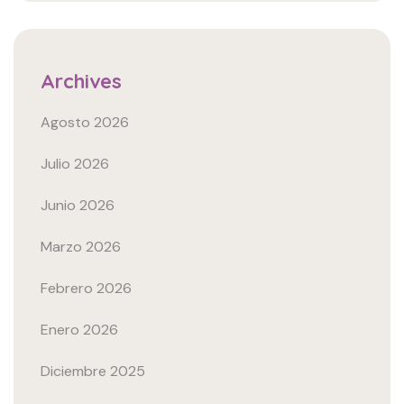
Archives
Agosto 2026
Julio 2026
Junio 2026
Marzo 2026
Febrero 2026
Enero 2026
Diciembre 2025