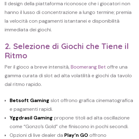
Il design della piattaforma riconosce che i giocatori non
hanno il lusso di concentrazione a lungo termine; premia
la velocità con pagamenti istantanei e disponibilità
immediata dei giochi.
2. Selezione di Giochi che Tiene il
Ritmo
Per il gioco a breve intensità,
Boomerang Bet
offre una
gamma curata di slot ad alta volatilità e giochi da tavolo
dal ritmo rapido.
Betsoft Gaming
slot offrono grafica cinematografica
e pagamenti rapidi.
Yggdrasil Gaming
propone titoli ad alta oscillazione
come “Gonzo’s Gold” che finiscono in pochi secondi.
Opzioni di live dealer da
Play’n GO
offrono