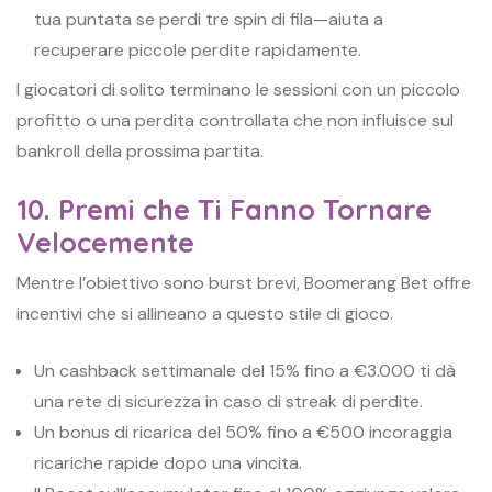
tua puntata se perdi tre spin di fila—aiuta a
recuperare piccole perdite rapidamente.
I giocatori di solito terminano le sessioni con un piccolo
profitto o una perdita controllata che non influisce sul
bankroll della prossima partita.
10. Premi che Ti Fanno Tornare
Velocemente
Mentre l’obiettivo sono burst brevi, Boomerang Bet offre
incentivi che si allineano a questo stile di gioco.
Un cashback settimanale del 15% fino a €3.000 ti dà
una rete di sicurezza in caso di streak di perdite.
Un bonus di ricarica del 50% fino a €500 incoraggia
ricariche rapide dopo una vincita.