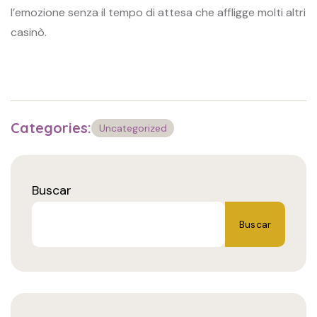
l’emozione senza il tempo di attesa che affligge molti altri
casinò.
Categories:
Uncategorized
Buscar
Buscar