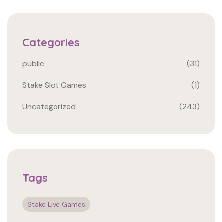
Categories
public
(31)
Stake Slot Games
(1)
Uncategorized
(243)
Tags
Stake Live Games