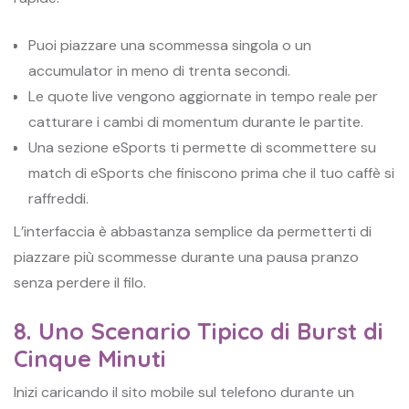
Puoi piazzare una scommessa singola o un
accumulator in meno di trenta secondi.
Le quote live vengono aggiornate in tempo reale per
catturare i cambi di momentum durante le partite.
Una sezione eSports ti permette di scommettere su
match di eSports che finiscono prima che il tuo caffè si
raffreddi.
L’interfaccia è abbastanza semplice da permetterti di
piazzare più scommesse durante una pausa pranzo
senza perdere il filo.
8. Uno Scenario Tipico di Burst di
Cinque Minuti
Inizi caricando il sito mobile sul telefono durante un