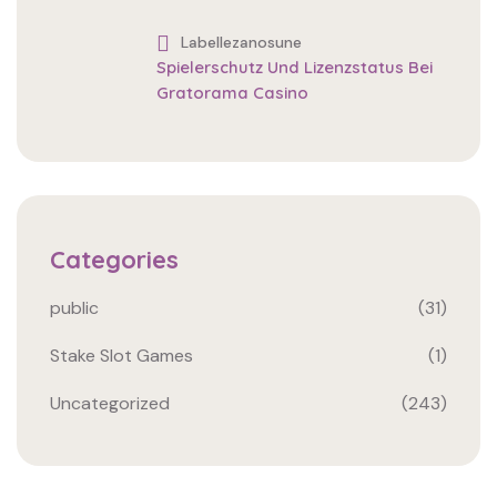
Labellezanosune
Spielerschutz Und Lizenzstatus Bei
Gratorama Casino
Categories
public
(31)
Stake Slot Games
(1)
Uncategorized
(243)