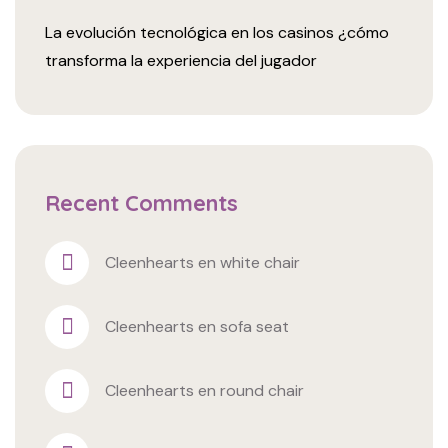
La evolución tecnológica en los casinos ¿cómo
transforma la experiencia del jugador
Recent Comments
cleenhearts
 en 
white chair
cleenhearts
 en 
sofa seat
cleenhearts
 en 
round chair