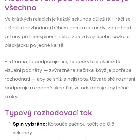
všechno
Ve krátkých relacích je každý sekunda důležitá. Hráči se
učí dělat rozhodnutí během zlomku sekundy: zda přidat
žetony při free‑spinech nebo zda zdvojnásobit sázku u
blackjacku po jedné kartě.
Platforma to podporuje tím, že poskytuje okamžité
vizuální podněty — zvýrazněná tlačítka, když je potřeba
rozhodnutí — aby se snížila nejistota. Uživatelské rozhraní
podporuje rozhodné akce tím, že odstraňuje zbytečné
kroky.
Typový rozhodovací tok
Spin vybráno:
Kotouče začnou točit do 0,5
sekundy.