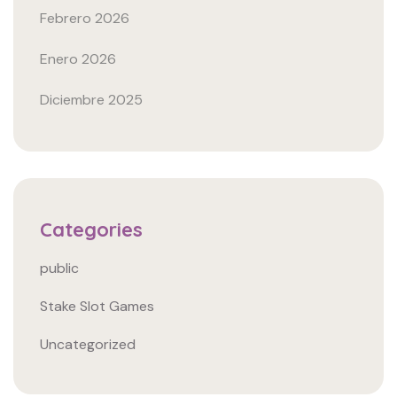
Febrero 2026
Enero 2026
Diciembre 2025
Categories
public
Stake Slot Games
Uncategorized