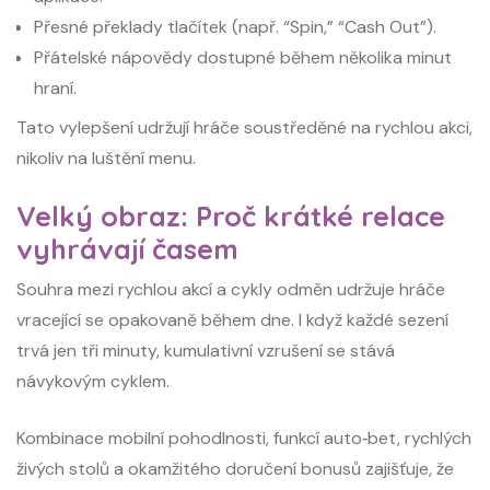
Přesné překlady tlačítek (např. “Spin,” “Cash Out”).
Přátelské nápovědy dostupné během několika minut
hraní.
Tato vylepšení udržují hráče soustředěné na rychlou akci,
nikoliv na luštění menu.
Velký obraz: Proč krátké relace
vyhrávají časem
Souhra mezi rychlou akcí a cykly odměn udržuje hráče
vracející se opakovaně během dne. I když každé sezení
trvá jen tři minuty, kumulativní vzrušení se stává
návykovým cyklem.
Kombinace mobilní pohodlnosti, funkcí auto‑bet, rychlých
živých stolů a okamžitého doručení bonusů zajišťuje, že