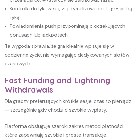
Kontrolki dotykowe są zoptymalizowane do gry jedną
ręką.
Powiadomienia push przypominają o oczekujących
bonusach lub jackpotach.
Ta wygoda sprawia, że gra idealnie wpisuje się w
codzienne życie, nie wymagając dedykowanych slotów
czasowych.
Fast Funding and Lightning
Withdrawals
Dla graczy preferujących krótkie sesje, czas to pieniądz
— szczególnie gdy chodzi o szybkie wypłaty.
Platforma obsługuje szeroki zakres metod płatności,
które zapewniają szybkie i proste transakcje.