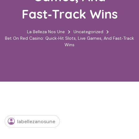
Fast‑Track Wins
La Belleza Nos Une
Uncategorized
Bet On Red Casino: Quick‑Hit Slots, Live Games, And Fast‑Track
Wins
labellezanosune