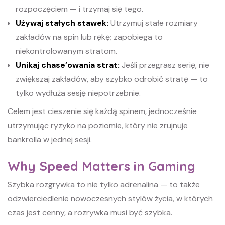
rozpoczęciem — i trzymaj się tego.
Używaj stałych stawek:
Utrzymuj stałe rozmiary
zakładów na spin lub rękę; zapobiega to
niekontrolowanym stratom.
Unikaj chase’owania strat:
Jeśli przegrasz serię, nie
zwiększaj zakładów, aby szybko odrobić stratę — to
tylko wydłuża sesję niepotrzebnie.
Celem jest cieszenie się każdą spinem, jednocześnie
utrzymując ryzyko na poziomie, który nie zrujnuje
bankrolla w jednej sesji.
Why Speed Matters in Gaming
Szybka rozgrywka to nie tylko adrenalina — to także
odzwierciedlenie nowoczesnych stylów życia, w których
czas jest cenny, a rozrywka musi być szybka.