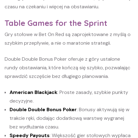
czasu na czekaniu i więcej na obstawianiu.
Table Games for the Sprint
Gry stołowe w Bet On Red są zaprojektowane z myślą o
szybkim przepływie, a nie o maratonie strategii.
Double Double Bonus Poker oferuje z góry ustalone
rundy obstawiania, które kończą się szybko, pozwalając
sprawdzić szczęście bez długiego planowania.
American Blackjack
: Proste zasady, szybkie punkty
decyzyjne.
Double Double Bonus Poker
: Bonusy aktywują się w
trakcie ręki, dodając dodatkową warstwę wygranej
bez wydłużania czasu.
Speedy Payouts
: Większość gier stołowych wypłaca