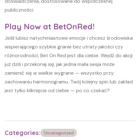
doświadczenia, dostosowane do współczesnej
publiczności.
Play Now at BetOnRed!
Jeśli lubisz natychmiastowe emocje i chcesz środowiska
wspierającego szybkie granie bez utraty jakości czy
różnorodności, Bet On Red jest dla ciebie. Wejdź do akcji
już dziś i przekonaj się, jak jedna mała sesja może
zamienić się w wielkie wygrane — wszystko przy
zachowaniu harmonogramu. Twój kolejny spin lub zakład
jest tylko kliknięcie od ciebie — po co czekać?
Categories:
Uncategorized