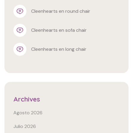
cleenhearts
 en 
round chair
cleenhearts
 en 
sofa chair
cleenhearts
 en 
long chair
Archives
Agosto 2026
Julio 2026