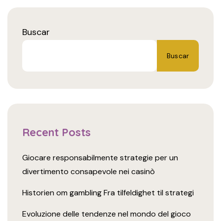
Buscar
Buscar
Recent Posts
Giocare responsabilmente strategie per un
divertimento consapevole nei casinò
Historien om gambling Fra tilfeldighet til strategi
Evoluzione delle tendenze nel mondo del gioco