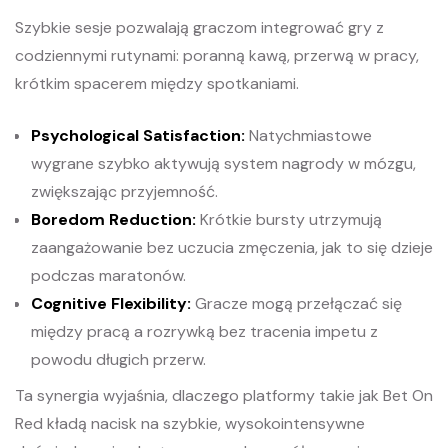
Szybkie sesje pozwalają graczom integrować gry z
codziennymi rutynami: poranną kawą, przerwą w pracy,
krótkim spacerem między spotkaniami.
Psychological Satisfaction:
Natychmiastowe
wygrane szybko aktywują system nagrody w mózgu,
zwiększając przyjemność.
Boredom Reduction:
Krótkie bursty utrzymują
zaangażowanie bez uczucia zmęczenia, jak to się dzieje
podczas maratonów.
Cognitive Flexibility:
Gracze mogą przełączać się
między pracą a rozrywką bez tracenia impetu z
powodu długich przerw.
Ta synergia wyjaśnia, dlaczego platformy takie jak Bet On
Red kładą nacisk na szybkie, wysokointensywne