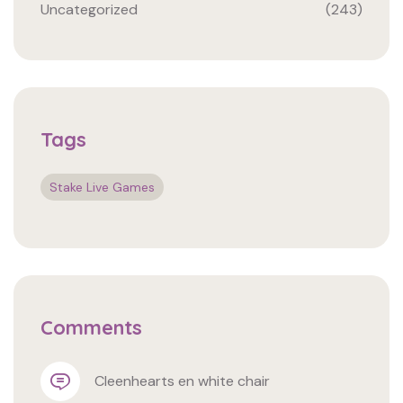
Uncategorized
(243)
Tags
Stake Live Games
Comments
cleenhearts
 en 
white chair