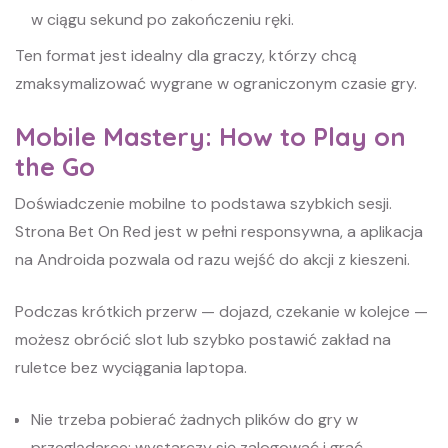
w ciągu sekund po zakończeniu ręki.
Ten format jest idealny dla graczy, którzy chcą
zmaksymalizować wygrane w ograniczonym czasie gry.
Mobile Mastery: How to Play on
the Go
Doświadczenie mobilne to podstawa szybkich sesji.
Strona Bet On Red jest w pełni responsywna, a aplikacja
na Androida pozwala od razu wejść do akcji z kieszeni.
Podczas krótkich przerw — dojazd, czekanie w kolejce —
możesz obrócić slot lub szybko postawić zakład na
ruletce bez wyciągania laptopa.
Nie trzeba pobierać żadnych plików do gry w
przeglądarce; wystarczy się zalogować i grać.