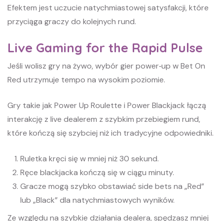
Efektem jest uczucie natychmiastowej satysfakcji, które
przyciąga graczy do kolejnych rund.
Live Gaming for the Rapid Pulse
Jeśli wolisz gry na żywo, wybór gier power‑up w Bet On
Red utrzymuje tempo na wysokim poziomie.
Gry takie jak Power Up Roulette i Power Blackjack łączą
interakcję z live dealerem z szybkim przebiegiem rund,
które kończą się szybciej niż ich tradycyjne odpowiedniki.
Ruletka kręci się w mniej niż 30 sekund.
Ręce blackjacka kończą się w ciągu minuty.
Gracze mogą szybko obstawiać side bets na „Red”
lub „Black” dla natychmiastowych wyników.
Ze względu na szybkie działania dealera, spędzasz mniej