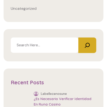
Uncategorized
Buscar
Recent Posts
Labellezanosune
¿Es Necesario Verificar Identidad
En Runa Casino