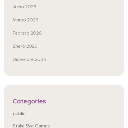
Junio 2026
Marzo 2026
Febrero 2026
Enero 2026
Diciembre 2025
Categories
public
Stake Slot Games