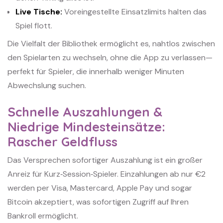
Live Tische:
Voreingestellte Einsatzlimits halten das
Spiel flott.
Die Vielfalt der Bibliothek ermöglicht es, nahtlos zwischen
den Spielarten zu wechseln, ohne die App zu verlassen—
perfekt für Spieler, die innerhalb weniger Minuten
Abwechslung suchen.
Schnelle Auszahlungen &
Niedrige Mindesteinsätze:
Rascher Geldfluss
Das Versprechen sofortiger Auszahlung ist ein großer
Anreiz für Kurz‑Session‑Spieler. Einzahlungen ab nur €2
werden per Visa, Mastercard, Apple Pay und sogar
Bitcoin akzeptiert, was sofortigen Zugriff auf Ihren
Bankroll ermöglicht.