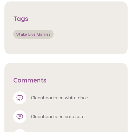
Tags
Stake Live Games
Comments
cleenhearts
 en 
white chair
cleenhearts
 en 
sofa seat