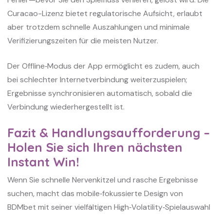
Curacao-Lizenz bietet regulatorische Aufsicht, erlaubt
aber trotzdem schnelle Auszahlungen und minimale
Verifizierungszeiten für die meisten Nutzer.
Der Offline‑Modus der App ermöglicht es zudem, auch
bei schlechter Internetverbindung weiterzuspielen;
Ergebnisse synchronisieren automatisch, sobald die
Verbindung wiederhergestellt ist.
Fazit & Handlungsaufforderung –
Holen Sie sich Ihren nächsten
Instant Win!
Wenn Sie schnelle Nervenkitzel und rasche Ergebnisse
suchen, macht das mobile‑fokussierte Design von
BDMbet mit seiner vielfältigen High‑Volatility‑Spielauswahl