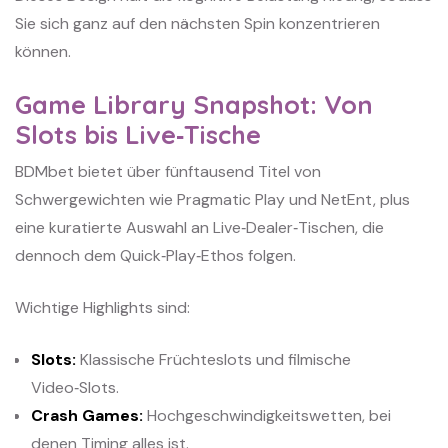
Sie sich ganz auf den nächsten Spin konzentrieren
können.
Game Library Snapshot: Von
Slots bis Live‑Tische
BDMbet bietet über fünftausend Titel von
Schwergewichten wie Pragmatic Play und NetEnt, plus
eine kuratierte Auswahl an Live‑Dealer‑Tischen, die
dennoch dem Quick‑Play‑Ethos folgen.
Wichtige Highlights sind:
Slots:
Klassische Früchteslots und filmische
Video‑Slots.
Crash Games:
Hochgeschwindigkeitswetten, bei
denen Timing alles ist.