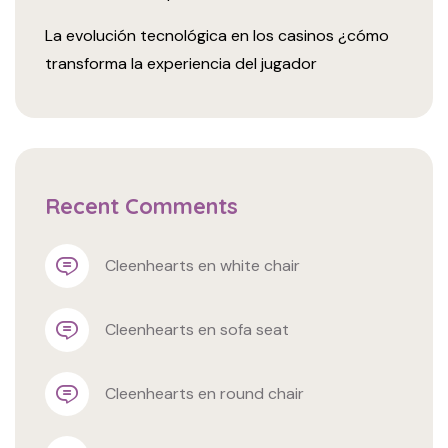
La evolución tecnológica en los casinos ¿cómo
transforma la experiencia del jugador
Recent Comments
cleenhearts
 en 
white chair
cleenhearts
 en 
sofa seat
cleenhearts
 en 
round chair