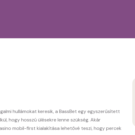
izgalmi hullámokat keresik, a BassBet egy egyszerűsített
lkül, hogy hosszú ülésekre lenne szükség. Akár
no mobil-first kialakítása lehetővé teszi, hogy percek