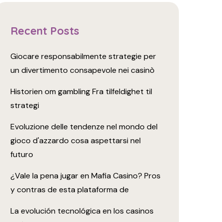
Recent Posts
Giocare responsabilmente strategie per
un divertimento consapevole nei casinò
Historien om gambling Fra tilfeldighet til
strategi
Evoluzione delle tendenze nel mondo del
gioco d'azzardo cosa aspettarsi nel
futuro
¿Vale la pena jugar en Mafia Casino? Pros
y contras de esta plataforma de
La evolución tecnológica en los casinos