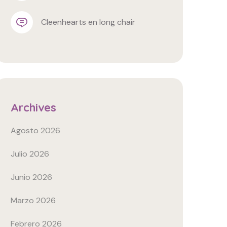
cleenhearts
 en 
long chair
Archives
Agosto 2026
Julio 2026
Junio 2026
Marzo 2026
Febrero 2026