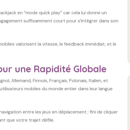
lackjack en “mode quick play” car cela lui donne un
ngagement suffisamment court pour s’intégrer dans son
biles valorisent la vitesse, le feedback immédiat, et le
our une Rapidité Globale
l, Allemand, Finnois, Français, Polonais, Italien, et
utilisateurs mobiles du monde entier dans leur langue
 navigation entre les jeux en déplacement ; fini de cliquer
 que votre trajet défile.