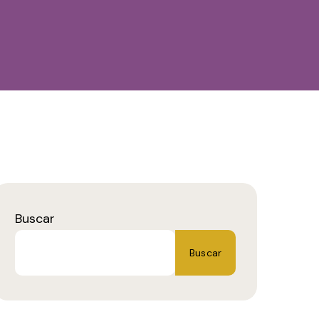
Buscar
Buscar