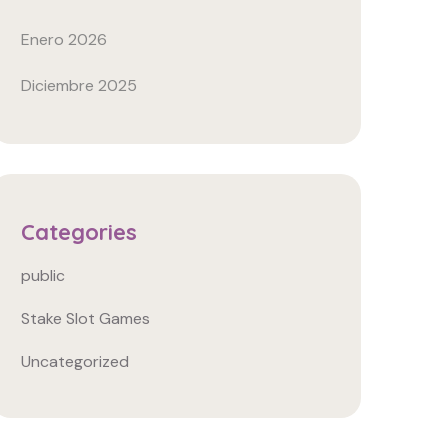
Enero 2026
Diciembre 2025
Categories
public
Stake Slot Games
Uncategorized