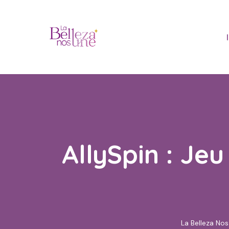
Skip
to
content
AllySpin : Je
La Belleza No