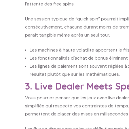
l’attente des free spins.
Une session typique de “quick spin” pourrait imp
consécutivement, chacune durant moins de trente
paraît tangible même après un seul tour.
Les machines à haute volatilité apportent le fri
Les fonctionnalités d’achat de bonus éliminent
Les lignes de paiement sont souvent réglées à 
résultat plutôt que sur les mathématiques.
3. Live Dealer Meets Sp
Vous pourriez penser que les jeux avec live dealer
simplifiée qui respecte vos contraintes de temps
permettent de placer des mises en millisecondes e
Les flux en direct sont en haute définition mais 