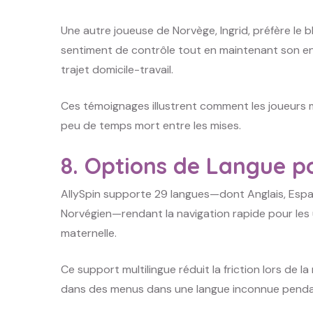
Une autre joueuse de Norvège, Ingrid, préfère le b
sentiment de contrôle tout en maintenant son e
trajet domicile-travail.
Ces témoignages illustrent comment les joueurs mo
peu de temps mort entre les mises.
8. Options de Langue p
AllySpin supporte 29 langues—dont Anglais, Espagno
Norvégien—rendant la navigation rapide pour les 
maternelle.
Ce support multilingue réduit la friction lors de la
dans des menus dans une langue inconnue pendant