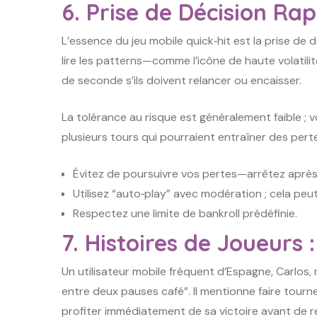
6. Prise de Décision Ra
L’essence du jeu mobile quick‑hit est la prise de
lire les patterns—comme l’icône de haute volatil
de seconde s’ils doivent relancer ou encaisser.
La tolérance au risque est généralement faible ; v
plusieurs tours qui pourraient entraîner des pert
Évitez de poursuivre vos pertes—arrêtez après
Utilisez “auto‑play” avec modération ; cela peut
Respectez une limite de bankroll prédéfinie.
7. Histoires de Joueurs 
Un utilisateur mobile fréquent d’Espagne, Carlos, n
entre deux pauses café”. Il mentionne faire to
profiter immédiatement de sa victoire avant de re