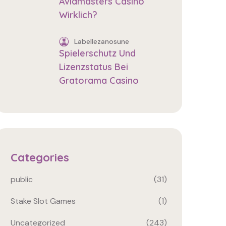
Aviamasters Casino
Wirklich?
Labellezanosune
Spielerschutz Und
Lizenzstatus Bei
Gratorama Casino
Categories
public
(31)
Stake Slot Games
(1)
Uncategorized
(243)