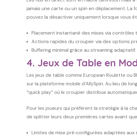
jamais une carte ou un spin en déplacement. La 
pouvez la désactiver uniquement lorsque vous êt
Placement instantané des mises via contrôles t
Actions rapides du croupier via des options pré
Buffering minimal grâce au streaming adaptatif.
4. Jeux de Table en Mo
Les jeux de table comme European Roulette ou Bl
sur la plateforme mobile d’AllySpin. Au lieu de 
“quick play” où le croupier distribue automatiqu
Pour les joueurs qui préfèrent la stratégie à la 
de splitter leurs deux premières cartes avant qu
Limites de mise pré‑configurées adaptées aux 