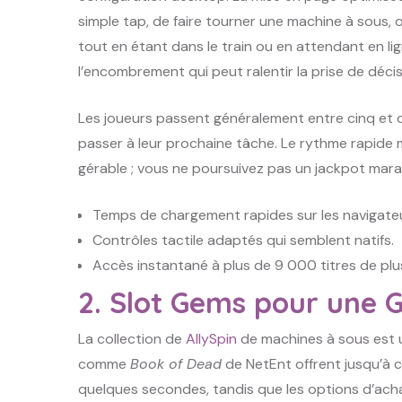
simple tap, de faire tourner une machine à sous, 
tout en étant dans le train ou en attendant en lign
l’encombrement qui peut ralentir la prise de décis
Les joueurs passent généralement entre cinq et d
passer à leur prochaine tâche. Le rythme rapide m
gérable ; vous ne poursuivez pas un jackpot mara
Temps de chargement rapides sur les navigateu
Contrôles tactile adaptés qui semblent natifs.
Accès instantané à plus de 9 000 titres de plu
2. Slot Gems pour une G
La collection de
AllySpin
de machines à sous est u
comme
Book of Dead
de NetEnt offrent jusqu’à c
quelques secondes, tandis que les options d’a