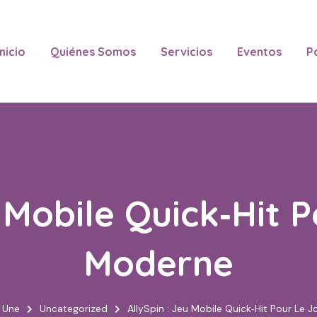
Inicio
Quiénes Somos
Servicios
Eventos
P
u Mobile Quick‑Hit 
Moderne
s Une
Uncategorized
AllySpin : Jeu Mobile Quick‑Hit Pour Le