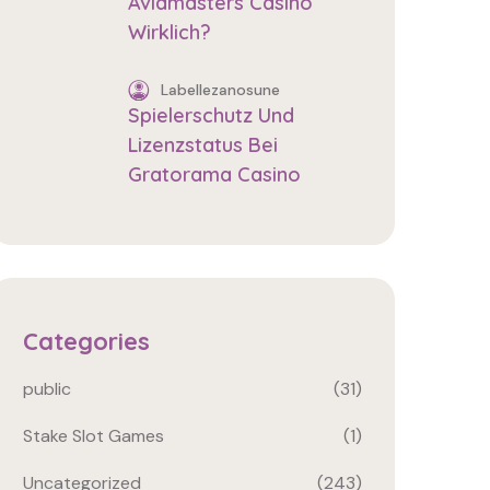
Aviamasters Casino
Wirklich?
Labellezanosune
Spielerschutz Und
Lizenzstatus Bei
Gratorama Casino
Categories
public
(31)
Stake Slot Games
(1)
Uncategorized
(243)