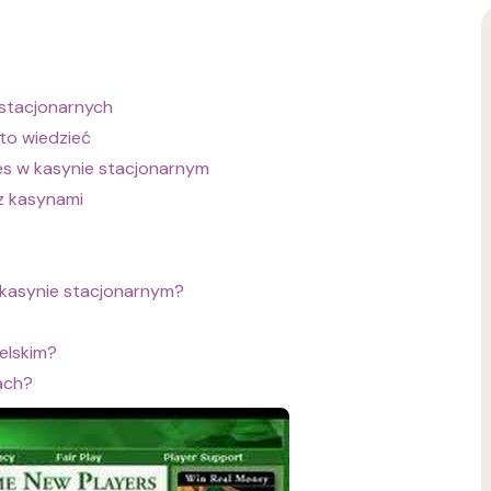
 stacjonarnych
to wiedzieć
ces w kasynie stacjonarnym
z kasynami
 kasynie stacjonarnym?
elskim?
ach?