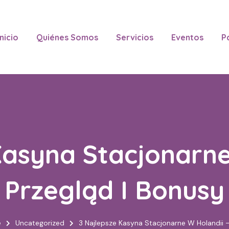
Inicio
Quiénes Somos
Servicios
Eventos
P
Kasyna Stacjonarne
Przegląd I Bonusy
e
Uncategorized
3 Najlepsze Kasyna Stacjonarne W Holandii –