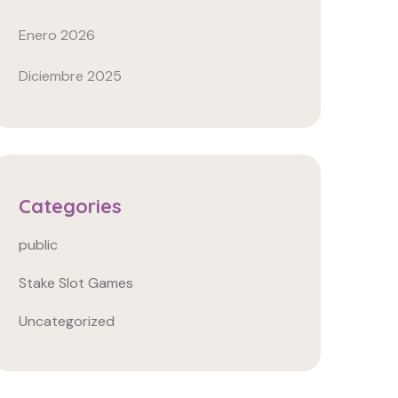
Enero 2026
Diciembre 2025
Categories
public
Stake Slot Games
Uncategorized