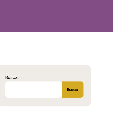
Buscar
Buscar