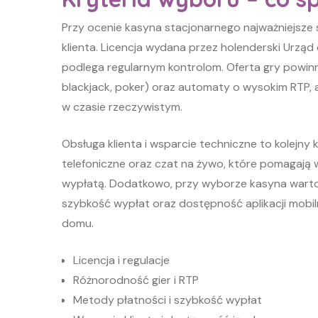
Przy ocenie kasyna stacjonarnego najważniejsze są 
klienta. Licencja wydana przez holenderski Urząd 
podlega regularnym kontrolom. Oferta gry powin
blackjack, poker) oraz automaty o wysokim RTP, a
w czasie rzeczywistym.
Obsługa klienta i wsparcie techniczne to kolejny
telefoniczne oraz czat na żywo, które pomagają w
wypłatą. Dodatkowo, przy wyborze kasyna wart
szybkość wypłat oraz dostępność aplikacji mobil
domu.
Licencja i regulacje
Różnorodność gier i RTP
Metody płatności i szybkość wypłat