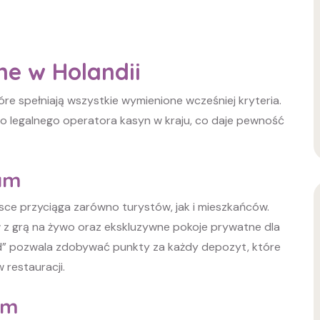
ne w Holandii
óre spełniają wszystkie wymienione wcześniej kryteria.
go legalnego operatora kasyn w kraju, co daje pewność
dam
jsce przyciąga zarówno turystów, jak i mieszkańców.
z grą na żywo oraz ekskluzywne pokoje prywatne dla
and” pozwala zdobywać punkty za każdy depozyt, które
 restauracji.
am