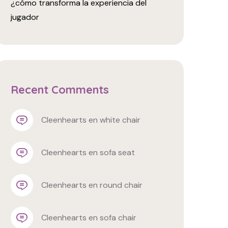
¿cómo transforma la experiencia del
jugador
Recent Comments
cleenhearts
 en 
white chair
cleenhearts
 en 
sofa seat
cleenhearts
 en 
round chair
cleenhearts
 en 
sofa chair