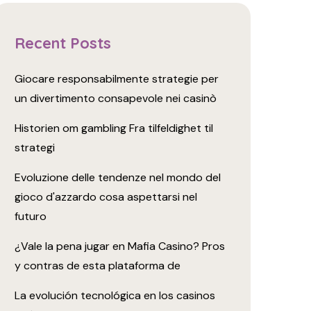
Recent Posts
Giocare responsabilmente strategie per
un divertimento consapevole nei casinò
Historien om gambling Fra tilfeldighet til
strategi
Evoluzione delle tendenze nel mondo del
gioco d'azzardo cosa aspettarsi nel
futuro
¿Vale la pena jugar en Mafia Casino? Pros
y contras de esta plataforma de
La evolución tecnológica en los casinos