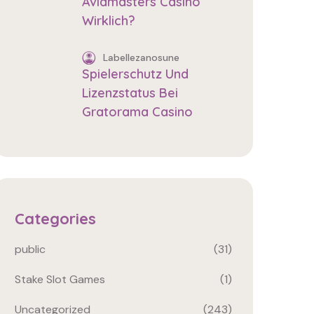
Aviamasters Casino
Wirklich?
Labellezanosune
Spielerschutz Und
Lizenzstatus Bei
Gratorama Casino
Categories
public
(31)
Stake Slot Games
(1)
Uncategorized
(243)