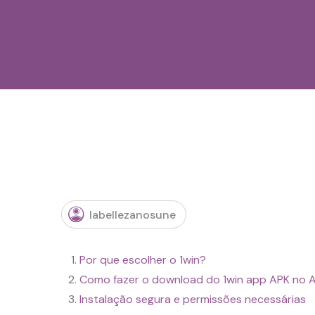
labellezanosune
Por que escolher o 1win?
Como fazer o download do 1win app APK no 
Instalação segura e permissões necessárias