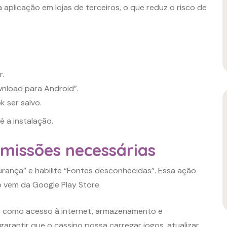
aplicação em lojas de terceiros, o que reduz o risco de
r.
wnload para Android”.
 ser salvo.
 a instalação.
rmissões necessárias
urança” e habilite “Fontes desconhecidas”. Essa ação
o vem da Google Play Store.
es como acesso à internet, armazenamento e
arantir que o cassino possa carregar jogos, atualizar