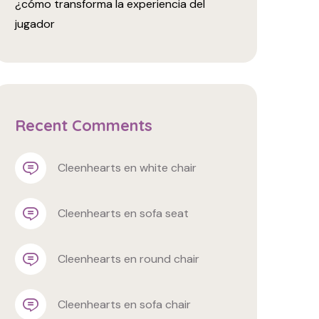
¿cómo transforma la experiencia del
jugador
Recent Comments
cleenhearts
 en 
white chair
cleenhearts
 en 
sofa seat
cleenhearts
 en 
round chair
cleenhearts
 en 
sofa chair