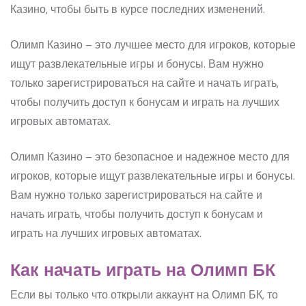
Казино, чтобы быть в курсе последних изменений.
Олимп Казино – это лучшее место для игроков, которые
ищут развлекательные игры и бонусы. Вам нужно
только зарегистрироваться на сайте и начать играть,
чтобы получить доступ к бонусам и играть на лучших
игровых автоматах.
Олимп Казино – это безопасное и надежное место для
игроков, которые ищут развлекательные игры и бонусы.
Вам нужно только зарегистрироваться на сайте и
начать играть, чтобы получить доступ к бонусам и
играть на лучших игровых автоматах.
Как начать играть на Олимп БК
Если вы только что открыли аккаунт на Олимп БК, то