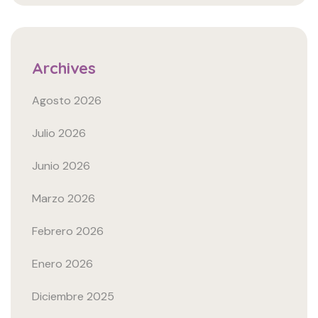
Archives
Agosto 2026
Julio 2026
Junio 2026
Marzo 2026
Febrero 2026
Enero 2026
Diciembre 2025