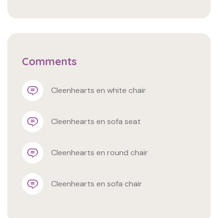
Comments
cleenhearts
 en 
white chair
cleenhearts
 en 
sofa seat
cleenhearts
 en 
round chair
cleenhearts
 en 
sofa chair