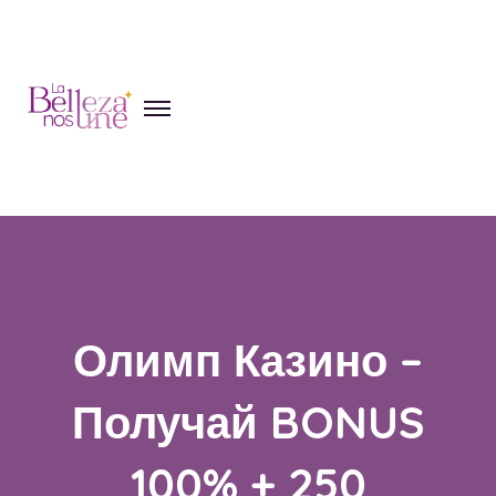
Skip
to
content
Олимп Казино –
Получай BONUS
100% + 250