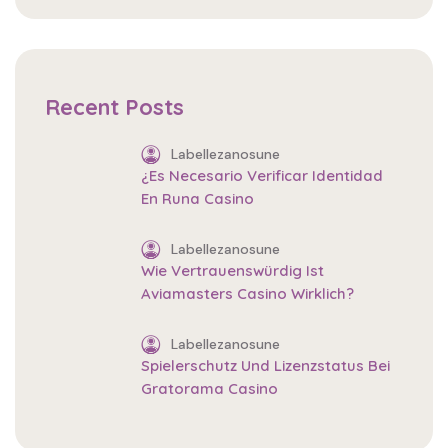
Recent Posts
Labellezanosune
¿Es Necesario Verificar Identidad
En Runa Casino
Labellezanosune
Wie Vertrauenswürdig Ist
Aviamasters Casino Wirklich?
Labellezanosune
Spielerschutz Und Lizenzstatus Bei
Gratorama Casino