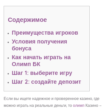
Содержимое
Преимущества игроков
Условия получения
бонуса
Как начать играть на
Олимп БК
Шаг 1: выберите игру
Шаг 2: создайте депозит
Если вы ищете надежное и проверенное казино, где
можно играть на реальные деньги, то
олимп
Казино –