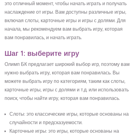
это отличный момент, чтобы начать играть и получать
наслаждение от игры. Вам доступны различные игры,
включая слоты, карточные игры и игры с долями. Для
начала, мы рекомендуем вам выбрать игру, которая
вам понравилась, и начать играть.
Шаг 1: выберите игру
Олимп БК предлагает широкий выбор игр, поэтому вам
нужно выбрать игру, которая вам понравилась. Вы
можете выбрать игру по категориям, таким как слоты,
карточные игры, игры с долями и т.д. или использовать
поиск, чтобы найти игру, которая вам понравилась.
Слоты: это классические игры, которые основаны на
случайности и предсказуемости.
Карточные игры: это игры, которые основаны на