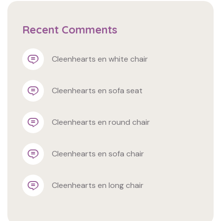
Recent Comments
cleenhearts
 en 
white chair
cleenhearts
 en 
sofa seat
cleenhearts
 en 
round chair
cleenhearts
 en 
sofa chair
cleenhearts
 en 
long chair