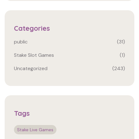
Categories
public
(31)
Stake Slot Games
(1)
Uncategorized
(243)
Tags
Stake Live Games